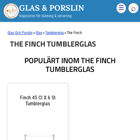
GLAS & PORSLIN
⌕
☰
Inspiration för dukning & servering
»
»
»
Glas Och Porslin
Glas
Tumblerglas
The Finch
THE FINCH TUMBLERGLAS
POPULÄRT INOM THE FINCH
TUMBLERGLAS
Finch 45 Cl X 6 St
Tumblerglas