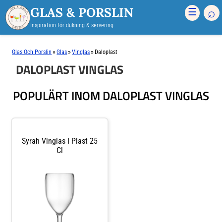
GLAS & PORSLIN
⌕
☰
Inspiration för dukning & servering
»
»
»
Glas Och Porslin
Glas
Vinglas
Daloplast
DALOPLAST VINGLAS
POPULÄRT INOM DALOPLAST VINGLAS
Syrah Vinglas I Plast 25
Cl