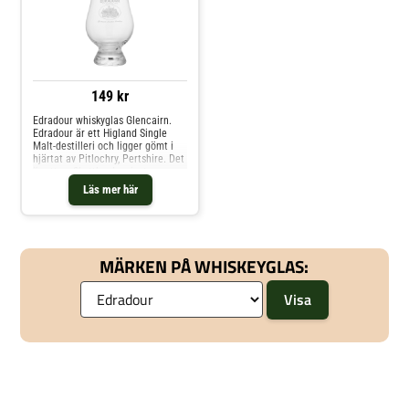
149 kr
Edradour whiskyglas Glencairn.
Edradour är ett Higland Single
Malt-destilleri och ligger gömt i
hjärtat av Pitlochry, Pertshire. Det
är ett av Skottlands minsta
destillerier och grundades
Läs mer här
1825. Detta whiskyglas är av
typen Glencairn med Edradours
logga på framsidan.Vol: 18 cl
MÄRKEN PÅ WHISKEYGLAS: