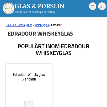
GLAS & PORSLIN
⌕
☰
Inspiration för dukning & servering
»
»
»
Glas Och Porslin
Glas
Whiskeyglas
Edradour
EDRADOUR WHISKEYGLAS
POPULÄRT INOM EDRADOUR
WHISKEYGLAS
Edradour Whiskyglas
Glencairn