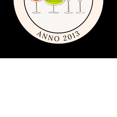
Om sajten
Den här sajten är fylld med tips och idéer för alla som gillar billiga,
dyra och framförallt fint glas och porslin. Vi har sedan 2013
publicerat guider, inspiration och tips med produkter från
många
olika varumärken
inom inredning, servering och matlagning.
Har du förslag och idéer får du gärna kontakta oss på
hej[ätt]glasochporslin.se
Integritetspolicy