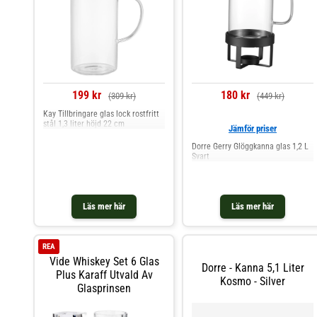
199 kr
180 kr
(309 kr)
(449 kr)
Kay Tillbringare glas lock rostfritt
stål 1,3 liter höjd 22 cm
Jämför priser
Dorre Gerry Glöggkanna glas 1,2 L
Svart
Läs mer här
Läs mer här
REA
Vide Whiskey Set 6 Glas
Dorre - Kanna 5,1 Liter
Plus Karaff Utvald Av
Kosmo - Silver
Glasprinsen