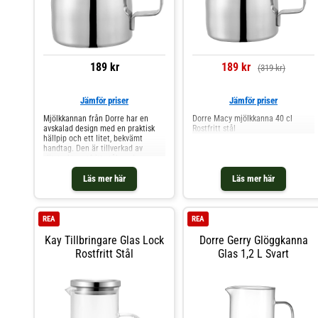
189 kr
189 kr
(319 kr)
Jämför priser
Jämför priser
Mjölkkannan från Dorre har en
Dorre Macy mjölkkanna 40 cl
avskalad design med en praktisk
Rostfritt stål
hällpip och ett litet, bekvämt
handtag. Den är tillverkad av
slitstarkt rostfritt stål med en
blank finish. Om mjölkkannan från
Dorre- Tillverkad av rostfritt stål.-
Läs mer här
Läs mer här
Praktisk hällpip.- Bekvämt handtag.
Skötselråd för mjölkkannan- Tål
diskmaskin. Shoppa Mjölkkannor
och mer Vatten Kaffe & Te hos
REA
REA
Royal Design.
Kay Tillbringare Glas Lock
Dorre Gerry Glöggkanna
Rostfritt Stål
Glas 1,2 L Svart