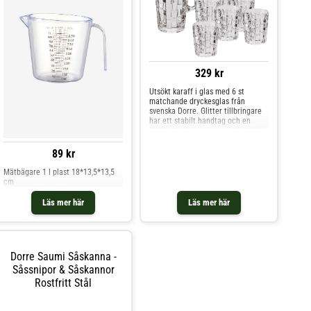
329 kr
Utsökt karaff i glas med 6 st
matchande dryckesglas från
svenska Dorre. Glitter tillbringare
har ett stabilt handtag och en
lätthanterlig pip som gör det till
ett rent nöje att servera lemonad,
saft eller varför inte en Sangria ur.
89 kr
Tillsammans med de matchande
glasen får man en riktigt snygg
Mätbägare 1 l plast 18*13,5*13,5
servis till soliga eftermiddagar på
cm
altanen eller trädgården.
Tillbringaren rymmer 1,5 liter och
Läs mer här
Läs mer här
glasen rymmer 30 cl.
Förpackningen innehåller 1 st
karaff och 6 st glas.
Dorre Saumi Såskanna -
Såssnipor & Såskannor
Rostfritt Stål