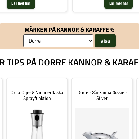
Läs mer här
Läs mer här
MÄRKEN PÅ KANNOR & KARAFFER:
R TIPS PÅ DORRE KANNOR & KARA
Orna Olje- & Vinägerflaska
Dorre - Såskanna Sissie -
Sprayfunktion
Silver