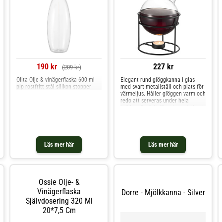
190 kr
227 kr
(209 kr)
Olita Olje-& vinägerflaska 600 ml
Elegant rund glöggkanna i glas
pip rostfritt stål silikon stopper
med svart metallställ och plats för
värmeljus. Håller glöggen varm och
redo att serveras under hela
kvällen. Perfekt för advent, julbord
och vintermys. Rymmer ca 1,3
liter.Höjd: 27 cmBredd: 15,50
cmLängd: 15,50 cmSkötselråd:
DiskmaskinssäkerMaterial: Glas
/smide
Läs mer här
Läs mer här
Ossie Olje- &
Vinägerflaska
Dorre - Mjölkkanna - Silver
Självdosering 320 Ml
20*7,5 Cm