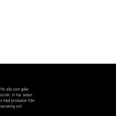
för alla som gillar
 porslin. Vi har sedan
ips med produkter från
 servering och