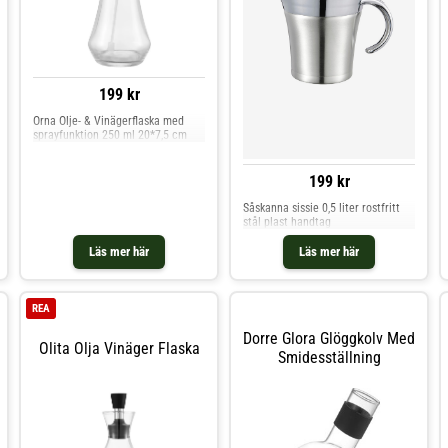
199 kr
Orna Olje- & Vinägerflaska med
sprayfunktion 250 ml 20*7,5 cm
199 kr
Såskanna sissie 0,5 liter rostfritt
stål plast handtag
Läs mer här
Läs mer här
REA
Dorre Glora Glöggkolv Med
Olita Olja Vinäger Flaska
Smidesställning