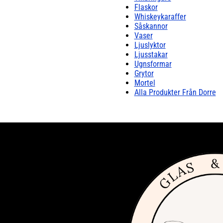
Flaskor
Whiskeykaraffer
Såskannor
Vaser
Ljuslyktor
Ljusstakar
Ugnsformar
Grytor
Mortel
Alla Produkter Från Dorre