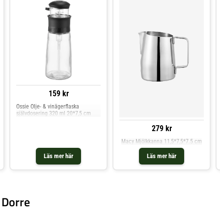
159 kr
Ossie Olje- & vinägerflaska
självdosering 320 ml 20*7,5 cm
279 kr
Macy Mjölkkanna 11,5*7,5*7.5 cm
Läs mer här
Läs mer här
 Dorre