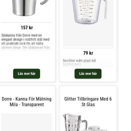
157 kr
Såskanna från Dorre med en
elegant design i rostfritt stål med
ett praktiskt lock för att hålla
värmen länge. Om såskannan från
Dorre- Tillverkad av rostfritt stål.-
79 kr
Kapacitet: 50 cl.- Värmande lock.
Skötselråd för såskannan- Handdisk
Deciliter mått plast 6dl
rekommenderas. Shoppa Termosar
14,5*11,5*11
och mer Vatten Kaffe & Te hos
Royal Design.
Läs mer här
Läs mer här
Dorre - Kanna För Mätning
Glitter Tillbringare Med 6
Mila - Transparent
St Glas