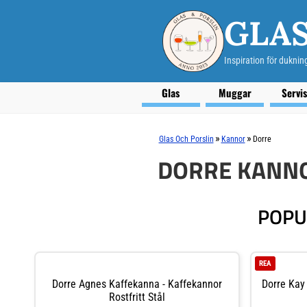
GLAS
Inspiration för duknin
Glas
Muggar
Servi
»
»
Glas Och Porslin
Kannor
Dorre
DORRE KANNO
POPU
REA
Dorre Agnes Kaffekanna - Kaffekannor
Dorre Kay 
Rostfritt Stål