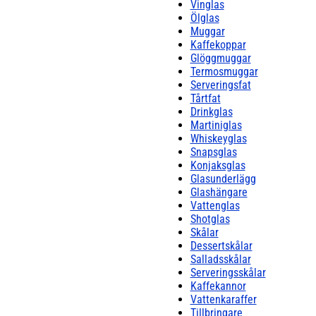
Vinglas
Ölglas
Muggar
Kaffekoppar
Glöggmuggar
Termosmuggar
Serveringsfat
Tårtfat
Drinkglas
Martiniglas
Whiskeyglas
Snapsglas
Konjaksglas
Glasunderlägg
Glashängare
Vattenglas
Shotglas
Skålar
Dessertskålar
Salladsskålar
Serveringsskålar
Kaffekannor
Vattenkaraffer
Tillbringare