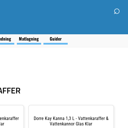
⌕
edning
Matlagning
Guider
AFFER
enkaraffer
Dorre Kay Kanna 1,3 L - Vattenkaraffer &
lar
Vattenkannor Glas Klar