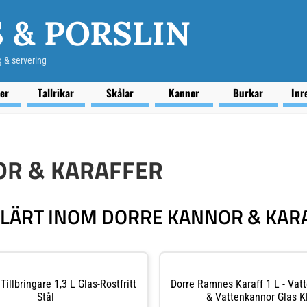
 & PORSLIN
g & servering
ser
Tallrikar
Skålar
Kannor
Burkar
Inr
R & KARAFFER
LÄRT INOM DORRE KANNOR & KAR
Tillbringare 1,3 L Glas-Rostfritt
Dorre Ramnes Karaff 1 L - Vatt
Stål
& Vattenkannor Glas K