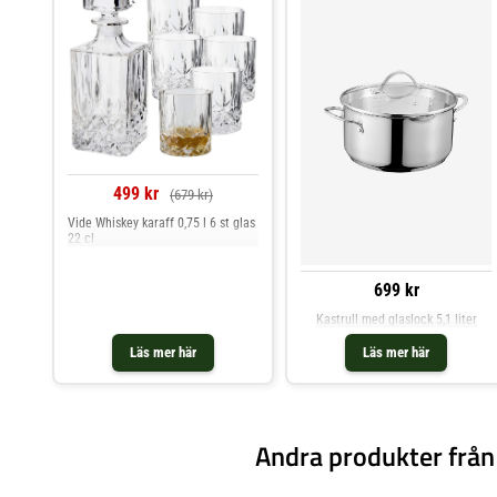
499 kr
(679 kr)
Vide Whiskey karaff 0,75 l 6 st glas
22 cl
699 kr
Kastrull med glaslock 5,1 liter
Läs mer här
Läs mer här
Andra produkter från