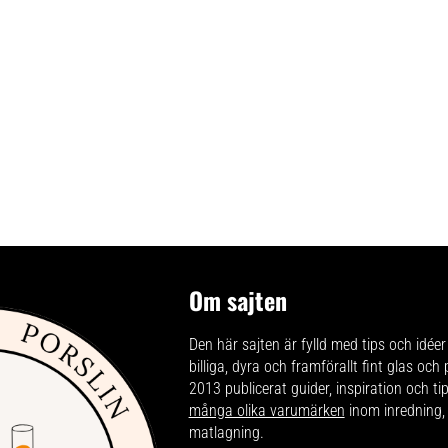
Om sajten
Den här sajten är fylld med tips och idéer 
billiga, dyra och framförallt fint glas och
2013 publicerat guider, inspiration och t
många olika varumärken
inom inredning,
matlagning.