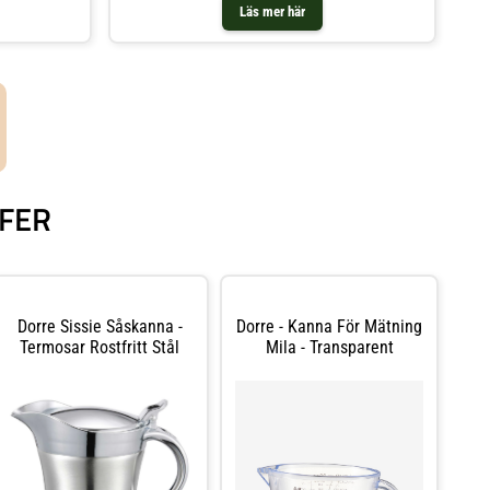
drycker. Skötselråd för kannan- Tål diskmaskin. Shoppa
Läs mer här
Vattenkaraffer & Vattenkannor och mer Vatten Kaffe &
Te hos Royal Design.
FFER
Dorre Sissie Såskanna -
Dorre - Kanna För Mätning
Termosar Rostfritt Stål
Mila - Transparent