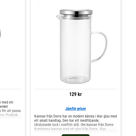
129 kr
n med ett
 enkel
Jämför priser
s för att passa
rre- Praktisk
Kannan från Dorre har en modern känsla i klar glas med
s.- Kapacitet:
ett smalt handtag. Den har ett medföljande,
maskin. Shoppa
tätslutande lock i rostfritt stål. Om kannan från Dorre-
atten Kaffe &
Kombinera kannan med ett glas från Dorre.- Kay
uppskattas för den moderna looken.- Perfekt för kalla