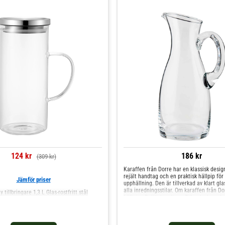
124 kr
186 kr
(309 kr)
Karaffen från Dorre har en klassisk desig
rejält handtag och en praktisk hällpip för
Jämför priser
upphällning. Den är tillverkad av klart gla
alla inredningsstilar. Om karaffen från Do
 tillbringare 1,3 L Glas-rostfritt stål
hällpip.- Rejält handtag.- Tillverkad av gla
100 cl. Skötselråd för karaffen- Tål disk
Vattenkaraffer & Vattenkannor och mer V
Te hos Royal Design.