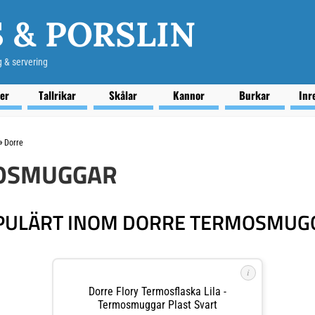
 & PORSLIN
g & servering
ser
Tallrikar
Skålar
Kannor
Burkar
Inr
»
Dorre
OSMUGGAR
PULÄRT INOM DORRE TERMOSMUG
i
Dorre Flory Termosflaska Lila -
Termosmuggar Plast Svart