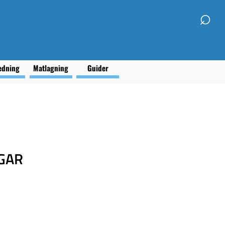
⌕
edning
Matlagning
Guider
GAR