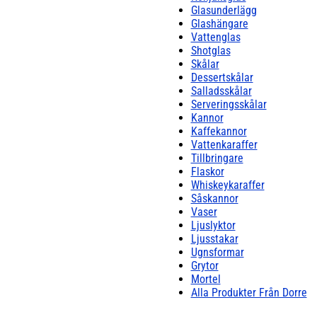
Glasunderlägg
Glashängare
Vattenglas
Shotglas
Skålar
Dessertskålar
Salladsskålar
Serveringsskålar
Kannor
Kaffekannor
Vattenkaraffer
Tillbringare
Flaskor
Whiskeykaraffer
Såskannor
Vaser
Ljuslyktor
Ljusstakar
Ugnsformar
Grytor
Mortel
Alla Produkter Från Dorre