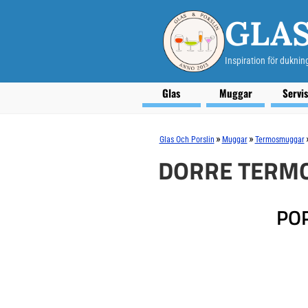
GLAS
Inspiration för duknin
Glas
Muggar
Servi
»
»
Glas Och Porslin
Muggar
Termosmuggar
DORRE TERM
PO