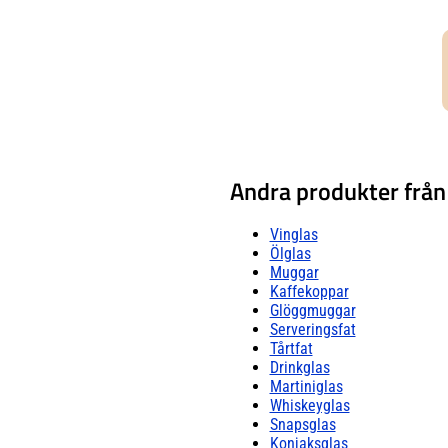
Andra produkter från
Vinglas
Ölglas
Muggar
Kaffekoppar
Glöggmuggar
Serveringsfat
Tårtfat
Drinkglas
Martiniglas
Whiskeyglas
Snapsglas
Konjaksglas