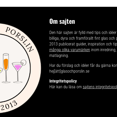
Om sajten
Den här sajten är fylld med tips och idéer 
billiga, dyra och framförallt fint glas och
2013 publicerat guider, inspiration och t
många olika varumärken
inom inredning,
matlagning.
Har du förslag och idéer får du gärna ko
hej[ätt]glasochporslin.se
Integritetspolicy
Här kan du läsa om
sajtens integritetspol