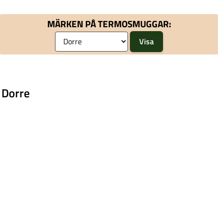
Termosmuggar och mer Muggar & Koppar hos Royal
Design.
MÄRKEN PÅ TERMOSMUGGAR:
 Dorre