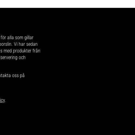
för alla som gillar
 porslin. Vi har sedan
ips med produkter från
 servering och
ntakta oss på
icy
.