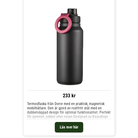
233 kr
Termosflaska från Dorre med en praktisk, magnetisk
mobilhållare. Den är gjord av rostfritt stål med en
dubbelväggad design för optimal funktionalitet. Perfekt
för gymmet, jobbet eller resan.Designad av Kazushige
Miyake.Om termosflaskan från Dorre- 900 ml.-
Behändigt handtag.- Enkel att använda och rengöra.-
Läs mer här
Höjd: 26 cm.- Diameter: 9 cm.Skötselråd för
termosflaskan- Handdisk rekommenderas. Shoppa