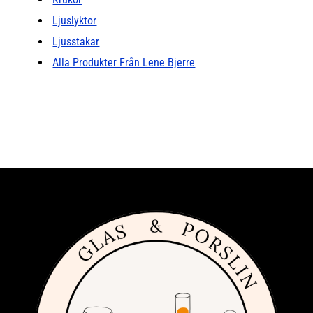
Ljuslyktor
Ljusstakar
Alla Produkter Från Lene Bjerre