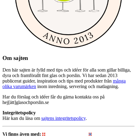
Om sajten
Den här sajten är fylld med tips och idéer för alla som gillar billiga,
dyra och framförallt fint glas och porslin. Vi har sedan 2013
publicerat guider, inspiration och tips med produkter från
många
olika varumärken
inom inredning, servering och matlagning.
Har du förslag och idéer får du gärna kontakta oss på
hej[ätt]glasochporslin.se
Integritetspolicy
Här kan du läsa om
sajtens integritetspolicy
.
Vi finns även med:
Glasogporcelaen.dk
Glassogporselen.no