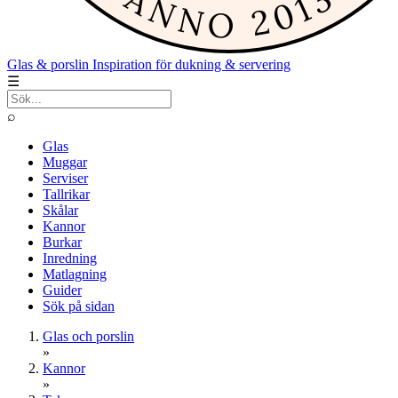
Glas & porslin
Inspiration för dukning & servering
☰
⌕
Glas
Muggar
Serviser
Tallrikar
Skålar
Kannor
Burkar
Inredning
Matlagning
Guider
Sök på sidan
Glas och porslin
»
Kannor
»