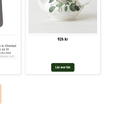
926 kr
 är tillverkad
r på 20
atcha med
ekannor och
Läs mer här