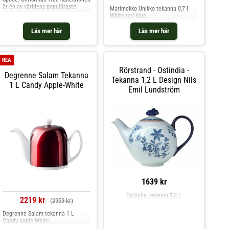
är en av världens populäraste
Marimekko Unikko tekanna 0,7 l
julserviser. Christmas Tree är
White-red-blue
dekorerad med en underbar
julscen. En riktig klassisk julservis
Läs mer här
Läs mer här
som ger en äkta julkänsla.
Christmas Tree porslinet är både
mikrovågs- och di
REA
Rörstrand - Ostindia -
Degrenne Salam Tekanna
Tekanna 1,2 L Design Nils
1 L Candy Apple-White
Emil Lundström
1639 kr
Ostindia tekanna 1,2 L
2219 kr
(2959 kr)
Degrenne Salam tekanna 1 L
Candy apple-White