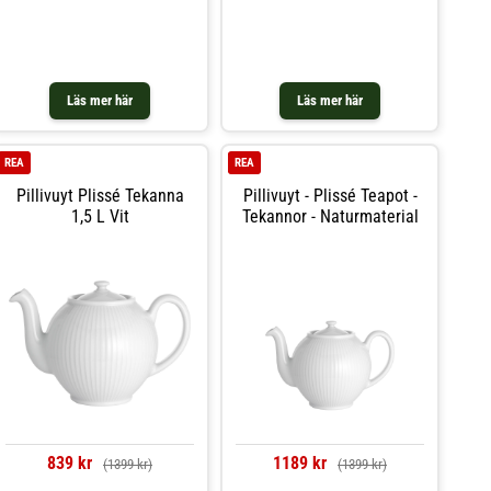
Läs mer här
Läs mer här
REA
REA
Pillivuyt Plissé Tekanna
Pillivuyt - Plissé Teapot -
1,5 L Vit
Tekannor - Naturmaterial
839 kr
1189 kr
(1399 kr)
(1399 kr)