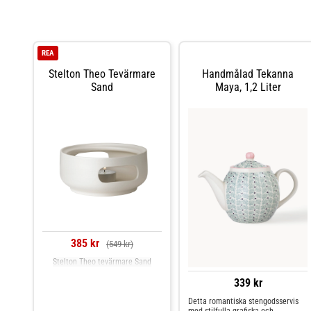
REA
Stelton Theo Tevärmare
Handmålad Tekanna
Sand
Maya, 1,2 Liter
385 kr
(549 kr)
Stelton Theo tevärmare Sand
339 kr
Detta romantiska stengodsservis
med stilfulla grafiska och