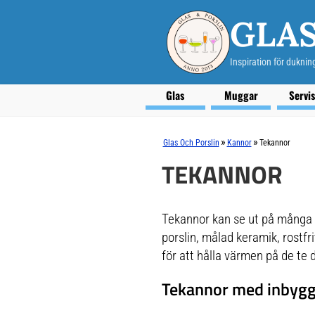
GLAS
Inspiration för duknin
Glas
Muggar
Servi
»
»
Glas Och Porslin
Kannor
Tekannor
TEKANNOR
Tekannor kan se ut på många o
porslin, målad keramik, rostfri
för att hålla värmen på de te 
Tekannor med inbyggd