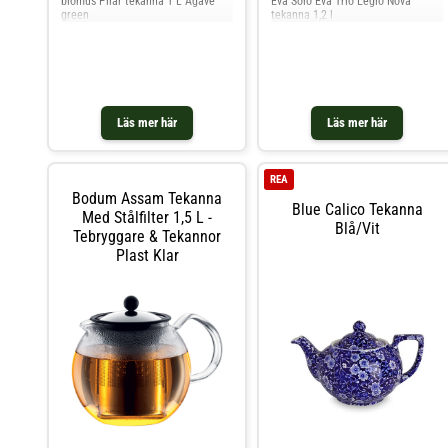
blomus Pilar tekanna 1 L Agave
Eva Solo Eva Trio Legio Nova
green
tekanna 1,2 l
Läs mer här
Läs mer här
REA
Bodum Assam Tekanna
Blue Calico Tekanna
Med Stålfilter 1,5 L -
Blå/vit
Tebryggare & Tekannor
Plast Klar