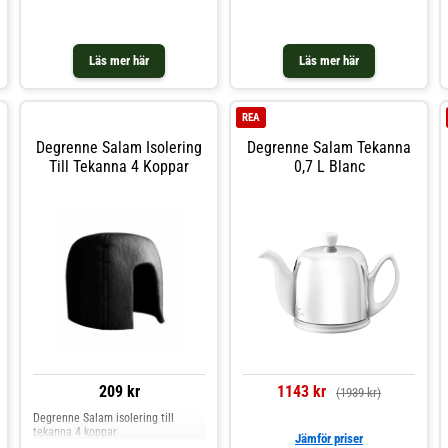
Läs mer här
Läs mer här
REA
Degrenne Salam Isolering
Degrenne Salam Tekanna
Till Tekanna 4 Koppar
0,7 L Blanc
209 kr
1143 kr
(1939 kr)
Degrenne Salam isolering till
tekanna 4 koppar
Jämför priser