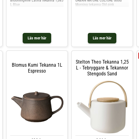
Bloomingville Latina tekanna 1,085
URBAN NATURE CULTURE Good
L Blue
Morning tekanna Old pink
Läs mer här
Läs mer här
Stelton Theo Tekanna 1,25
Blomus Kumi Tekanna 1L
L - Tebryggare & Tekannor
Espresso
Stengods Sand