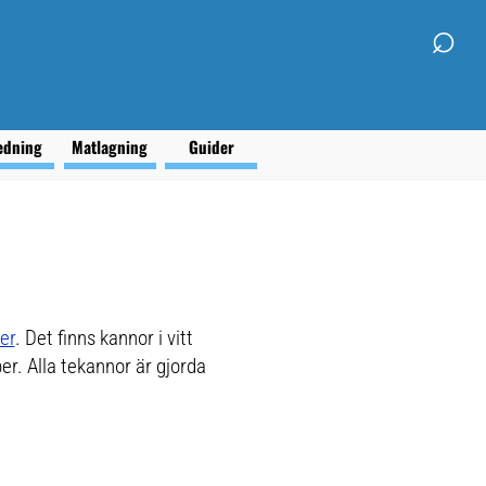
⌕
edning
Matlagning
Guider
er
. Det finns kannor i vitt
per. Alla tekannor är gjorda