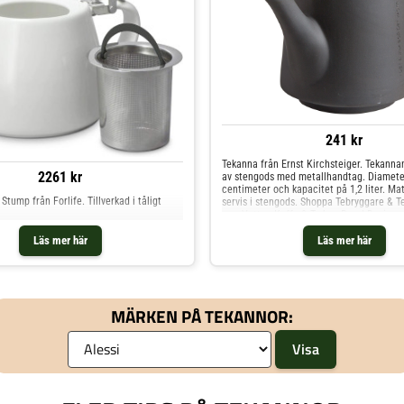
241 kr
Tekanna från Ernst Kirchsteiger. Tekannan
2261 kr
av stengods med metallhandtag. Diamete
centimeter och kapacitet på 1,2 liter. M
Stump från Forlife. Tillverkad i tåligt
servis i stengods. Shoppa Tebryggare & T
mer Vatten Kaffe & Te hos Royal Design.
Läs mer här
Läs mer här
MÄRKEN PÅ TEKANNOR: