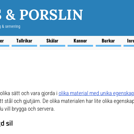
 & PORSLIN
g & servering
ser
Tallrikar
Skålar
Kannor
Burkar
Inr
lika sätt och vara gjorda i
olika material med unika egenskap
tt stål och gjutjärn. De olika materialen har lite olika egenska
du vill brygga och servera.
 sil