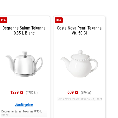
REA
REA
Degrenne Salam Tekanna
Costa Nova Pearl Tekanna
0,35 L Blanc
Vit, 50 Cl
1299 kr
609 kr
(1759 kr)
(679 kr)
Costa Nova Pearl tekanna Vit, 50 cl
Jämför priser
Degrenne Salam tekanna 0,35 L
Blanc