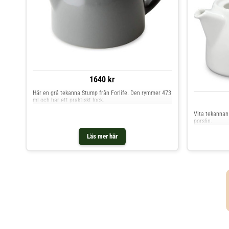
1640 kr
Här en grå tekanna Stump från Forlife. Den rymmer 473
ml och har ett praktiskt lock.
Vita tekannan 
porslin.
Läs mer här