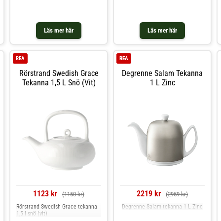
vare dess strukturella detaljer.
'Cha' kommer från det japanska
ordet te och är utrustad med ett
stort och elegant filter f
Läs mer här
Läs mer här
REA
REA
Rörstrand Swedish Grace
Degrenne Salam Tekanna
Tekanna 1,5 L Snö (vit)
1 L Zinc
1123 kr
2219 kr
(1150 kr)
(2959 kr)
Rörstrand Swedish Grace tekanna
Degrenne Salam tekanna 1 L Zinc
1,5 l snö (vit)