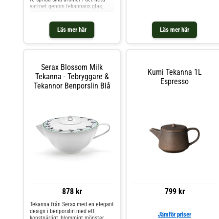
vattnet genom tekannans glas,
garanterat en lyxig höjdpunkt vid
varje avkopplande testund.
Tekannan är tillverkad i
Läs mer här
Läs mer här
borosilikatglas som är tunnväggigt
men ändå mycket stabilt och
värmebeständigt. Tekannan har en
metallinsats för teet och är enkel
att rengöra.Mått: 285/145/190 mm,
Serax Blossom Milk
V 1,5 lMaterial: Borosilikatglas,
Kumi Tekanna 1L
Metall
Tekanna - Tebryggare &
Espresso
Tekannor Benporslin Blå
878 kr
799 kr
Tekanna från Serax med en elegant
design i benporslin med ett
Jämför priser
konstnärligt, blommigt mönster