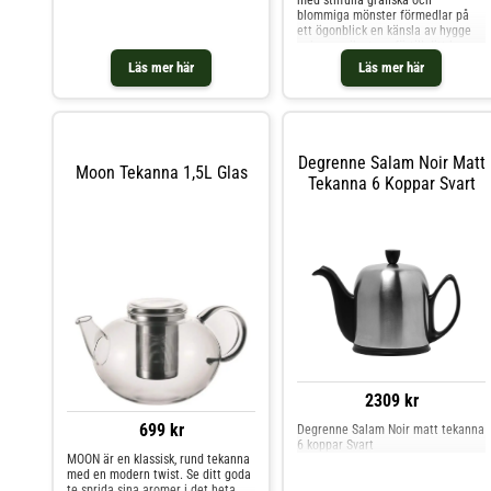
blommiga mönster förmedlar på
ett ögonblick en känsla av hygge
och en unik atmosfärtill ditt hem.
Läs mer här
Läs mer här
Degrenne Salam Noir Matt
Moon Tekanna 1,5L Glas
Tekanna 6 Koppar Svart
2309 kr
699 kr
Degrenne Salam Noir matt tekanna
6 koppar Svart
MOON är en klassisk, rund tekanna
med en modern twist. Se ditt goda
te sprida sina aromer i det heta