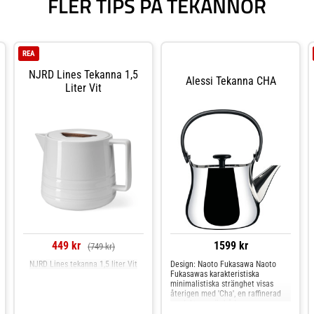
FLER TIPS PÅ TEKANNOR
REA
NJRD Lines Tekanna 1,5
Alessi Tekanna CHA
Liter Vit
449 kr
1599 kr
(749 kr)
NJRD Lines tekanna 1,5 liter Vit
Design: Naoto Fukasawa Naoto
Fukasawas karakteristiska
minimalistiska stränghet visas
återigen med 'Cha', en raffinerad
produkt som är både en
vattenkokare och en tekanna, tack