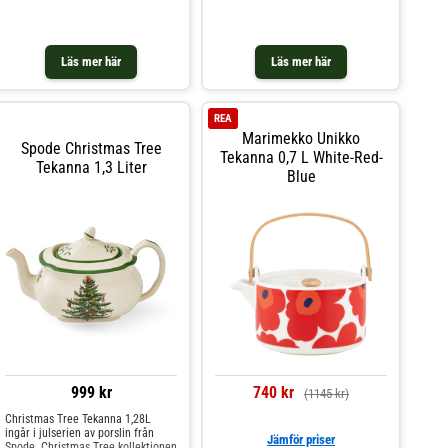
Läs mer här
Läs mer här
REA
Marimekko Unikko
Spode Christmas Tree
Tekanna 0,7 L White-Red-
Tekanna 1,3 Liter
Blue
999 kr
740 kr
(1145 kr)
Christmas Tree Tekanna 1,28L
ingår i julserien av porslin från
Jämför priser
Spode. Christmas Tree kollektionen