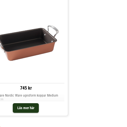
745 kr
are Nordic Ware ugnsform koppar Medium
 cm
Läs mer här