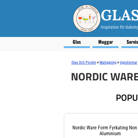
GLAS
Inspiration för duknin
Glas
Muggar
Servi
»
»
Glas Och Porslin
Matlagning
Ugnsformar
NORDIC WAR
POPU
Nordic Ware Form Fyrkating Non 
Aluminium