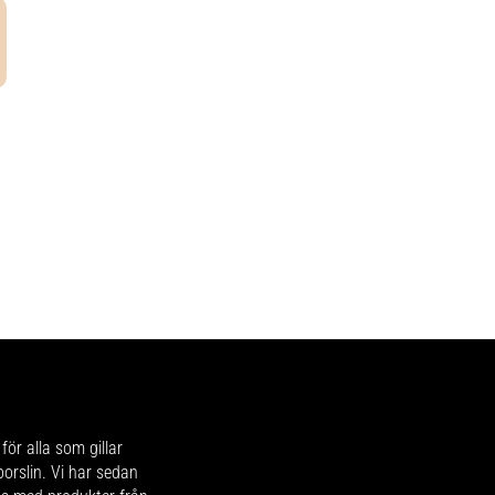
för alla som gillar
 porslin. Vi har sedan