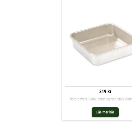
319 kr
Nordic Ware Form Fyrkating Non Stick Alu
Läs mer här