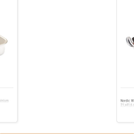
minium
Nordic W
21,x41,6