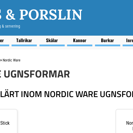
 & PORSLIN
g & servering
ser
Tallrikar
Skålar
Kannor
Burkar
Inr
»
Nordic Ware
E UGNSFORMAR
LÄRT INOM NORDIC WARE UGNSF
Stick
Nor