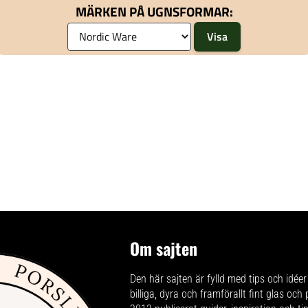
MÄRKEN PÅ UGNSFORMAR:
Om sajten
Den här sajten är fylld med tips och idéer 
billiga, dyra och framförallt fint glas och