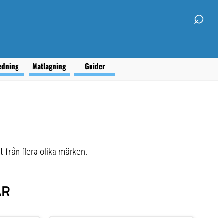
⌕
edning
Matlagning
Guider
 från flera olika märken.
AR