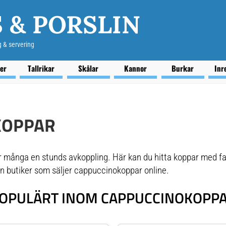
 & PORSLIN
g & servering
ser
Tallrikar
Skålar
Kannor
Burkar
Inr
KOPPAR
 många en stunds avkoppling. Här kan du hitta koppar med fat
ån butiker som säljer cappuccinokoppar online.
OPULÄRT INOM CAPPUCCINOKOPP