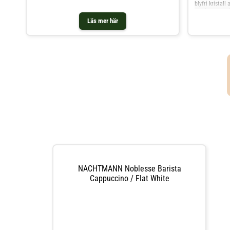
blyfri kristall
av elegans och
design.Barist
Läs mer här
att servera d
dofter.Med en 
den perfekta 
cappuccino o
varje klunk ti
cmMaterial: Bl
NACHTMANN Noblesse Barista
Cappuccino / Flat White