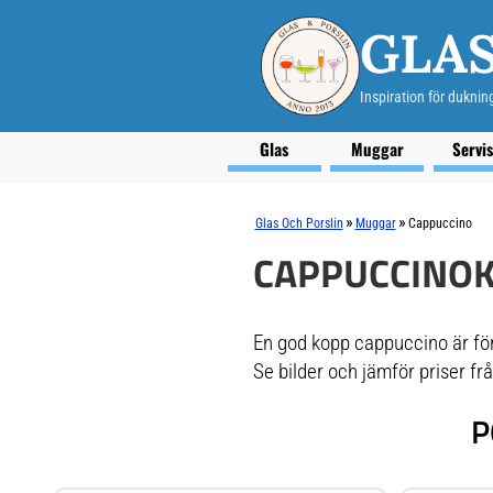
GLAS
Inspiration för duknin
Glas
Muggar
Servi
»
»
Glas Och Porslin
Muggar
Cappuccino
CAPPUCCINO
En god kopp cappuccino är för
Se bilder och jämför priser fr
P