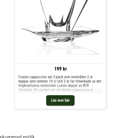
199 kr
Fusion cappuccino set 2-pack som innehåller 2 st
koppar som rymmer 19 cl och 2 st fat tillverkade av det
högkvalitativa materialet Luxion skapat av RCR
Crystalia. Ett vackert set att dricka cappuccino ur
dagligen men också till fest. Modernare set att njuta
cappuccino ur kan bli svårt att finna. Materialet Luxion
Läs mer här
är förvånansvärt lätt och hållbart.Höjd: 81 mm Tål
maskindisk
gskummad mjölk.