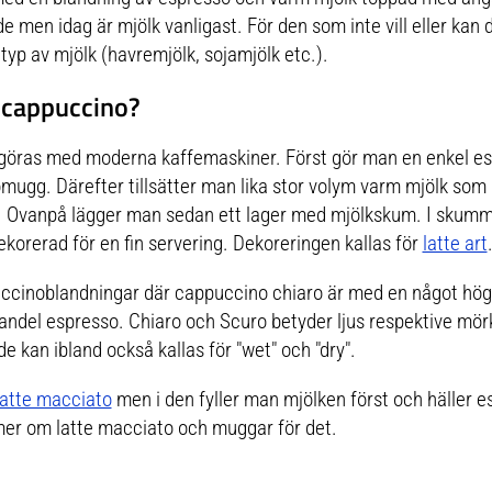
Aufgrund des Herstellungsprozesses sind kleine
Toleranzen in den Abmessungen möglich.Das Produkt
men idag är mjölk vanligast. För den som inte vill eller kan d
besteht aus
p av mjölk (havremjölk, sojamjölk etc.).
 cappuccino?
göras med moderna kaffemaskiner. Först gör man en enkel esp
omugg. Därefter tillsätter man lika stor volym varm mjölk so
 Ovanpå lägger man sedan ett lager med mjölkskum. I skumm
korerad för en fin servering. Dekoreringen kallas för
latte art
puccinoblandningar där cappuccino chiaro är med en något hög
del espresso. Chiaro och Scuro betyder ljus respektive mörk 
 kan ibland också kallas för "wet" och "dry".
latte macciato
men i den fyller man mjölken först och häller es
mer om latte macciato och muggar för det.