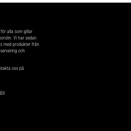
för alla som gillar
 porslin. Vi har sedan
ips med produkter från
 servering och
ntakta oss på
icy
.