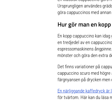
Mikrowelle.Dieser Artikel ist spülmaschinenfest.Diese
Verpackung enthält 2
Ursprungligen användes grädde 
göra cappuccinos med annan ty
Hur gör man en kopp
En kopp cappuccino kan idag 
en tredjedel av en cappuccin
espressomaskinens ångpinne.
mönster och göra den extra de
Det finns variationer på cap
cappuccino scuro med högre an
färgnyansen på drycken men de
En närliggande kaffedryck är 
för tvärtom. Här kan du läsa 