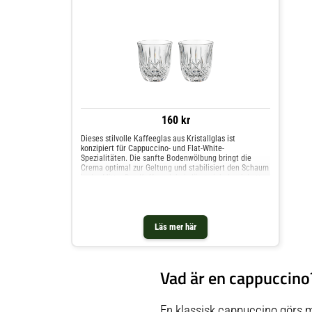
160 kr
Dieses stilvolle Kaffeeglas aus Kristallglas ist
konzipiert für Cappuccino- und Flat-White-
Spezialitäten. Die sanfte Bodenwölbung bringt die
Crema optimal zur Geltung und stabilisiert den Schaum
in der Mitte. Das Kaffeeerlebnis lässt sich durch Latte
Art geschmackvoll abrunden. Eine elegante Alternative
zu klassischen Bechern aus Porzellan oder Keramik.Die
Serie Noblesse bringt einen Hauch von Luxus in Ihr
Zuhause und begeistert durch die Wiederbelebung des
Läs mer här
klassischen Designs. Die aus feinstem Kristall
geschliffenen Produkte sind ein "Must-Have" für alle,
die ihr Zuhause in neuem Glanz erstrahlen lassen
wollen.Dieses Produkt ist maschinell gefertigt.
Aufgrund des Herstellungsprozesses sind kleine
Vad är en cappuccino
Toleranzen in den Abmessungen möglich.Das Produkt
besteht aus Glas. Bei Um- oder Hinunterfallen kann es
zerbrechen und dabei können scharfkantige Scherben
entstehen.Kein Kochgeschirr und nicht für die
En klassisk cappuccino görs