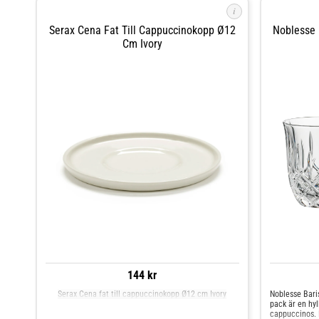
i
Serax Cena Fat Till Cappuccinokopp Ø12
Noblesse 
Cm Ivory
144 kr
Serax Cena fat till cappuccinokopp Ø12 cm Ivory
Noblesse Bari
pack är en hyl
cappuccinos. 