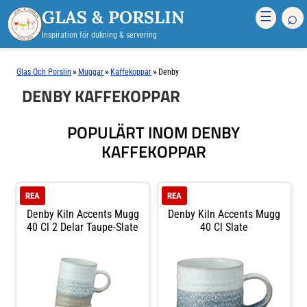
GLAS & PORSLIN
⌕
☰
Inspiration för dukning & servering
»
»
»
Glas Och Porslin
Muggar
Kaffekoppar
Denby
DENBY KAFFEKOPPAR
POPULÄRT INOM DENBY
KAFFEKOPPAR
REA
REA
Denby Kiln Accents Mugg
Denby Kiln Accents Mugg
40 Cl 2 Delar Taupe-Slate
40 Cl Slate