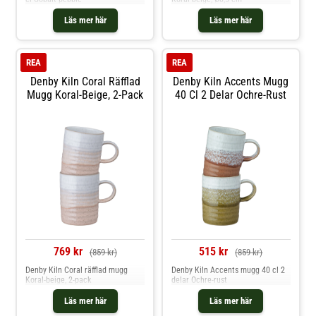
Läs mer här
Läs mer här
REA
REA
Denby Kiln Coral Räfflad
Denby Kiln Accents Mugg
Mugg Koral-Beige, 2-Pack
40 Cl 2 Delar Ochre-Rust
769 kr
515 kr
(859 kr)
(859 kr)
Denby Kiln Coral räfflad mugg
Denby Kiln Accents mugg 40 cl 2
Koral-beige, 2-pack
delar Ochre-rust
Läs mer här
Läs mer här