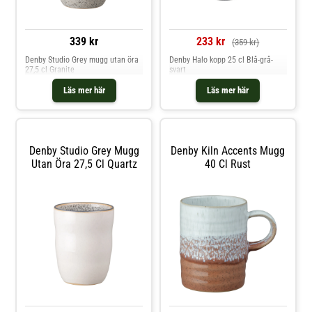
233 kr
339 kr
(359 kr)
Denby Halo kopp 25 cl Blå-grå-
Denby Studio Grey mugg utan öra
svart
27,5 cl Granite
Läs mer här
Läs mer här
Denby Studio Grey Mugg
Denby Kiln Accents Mugg
Utan Öra 27,5 Cl Quartz
40 Cl Rust