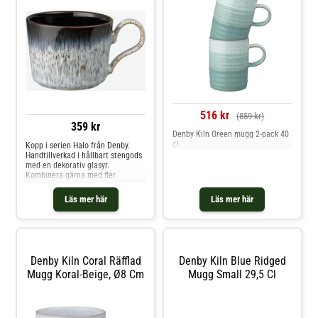
516 kr
(859 kr)
359 kr
Denby Kiln Green mugg 2-pack 40
cl
Kopp i serien Halo från Denby.
Handtillverkad i hållbart stengods
med en dekorativ glasyr.
Kombinera gärna med fler
produkter från samma serie,
exempelvis ett matchande fat, för
Läs mer här
Läs mer här
en enhetlig dukning.Alla delar kan
med största förtroende användas i
båd
Denby Kiln Coral Räfflad
Denby Kiln Blue Ridged
Mugg Koral-Beige, Ø8 Cm
Mugg Small 29,5 Cl