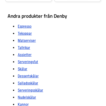
Andra produkter från Denby
Espresso
Tekoppar
Matserviser
Tallrikar
Assietter
Serveringsfat
Skålar
Dessertskålar
Salladsskålar
Serveringsskålar
Nudelskålar
Kannor