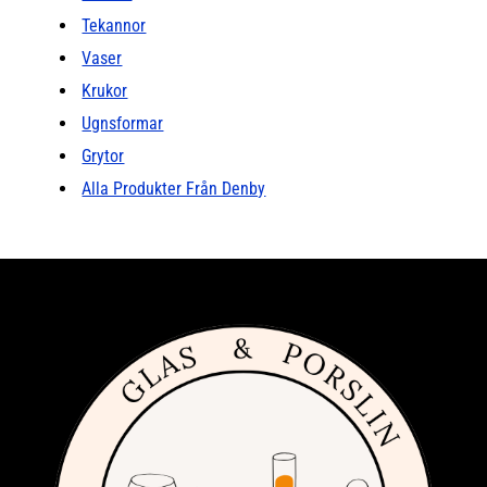
Tekannor
Vaser
Krukor
Ugnsformar
Grytor
Alla Produkter Från Denby