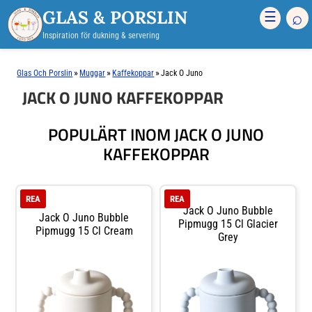
GLAS & PORSLIN
⌕
☰
Inspiration för dukning & servering
»
»
»
Glas Och Porslin
Muggar
Kaffekoppar
Jack O Juno
JACK O JUNO KAFFEKOPPAR
POPULÄRT INOM JACK O JUNO
KAFFEKOPPAR
REA
REA
Jack O Juno Bubble
Jack O Juno Bubble
Pipmugg 15 Cl Glacier
Pipmugg 15 Cl Cream
Grey