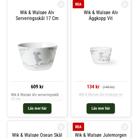
i
i
REA
Wik & Walsøe Alv
Wik & Walsøe Alv
Serveringsskål 17 Cm
Äggkopp Vit
609 kr
134 kr
(149 kr)
Wik & Walsøe Alv serveringsskål
Wik & Walsøe Alv äggkopp vit
17 cm
Läs mer här
Läs mer här
i
i
REA
Wik & Walsøe Osean Skål
Wik & Walsøe Julemorgen