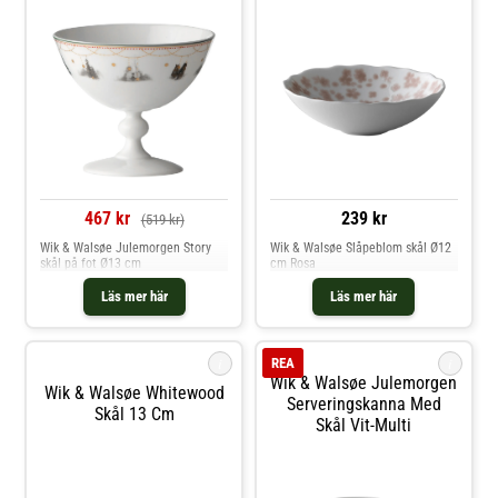
467 kr
239 kr
(519 kr)
Wik & Walsøe Julemorgen Story
Wik & Walsøe Slåpeblom skål Ø12
skål på fot Ø13 cm
cm Rosa
Läs mer här
Läs mer här
i
i
REA
Wik & Walsøe Julemorgen
Wik & Walsøe Whitewood
Serveringskanna Med
Skål 13 Cm
Skål Vit-Multi