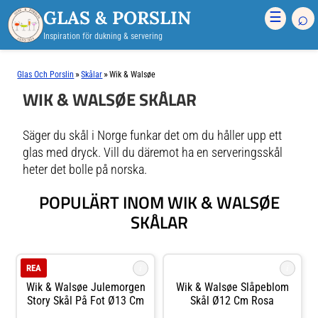
GLAS & PORSLIN
⌕
☰
Inspiration för dukning & servering
»
»
Glas Och Porslin
Skålar
Wik & Walsøe
WIK & WALSØE SKÅLAR
Säger du skål i Norge funkar det om du håller upp ett
glas med dryck. Vill du däremot ha en serveringsskål
heter det bolle på norska.
POPULÄRT INOM WIK & WALSØE
SKÅLAR
i
i
REA
Wik & Walsøe Julemorgen
Wik & Walsøe Slåpeblom
Story Skål På Fot Ø13 Cm
Skål Ø12 Cm Rosa