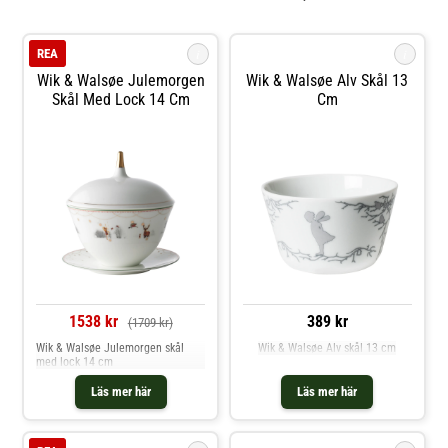
i
i
REA
Wik & Walsøe Julemorgen
Wik & Walsøe Alv Skål 13
Skål Med Lock 14 Cm
Cm
1538 kr
389 kr
(1709 kr)
Wik & Walsøe Julemorgen skål
Wik & Walsøe Alv skål 13 cm
med lock 14 cm
Läs mer här
Läs mer här