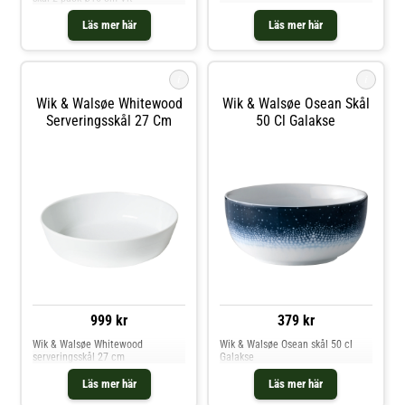
Läs mer här
Läs mer här
i
i
Wik & Walsøe Whitewood
Wik & Walsøe Osean Skål
Serveringsskål 27 Cm
50 Cl Galakse
999 kr
379 kr
Wik & Walsøe Whitewood
Wik & Walsøe Osean skål 50 cl
serveringsskål 27 cm
Galakse
Läs mer här
Läs mer här