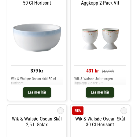
50 Cl Horisont
Äggkopp 2-Pack Vit
379 kr
431 kr
(479 kr)
Wik & Walsøe Osean skål 50 cl
Wik & Walsøe Julemorgen
Horisont
äggkopp 2-pack Vit
Läs mer här
Läs mer här
i
i
REA
Wik & Walsøe Osean Skål
Wik & Walsøe Osean Skål
2,5 L Galax
30 Cl Horisont