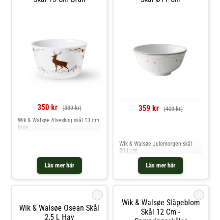
350 kr
359 kr
(389 kr)
(409 kr)
Wik & Walsøe Alveskog skål 13 cm
brun
Jämför priser
Wik & Walsøe Julemorgen skål
Ø11 cm
Läs mer här
Läs mer här
i
i
Wik & Walsøe Slåpeblom
Wik & Walsøe Osean Skål
Skål 12 Cm -
2,5 L Hav