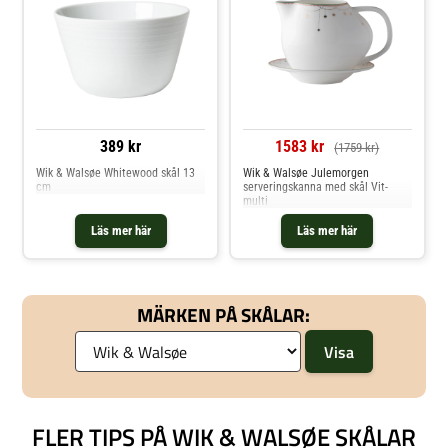
389 kr
1583 kr
(1759 kr)
Wik & Walsøe Whitewood skål 13
Wik & Walsøe Julemorgen
cm
serveringskanna med skål Vit-
multi
Läs mer här
Läs mer här
MÄRKEN PÅ SKÅLAR:
FLER TIPS PÅ WIK & WALSØE SKÅLAR