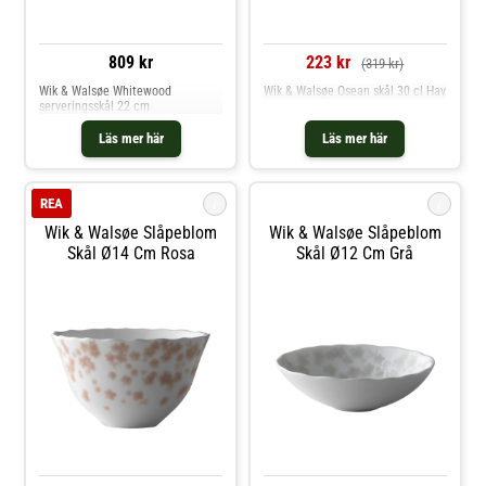
809 kr
223 kr
(319 kr)
Wik & Walsøe Whitewood
Wik & Walsøe Osean skål 30 cl Hav
serveringsskål 22 cm
Läs mer här
Läs mer här
i
i
REA
Wik & Walsøe Slåpeblom
Wik & Walsøe Slåpeblom
Skål Ø14 Cm Rosa
Skål Ø12 Cm Grå