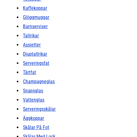
Kaffekoppar
Glöggmuggar
Barnserviser
Tallrikar
Assietter
Djuptallrikar
Serveringsfat
Tårtfat
Champagneglas
Snapsglas
Vattenglas
Serveringsskålar
Äggkoppar
Skålar På Fot
Skålar Med Lock