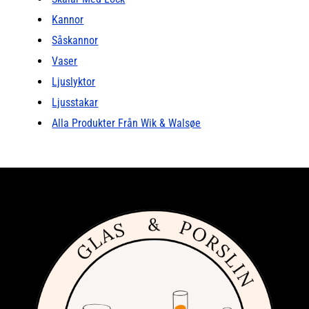
Kannor
Såskannor
Vaser
Ljuslyktor
Ljusstakar
Alla Produkter Från Wik & Walsøe