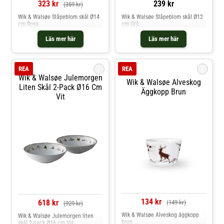
323 kr
239 kr
(359 kr)
Wik & Walsøe Slåpeblom skål Ø14
Wik & Walsøe Slåpeblom skål Ø12
cm Rosa
cm Grå
Läs mer här
Läs mer här
i
i
REA
REA
Wik & Walsøe Julemorgen
Wik & Walsøe Alveskog
Liten Skål 2-Pack Ø16 Cm
Äggkopp Brun
Vit
134 kr
618 kr
(149 kr)
(929 kr)
Wik & Walsøe Alveskog äggkopp
Wik & Walsøe Julemorgen liten
brun
skål 2-pack Ø16 cm Vit