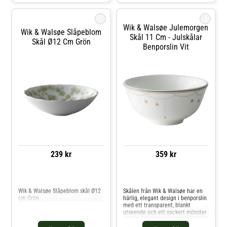
i
i
Wik & Walsøe Julemorgen
Wik & Walsøe Slåpeblom
Skål 11 Cm - Julskålar
Skål Ø12 Cm Grön
Benporslin Vit
239 kr
359 kr
Jämför priser
Jämför priser
Wik & Walsøe Slåpeblom skål Ø12
Skålen från Wik & Walsøe har en
cm Grön
härlig, elegant design i benporslin
med ett transparent, blankt
utseende och ett vackert mönster
perfekt till jul. Om skålen från Wik
& Walsøe- Den här skålen är en