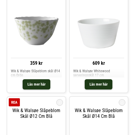
359 kr
609 kr
Wik & Walsøe Slåpeblom skål Ø14
Wik & Walsøe Whitewood
cm Grön
serveringsskål 17 cm
Läs mer här
Läs mer här
i
i
REA
Wik & Walsøe Slåpeblom
Wik & Walsøe Slåpeblom
Skål Ø12 Cm Blå
Skål Ø14 Cm Blå