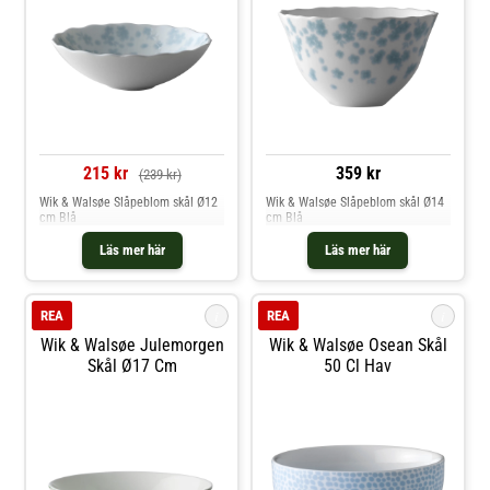
215 kr
359 kr
(239 kr)
Wik & Walsøe Slåpeblom skål Ø12
Wik & Walsøe Slåpeblom skål Ø14
cm Blå
cm Blå
Läs mer här
Läs mer här
i
i
REA
REA
Wik & Walsøe Julemorgen
Wik & Walsøe Osean Skål
Skål Ø17 Cm
50 Cl Hav