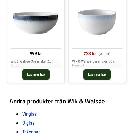
999 kr
223 kr
(319 kr)
Wik & Walsøe Osean skål 2,5 l
Wik & Walsøe Osean skål 30 cl
Galax
Horisont
Läs mer här
Läs mer här
Andra produkter från Wik & Walsøe
Vinglas
Ölglas
Tekoppar