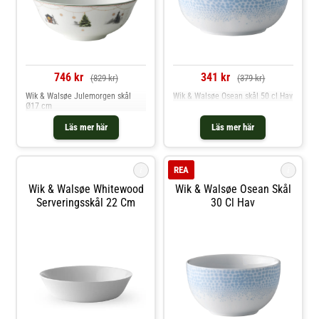
746 kr
341 kr
(829 kr)
(379 kr)
Wik & Walsøe Julemorgen skål
Wik & Walsøe Osean skål 50 cl Hav
Ø17 cm
Läs mer här
Läs mer här
i
i
REA
Wik & Walsøe Whitewood
Wik & Walsøe Osean Skål
Serveringsskål 22 Cm
30 Cl Hav