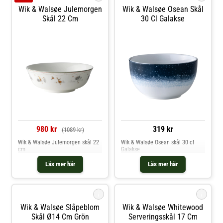
andra produkter från samma
Wik & Walsøe Julemorgen
Wik & Walsøe Osean Skål
kollektion. Om skålen från Wik &
Skål 22 Cm
30 Cl Galakse
Walsøe- Inspiration från naturen.-
Subtilt blommönster.- Gjord av
benporslin.- Slitstarkt material
med en hög kvalitet.- Varm, vit
färg.- Skålen finns i olika färger.-
Från serien Slåpeblom. Skötselråd
för skålen- Tål diskmaskin. Shoppa
Serveringsskålar och mer Skålar &
Uppläggningsfat hos Royal Design.
980 kr
319 kr
(1089 kr)
Wik & Walsøe Julemorgen skål 22
Wik & Walsøe Osean skål 30 cl
cm
Galakse
Läs mer här
Läs mer här
i
i
Wik & Walsøe Slåpeblom
Wik & Walsøe Whitewood
Skål Ø14 Cm Grön
Serveringsskål 17 Cm