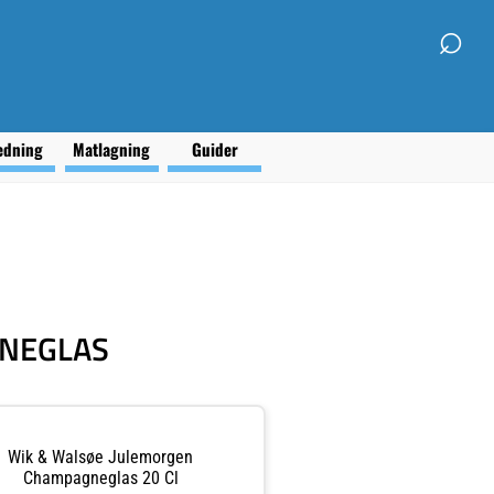
⌕
edning
Matlagning
Guider
GNEGLAS
Wik & Walsøe Julemorgen
Champagneglas 20 Cl