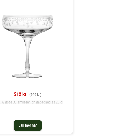
512 kr
(569 kr)
& Walsøe Julemorgen champagneglas 20 cl
Läs mer här