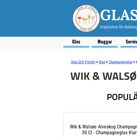
GLAS
Inspiration för duknin
Glas
Muggar
Servi
»
»
»
Glas Och Porslin
Glas
Champagneglas
WIK & WALS
POPULÄ
Wik & Walsøe Alveskog Champag
30 Cl - Champagneglas Klar