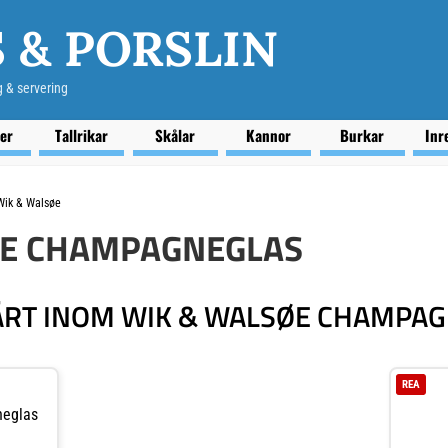
 & PORSLIN
g & servering
ser
Tallrikar
Skålar
Kannor
Burkar
Inr
Wik & Walsøe
ØE CHAMPAGNEGLAS
RT INOM WIK & WALSØE CHAMPA
REA
neglas