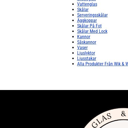
Vattenglas
Skålar
Serveringsskålar
Äggkoppar
Skålar På Fot
Skålar Med Lock
Kannor
Såskannor
Vaser
Ljuslyktor
Ljusstakar
Alla Produkter Från Wik & 