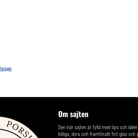
Walsøe
Om sajten
Den här sajten är fylld med tips och idéer 
billiga, dyra och framförallt fint glas och