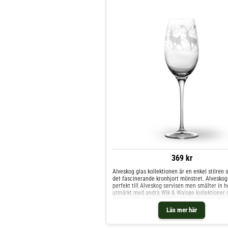
369 kr
Alveskog glas kollektionen är en enkel stilren 
det fascinerande kronhjort mönstret. Alveskog
perfekt till Alveskog servisen men smälter in h
utmärkt med andra Wik & Walsøe kollektioner 
Shoppa Champagneglas och mer Glas hos Roya
Läs mer här