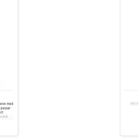
serie med
Wik 
 passar
elt
också.
l Design.