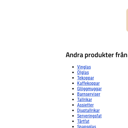
Andra produkter frå
Vinglas
Ölglas
Tekoppar
Kaffekoppar
Glöggmuggar
Barnserviser
Tallrikar
Assietter
Djuptallrikar
Serveringsfat
Tårtfat
Snapsglas