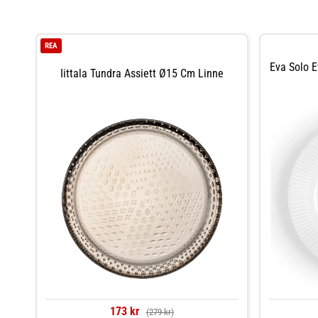
REA
Eva Solo E
Iittala Tundra Assiett Ø15 Cm Linne
173 kr
(279 kr)