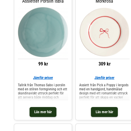
Assietter Porslin Isblå
Mörkrosa
99 kr
309 kr
Jämför priser
Jämför priser
Tallrik från Thomas Sabo i porslin
Assiett från Pick a Poppy i lergods
med en stilren formgivning och ett
med en handgjord, handmålad
skandinaviskt uttryck perfekt för
design med ett romantiskt uttryck
att servera både middag och
perfekt för att skapa en vacker
frukost. Den har ett randigt
dukning.Om assietten från Pick a
mönster med en glaserad finish
Poppy- Från serien Bow.- Finns i
som gör varje exemplar unikt.Om
flera färger.- Tillverkad i Portugal.-
Läs mer här
Läs mer här
tallriken från Thomas Sabo- Från
Varje artikel är unik tack vare den
serien Loft colors.- Varje produkt
handgjorda designen.Skötselråd
varierar i utseende tack vare den
för assietten- Tål mikrovågsugn.-
reaktiva glasyren och den höga
Tål diskmaskin. Shoppa Assietter
temperaturen i
och mer Tallrikar hos Royal Design.