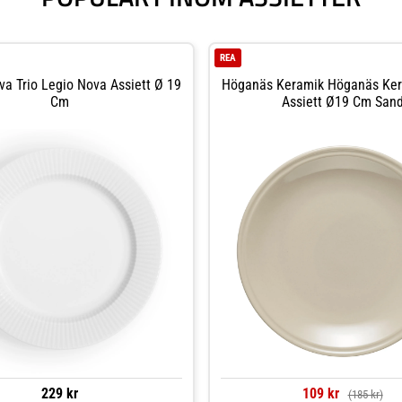
REA
va Trio Legio Nova Assiett Ø 19
Höganäs Keramik Höganäs Ke
Cm
Assiett Ø19 Cm San
229 kr
109 kr
(185 kr)