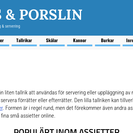
 & PORSLIN
g & servering
ser
Tallrikar
Skålar
Kannor
Burkar
Inr
n liten tallrik att användas för servering eller uppläggning 
ervera förrätter eller efterrätter. Den lilla tallriken kan tillver
er
. Formen är i regel rund, men det förekommer även andra ass
ina små assietter online.
POPULÄRT INOM ASSIETTER