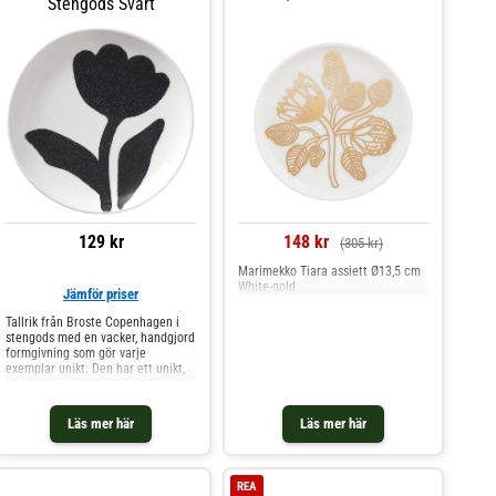
Stengods Svart
och Kristina Isola. Shoppa
Assietter och mer Tallrikar hos
Royal Design.
129 kr
148 kr
(305 kr)
Marimekko Tiara assiett Ø13,5 cm
White-gold
Jämför priser
Tallrik från Broste Copenhagen i
stengods med en vacker, handgjord
formgivning som gör varje
exemplar unikt. Den har ett unikt,
blommigt mönster perfekt för att
liva upp bordsdukningen.Om
tallriken från Broste Copenhagen-
Läs mer här
Läs mer här
Varje tallrik färdigställs för hand,
vilket gör varje exemplar unikt i
form, färg och glasyr.- Finns i flera
varianter.- Gjord av
REA
stengods.Skötselråd för tallriken-