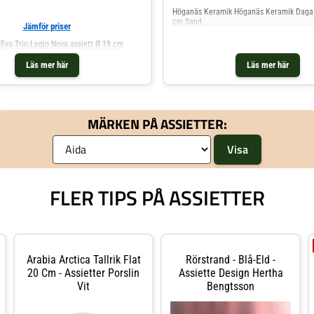
Höganäs Keramik Höganäs Keramik Daga 
cm Sand
Jämför priser
 Eva Trio Legio Nova assiett Ø 19 cm
Läs mer här
Läs mer här
MÄRKEN PÅ ASSIETTER:
FLER TIPS PÅ ASSIETTER
Arabia Arctica Tallrik Flat
Rörstrand - Blå-Eld -
20 Cm - Assietter Porslin
Assiette Design Hertha
Vit
Bengtsson