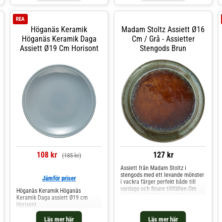
REA
Höganäs Keramik
Madam Stoltz Assiett Ø16
Höganäs Keramik Daga
Cm / Grå - Assietter
Assiett Ø19 Cm Horisont
Stengods Brun
108 kr
127 kr
(185 kr)
Assiett från Madam Stoltz i
stengods med ett levande mönster
Jämför priser
i vackra färger perfekt både till
vardags och finare tillfällen.Om
Höganäs Keramik Höganäs
assietten från Madam Stoltz-
Keramik Daga assiett Ø19 cm
Kombinera assietten med andra
Horisont
delar från kollektionen från Madam
Stoltz.- Varje artikel är unik och
Läs mer här
Läs mer här