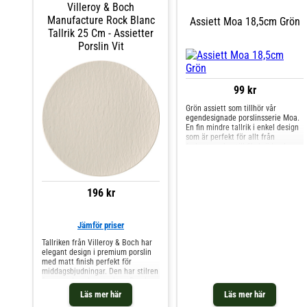
Villeroy & Boch
tillverkningsprocessen.- Finns i
flera färger.- Tillverkad i Tyskland.-
Manufacture Rock Blanc
Assiett Moa 18,5cm Grön
Gjord av porslin.Skötselråd för
Tallrik 25 Cm - Assietter
tallriken- Tål mikrovågsugn.- Tål
Porslin Vit
diskmaskin. Shoppa Assietter och
mer Tallrikar hos Royal Design.
99 kr
Grön assiett som tillhör vår
egendesignade porslinsserie Moa.
En fin mindre tallrik i enkel design
som är perfekt för allt från
frukostmackor till fikabröd och
förrätter. Med serien Moa kan du
duka vardagen vackert med fat,
skålar och koppar i härliga
pastellfärger som är fina att mixa
196 kr
och matcha för en lekfull och
färgglad dukning. Tål diskmaskin
och mikrovågsugn.
Jämför priser
Tallriken från Villeroy & Boch har
elegant design i premium porslin
med matt finish perfekt för
middagsbjudningar. Den har stilren
form med vacker struktur. Den har
högkvalitativt material för
Läs mer här
Läs mer här
vardaglig användning. Mixa och