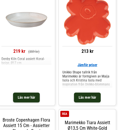
219 kr
213 kr
(359 kr)
Denby Kiln Coral assiett Koral-
beige, Ø17 cm
Jämför priser
Unikko Shape tallrik från
Marimekko är formgiven av Maija
Isola och Kristina Isola med
inspiration från Unikko-blommans
kreativa uttryck. Den skulpturala
formen gör tallriken till en
dekorativ del av dukningen, lika
Läs mer här
Läs mer här
vacker för servering som för att stå
framme som ett konstnärligt
objekt.Om tallriken från
Marimekko- Tillverkad i keramik
REA
med kastanjefärgad glasyr.-
Broste Copenhagen Flora
Blomformad design inspirerad av
Marimekko Tiara Assiett
Assiett 15 Cm - Assietter
Unikko.- Mönsterpressad logga
Ø13,5 Cm White-Gold
undertill.- Formgiven av Maija Isola