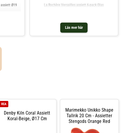
assiett Ø19
La Rochère Versailles assiett 6-pack Glas
Läs mer här
REA
Marimekko Unikko Shape
Denby Kiln Coral Assiett
Tallrik 20 Cm - Assietter
Koral-Beige, Ø17 Cm
Stengods Orange Red