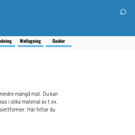
⌕
edning
Matlagning
Guider
av mindre mängd mat. Du kan
kas i olika material av t.ex.
iettformer. Här hittar du