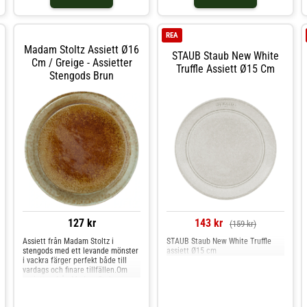
kan variera något i utseendet.-
Finns i flera färger.- Gjord av
stengods. Shoppa Assietter och
mer Tallrikar hos Royal Design.
REA
Madam Stoltz Assiett Ø16
STAUB Staub New White
Cm / Greige - Assietter
Truffle Assiett Ø15 Cm
Stengods Brun
127 kr
143 kr
(159 kr)
Assiett från Madam Stoltz i
STAUB Staub New White Truffle
stengods med ett levande mönster
assiett Ø15 cm
i vackra färger perfekt både till
vardags och finare tillfällen.Om
assietten från Madam Stoltz-
Kombinera assietten med andra
delar från kollektionen från Madam