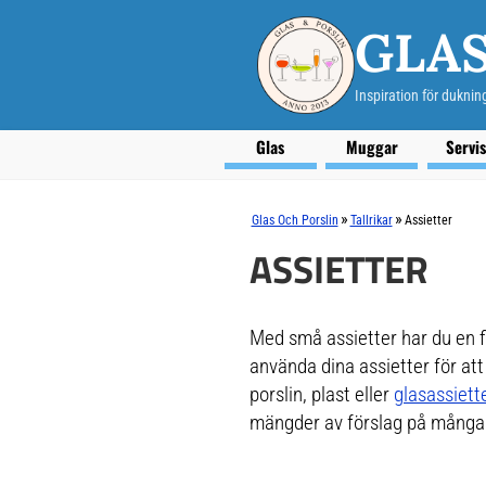
GLAS
Inspiration för duknin
Glas
Muggar
Servi
»
»
Glas Och Porslin
Tallrikar
Assietter
ASSIETTER
Med små assietter har du en fi
använda dina assietter för att s
porslin, plast eller
glasassiett
mängder av förslag på många f