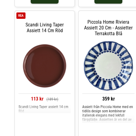
i sig själv, eller kombinerad med
andra produkter från Paratiisi-
serien. Shoppa Assietter och mer
Tallrikar hos Royal Design.
REA
Piccola Home Riviera
Scandi Living Taper
Assiett 20 Cm - Assietter
Assiett 14 Cm Röd
Terrakotta Blå
113 kr
359 kr
(189 kr)
Scandi Living Taper assiett 14 cm
Assiett från Piccola Home med en
Röd
tidlös design som kombinerar
italiensk elegans med lekfull
färgglädje. Assietten är en del av
ett exklusivt designsamarbete
mellan Piccola Home och Royal
Design, och varje tallrik är