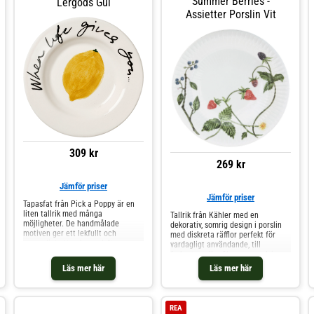
Summer Berries -
Lergods Gul
Assietter Porslin Vit
309 kr
269 kr
Jämför priser
Jämför priser
Tapasfat från Pick a Poppy är en
liten tallrik med många
Tallrik från Kähler med en
möjligheter. De handmålade
dekorativ, somrig design i porslin
motiven ger ett lekfullt och
med diskreta räfflor perfekt för
personligt uttryck som lyfter
vardagligt användande, till
dukningen och skapar en levande
frukosten eller fikat exempelvis.
helhet när flera
Mixa och matcha med andra delar
Läs mer här
Läs mer här
kombineras.Tillverkade i keramik
ur serien för att skapa en vacker
med traditionellt hantverk i
kombination.Om tallriken från
Portugal och målade för hand,
Kähler- Finns i flera motiv.- Från
vilket gör varje exemplar unikt.
serien Hammershøi Summer.- Gjord
REA
Perfekta för servering av
av porslin.Skötselråd för tallriken-