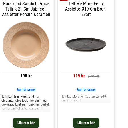
Rörstrand Swedish Grace
Tell Me More Fenix
Tål diskmaskin. Shoppa Assietter
och mer Tallrikar hos Royal Design.
Tallrik 21 Cm Jubilee -
Assiette Ø19 Cm Brun-
Assietter Porslin Karamell
Svart
198 kr
119 kr
(149 kr)
Jämför priser
Jämför priser
Tallriken från Rörstrand har
Tell Me More Fenix assiette Ø19
elegant, tidlös look i porslin med
cm Brun-svart
dekorativ kant runt omkring perfekt
för vardagligt användande, till
frukosten eller fikat exempelvis.
Den har högkvalitativt material för
vardaglig användning. Mixa och
Läs mer här
Läs mer här
matcha med andra delar ur serien