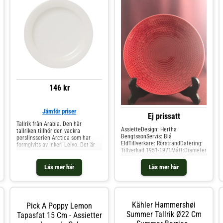
146 kr
Jämför priser
Ej prissatt
Tallrik från Arabia. Den här
AssietteDesign: Hertha
tallriken tillhör den vackra
BengtssonServis: Blå
porslinsserien Arctica som har
EldTillverkare: RörstrandDatering:
formgivits av Inkeri Leivo. Det är
Tillverkad 1951-1971Mått:Diameter
en smakfull klassiker som passar
190
till alla tillfällen eftersom den rena
mmMärkningar:RörstrandKondition
vita designen inte tar fokus från
Läs mer här
Läs mer här
: Gott skick
måltiden som serveras. Shoppa
Assietter och mer Tallrikar hos
Royal Design.
Kähler Hammershøi
Pick A Poppy Lemon
Summer Tallrik Ø22 Cm
Tapasfat 15 Cm - Assietter