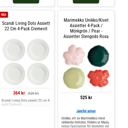
REA
Marimekko Unikko/kivet
Scandi Living Dots Assiett
Assietter 4-Pack /
22 Cm 4-Pack Cremevit
Mörkgrön / Pear -
Assietter Stengods Rosa
364 kr
(520 kr)
525 kr
Scandi Living Dots assiett 22 cm 4-
pack Cremevit
Jämför priser
Unikko, ett av Marimekkos mest
välkända mönster, föddes ur Maija
Isolas fascination för blommor vid