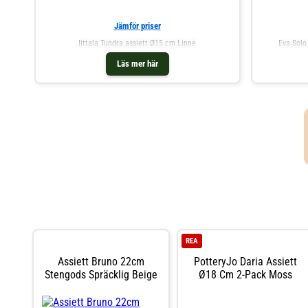
Jämför priser
Iittala Tundra assiett Ø15 cm Linne
Eva Solo
Läs mer här
REA
Assiett Bruno 22cm
PotteryJo Daria Assiett
Stengods Spräcklig Beige
Ø18 Cm 2-Pack Moss