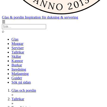
Glas & porslin
Inspiration för dukning & servering
☰
⌕
Glas
Muggar
Serviser
Tallrikar
Skålar
Kannor
Burkar
Inredning
Matlagning
Guider
Sök på sidan
Glas och porslin
»
Tallrikar
»