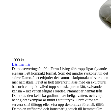
1999 kr
Läs mer här
Damo serveringsfat från Ferm Living förkroppsligar flytande
elegans i ett kompakt format. Som det mindre syskonet till det
större Damo-fatet erbjuder det samma skulpturala närvaro i en
mer nätt skala. Fatet är helt tillverkat i glas med en skulptural
bas och en mjukt välvd topp som skapar en lätt, svävande
känsla – likt vatten fångat i rörelse. Namnet är hämtat från
Damona, den keltiska gudinnan av heliga vatten, och varje
handgjort exemplar är unikt i sitt uttryck. Perfekt för att
servera små tilltugg eller visa upp dekorativa föremål, tillför
Damo en raffinerad och konstnärlig touch till hemmet.Om