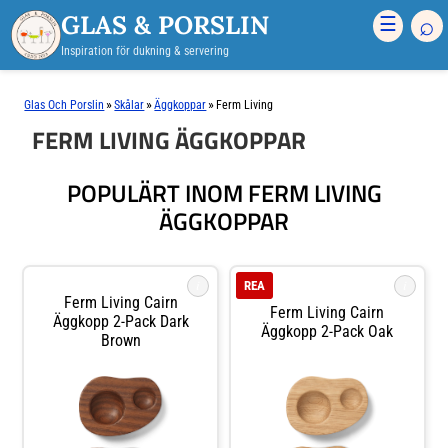
GLAS & PORSLIN
⌕
☰
Inspiration för dukning & servering
»
»
»
Glas Och Porslin
Skålar
Äggkoppar
Ferm Living
FERM LIVING ÄGGKOPPAR
POPULÄRT INOM FERM LIVING
ÄGGKOPPAR
i
i
REA
Ferm Living Cairn
Ferm Living Cairn
Äggkopp 2-Pack Dark
Äggkopp 2-Pack Oak
Brown