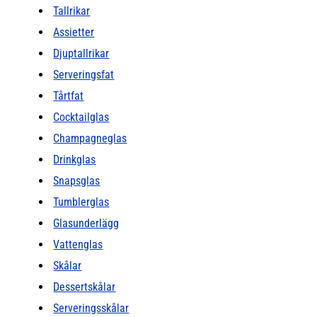
Tallrikar
Assietter
Djuptallrikar
Serveringsfat
Tårtfat
Cocktailglas
Champagneglas
Drinkglas
Snapsglas
Tumblerglas
Glasunderlägg
Vattenglas
Skålar
Dessertskålar
Serveringsskålar