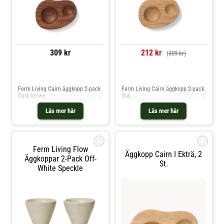
309 kr
212 kr
(309 kr)
Jämför priser
Jämför priser
Ferm Living Cairn äggkopp 2-pack
Ferm Living Cairn äggkopp 2-pack
Dark brown
Oak
Läs mer här
Läs mer här
i
i
Ferm Living Flow
Äggkopp Cairn I Ekträ, 2
Äggkoppar 2-Pack Off-
St.
White Speckle