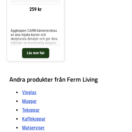
259 kr
Jämför priser
Äggkoppen CAIRN kännetecknas
av sina mjuka kurvor och
skulpturala detaljer och ger dina
måltider en konstnärlig elegans.
Som en avslutande detalj har
äggkoppen två fördjupningar: en
Läs mer här
för att hålla ägget säkert och den
andra för att rymma en nypa salt
eller peppar.
Andra produkter från Ferm Living
Vinglas
Muggar
Tekoppar
Kaffekoppar
Matserviser