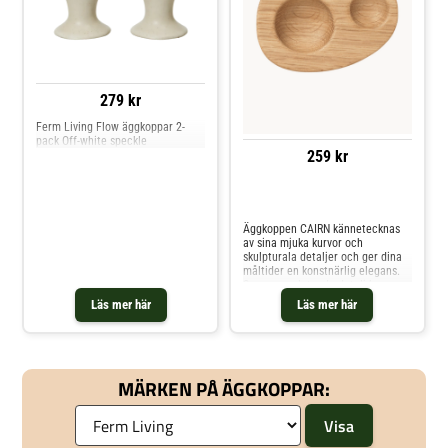
279 kr
Ferm Living Flow äggkoppar 2-
pack Off-white speckle
259 kr
Jämför priser
Äggkoppen CAIRN kännetecknas
av sina mjuka kurvor och
skulpturala detaljer och ger dina
måltider en konstnärlig elegans.
Som en avslutande detalj har
äggkoppen två fördjupningar: en
Läs mer här
Läs mer här
för att hålla ägget säkert och den
andra för att rymma en nypa salt
eller peppar.
MÄRKEN PÅ ÄGGKOPPAR: