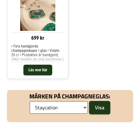
699 kr
• Fyra handgjorda
champagnekupor i glas • Volym:
20 cl • Produkten är handgjord,
vilket innebär att små variationer i
storlek kan förekomma mellan
olika kupor och jämfört med
Läs mer här
bilden. • Produkten är en del av
varumärket Staycation, som låter
dig skapa
MÄRKEN PÅ CHAMPAGNEGLAS: