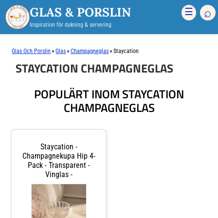
GLAS & PORSLIN
⌕
☰
Inspiration för dukning & servering
»
»
»
Glas Och Porslin
Glas
Champagneglas
Staycation
STAYCATION CHAMPAGNEGLAS
POPULÄRT INOM STAYCATION
CHAMPAGNEGLAS
Staycation -
Champagnekupa Hip 4-
Pack - Transparent -
Vinglas -