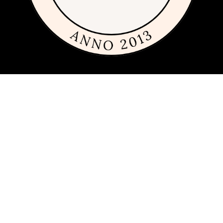
Om sajten
Den här sajten är fylld med tips och idéer för alla som gillar billiga,
dyra och framförallt fint glas och porslin. Vi har sedan 2013
publicerat guider, inspiration och tips med produkter från
många
olika varumärken
inom inredning, servering och matlagning.
Har du förslag och idéer får du gärna kontakta oss på
hej[ätt]glasochporslin.se
Integritetspolicy
Här kan du läsa om
sajtens integritetspolicy
.