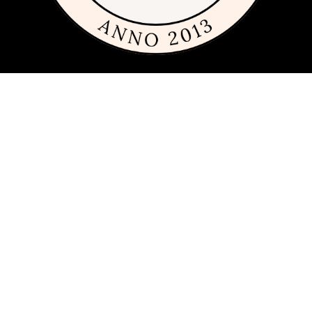
Om sajten
Den här sajten är fylld med tips och idéer för alla som gillar billiga,
dyra och framförallt fint glas och porslin. Vi har sedan 2013
publicerat guider, inspiration och tips med produkter från
många
olika varumärken
inom inredning, servering och matlagning.
Har du förslag och idéer får du gärna kontakta oss på
hej[ätt]glasochporslin.se
Integritetspolicy
Här kan du läsa om
sajtens integritetspolicy
.