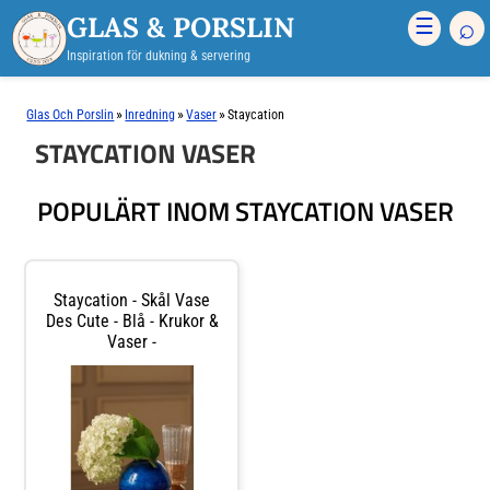
GLAS & PORSLIN
⌕
☰
Inspiration för dukning & servering
»
»
»
Glas Och Porslin
Inredning
Vaser
Staycation
STAYCATION VASER
POPULÄRT INOM STAYCATION VASER
Staycation - Skål Vase
Des Cute - Blå - Krukor &
Vaser -