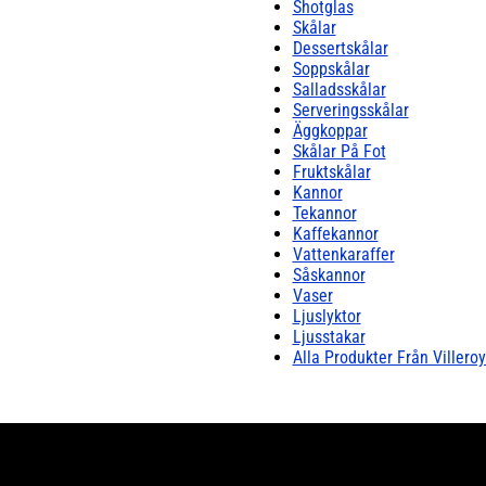
Shotglas
Skålar
Dessertskålar
Soppskålar
Salladsskålar
Serveringsskålar
Äggkoppar
Skålar På Fot
Fruktskålar
Kannor
Tekannor
Kaffekannor
Vattenkaraffer
Såskannor
Vaser
Ljuslyktor
Ljusstakar
Alla Produkter Från Villero