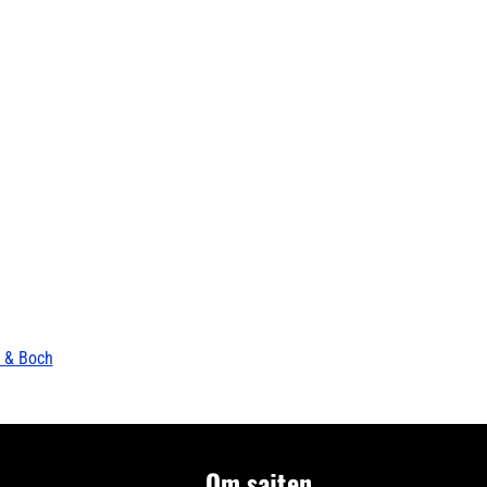
y & Boch
Om sajten