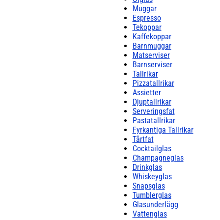
Muggar
Espresso
Tekoppar
Kaffekoppar
Barnmuggar
Matserviser
Barnserviser
Tallrikar
Pizzatallrikar
Assietter
Djuptallrikar
Serveringsfat
Pastatallrikar
Fyrkantiga Tallrikar
Tårtfat
Cocktailglas
Champagneglas
Drinkglas
Whiskeyglas
Snapsglas
Tumblerglas
Glasunderlägg
Vattenglas