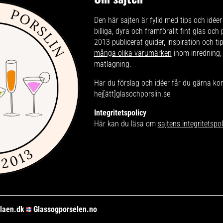
Den här sajten är fylld med tips och idéer 
billiga, dyra och framförallt fint glas och
2013 publicerat guider, inspiration och t
många olika varumärken
inom inredning,
matlagning.
Har du förslag och idéer får du gärna ko
hej[ätt]glasochporslin.se
Integritetspolicy
Här kan du läsa om
sajtens integritetspol
laen.dk
Glassogporselen.no