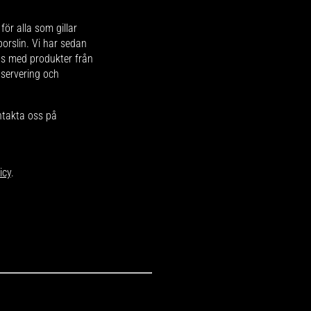
för alla som gillar
 porslin. Vi har sedan
ips med produkter från
 servering och
ntakta oss på
icy
.