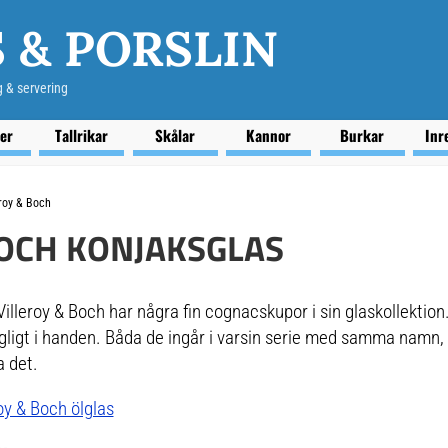
 & PORSLIN
g & servering
ser
Tallrikar
Skålar
Kannor
Burkar
Inr
eroy & Boch
BOCH KONJAKSGLAS
Villeroy & Boch har några fin cognacskupor i sin glaskollektion.
ligt i handen. Båda de ingår i varsin serie med samma namn, 
a det.
roy & Boch ölglas