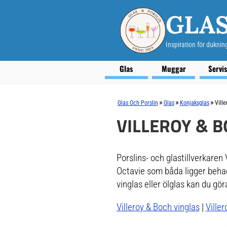
GLAS
Inspiration för duknin
Glas
Muggar
Servi
»
»
»
Glas Och Porslin
Glas
Konjaksglas
Vill
VILLEROY & 
Porslins- och glastillverkaren 
Octavie som båda ligger behag
vinglas eller ölglas kan du gör
Villeroy & Boch vinglas
|
Ville