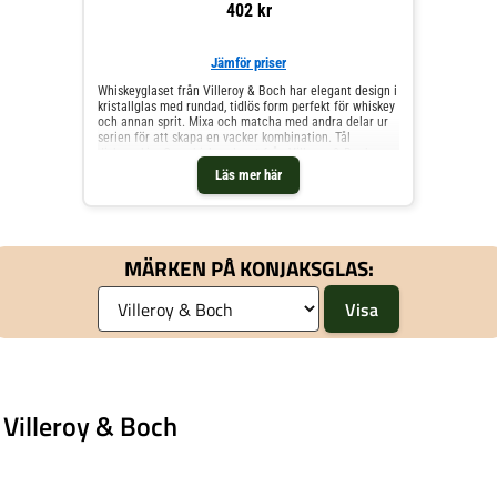
402 kr
Jämför priser
Whiskeyglaset från Villeroy & Boch har elegant design i
kristallglas med rundad, tidlös form perfekt för whiskey
och annan sprit. Mixa och matcha med andra delar ur
serien för att skapa en vacker kombination. Tål
diskmaskin. Om whiskeyglaset från Villeroy & Boch-
Gjort av kristallglas.- Finns även som vinglas.- Perfekt
Läs mer här
för whiskey och annan sprit.- Mixa och matcha med
andra delar ur serien för att skapa en vacker
kombination.- Från serien La Divina.- Kapacitet: 36 cl.-
Diameter: 86 mm. Skötselråd för whiskeyglaset- Tål
diskmaskin. Shoppa Whiskeyglas & Cognacglas och mer
MÄRKEN PÅ KONJAKSGLAS:
Glas hos Royal Design.
 Villeroy & Boch