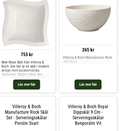
265 kr
753 kr
Villeroy & Boch Manufacture Rock
skål Blanc
New Wave Skål från Villeroy &
Boch. Det här är en skål i modern
design med karakteristiska
vågformer. Skålen tillhör den
prisbelönta kollektionen New Wave
som kännetecknas av sin unika
Läs mer här
Läs mer här
design som blir ett fint
komplement på det dukande
bordet. Är tillverkad i
premiumporslin och tål både
diskmaskin och mikrovågsugn.
Villeroy & Boch
Villeroy & Boch Royal
Shoppa Serveringsskålar och mer
Skålar & Uppläggningsfat hos Royal
Manufacture Rock Skål
Dippskål 9 Cm -
Design.
Set - Serveringsskålar
Serveringsskålar
Porslin Svart
Benporslin Vit