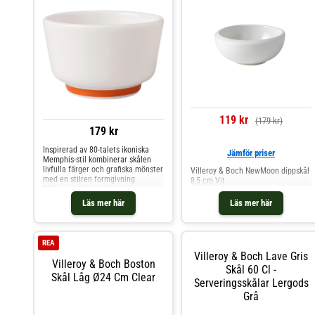
119 kr
(179 kr)
179 kr
Inspirerad av 80-talets ikoniska
Jämför priser
Memphis-stil kombinerar skålen
livfulla färger och grafiska mönster
Villeroy & Boch NewMoon dippskål
med en stilren formgivning.
8,5 cm Vit
Tillverkad i högkvalitativt
premiumporslin som är både tåligt
Läs mer här
Läs mer här
och elegant, passar skålen perfekt
till dippsåser, smårätter eller
tillbehör. Den kompakta storleken
gör den idealisk för sociala
REA
måltider där varje detalj får tala
Villeroy & Boch Lave Gris
sitt eget formspråk.Om dippskålen
Villeroy & Boch Boston
från Villeroy & Boch- Liten skål i
Skål 60 Cl -
Skål Låg Ø24 Cm Clear
tåligt premiumporslin.- Perfekt för
Serveringsskålar Lergods
dippsåser, snacks eller små
Grå
serveringar.- Geometrisk och
färgstark design i äkta Memphis-