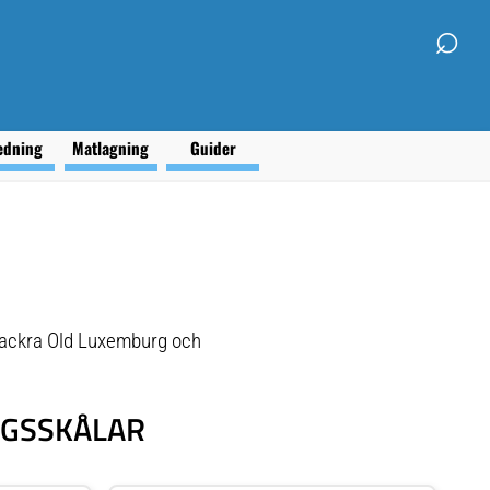
⌕
edning
Matlagning
Guider
s vackra Old Luxemburg och
NGSSKÅLAR