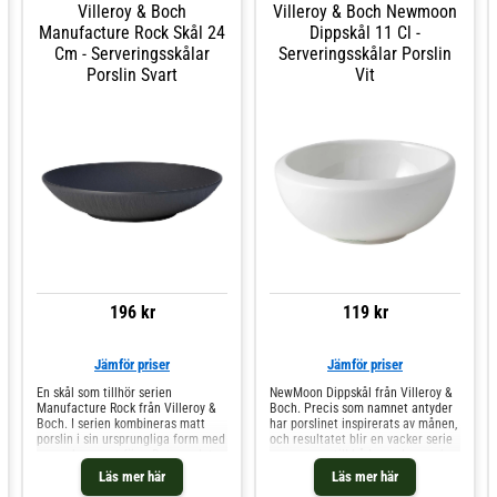
Villeroy & Boch
Villeroy & Boch Newmoon
Manufacture Rock Skål 24
Dippskål 11 Cl -
Cm - Serveringsskålar
Serveringsskålar Porslin
Porslin Svart
Vit
196 kr
119 kr
Jämför priser
Jämför priser
En skål som tillhör serien
NewMoon Dippskål från Villeroy &
Manufacture Rock från Villeroy &
Boch. Precis som namnet antyder
Boch. I serien kombineras matt
har porslinet inspirerats av månen,
porslin i sin ursprungliga form med
och resultatet blir en vacker serie
en vacker, svart färg. Det ger det
som passar till både vardags och
dukade bordet en genuin look som
speciella tillfällen.Egenskaper: Tål
Läs mer här
Läs mer här
sticker ut ur mängden, och passar
diskmaskin Tål mikrovågsugn