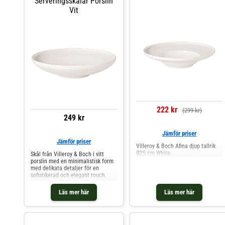
Serveringsskålar Porslin
Vit
222 kr
(299 kr)
249 kr
Jämför priser
Jämför priser
Villeroy & Boch Afina djup tallrik
Ø25 cm White
Skål från Villeroy & Boch i vitt
porslin med en minimalistisk form
med delikata detaljer för en
sofistikerad och elegant touch.
Den har en vacker relief med en
inspiration från solen för att
Läs mer här
Läs mer här
addera en extra dimension till
designen. Mixa och matcha med
andra delar ur serien för att skapa
en vacker kombination. Om skålen
från Villeroy & Boch- Från serien