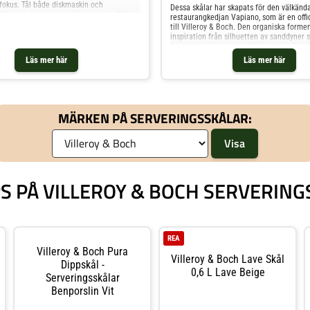
fokus. Tål både diskmaskin och
Dessa skålar har skapats för den välkänd
 Shoppa Serveringsskålar och mer Skålar
restaurangkedjan Vapiano, som är en offic
sfat hos Royal Design.
till Villeroy & Boch. Den organiska formen
inspiration från silhuetten av sanddyner 
formats av ökenvindar. Skålarna är tillver
premiumporslin och tål både diskmaskin 
Läs mer här
Läs mer här
mikrovågsugn – perfekt för dagligt använ
ingår det: 2 Soppskålar, 0,7 L 2 Pastaskåla
Salladsskålar: 0,75 L Shoppa Serveringss
Skålar & Uppläggningsfat hos Royal Desig
MÄRKEN PÅ SERVERINGSSKÅLAR:
PS PÅ VILLEROY & BOCH SERVERIN
REA
Villeroy & Boch Pura
Villeroy & Boch Lave Skål
Dippskål -
0,6 L Lave Beige
Serveringsskålar
Benporslin Vit