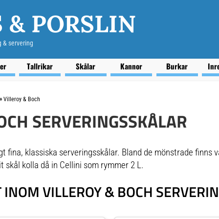
 & PORSLIN
g & servering
ser
Tallrikar
Skålar
Kannor
Burkar
Inr
»
Villeroy & Boch
BOCH SERVERINGSSKÅLAR
igt fina, klassiska serveringsskålar. Bland de mönstrade finn
t skål kolla då in Cellini som rymmer 2 L.
 INOM VILLEROY & BOCH SERVERI