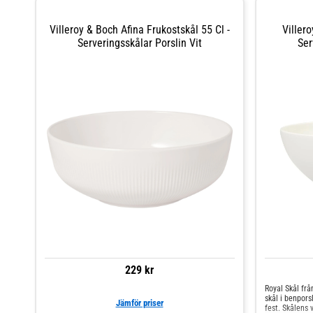
Villeroy & Boch Afina Frukostskål 55 Cl -
Viller
Serveringsskålar Porslin Vit
Ser
229 kr
Royal Skål frå
skål i benporsl
Jämför priser
fest. Skålens v