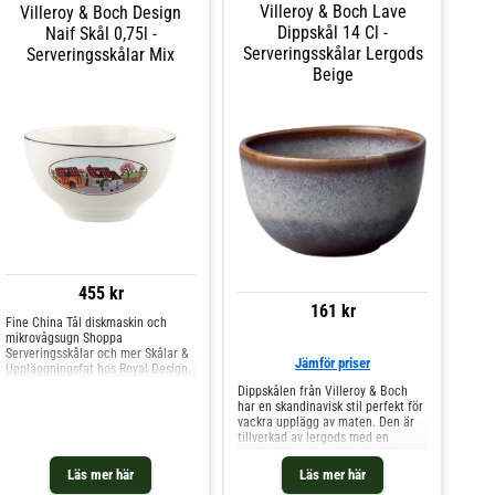
Villeroy & Boch Lave
Villeroy & Boch Design
för ett unikt uttryck.- Gjord av
lergods.- Skandinavisk stil.
Dippskål 14 Cl -
Naif Skål 0,75l -
Skötselråd för skålen- Tål
Serveringsskålar Lergods
Serveringsskålar Mix
mikrovågsugn.- Tål diskmaskin.
Beige
Shoppa Serveringsskålar och mer
Skålar & Uppläggningsfat hos Royal
Design.
455 kr
161 kr
Fine China Tål diskmaskin och
mikrovågsugn Shoppa
Serveringsskålar och mer Skålar &
Jämför priser
Uppläggningsfat hos Royal Design.
Dippskålen från Villeroy & Boch
har en skandinavisk stil perfekt för
vackra upplägg av maten. Den är
tillverkad av lergods med en
speciell glasering för ett unikt
uttryck. Dippskålen har en liten
Läs mer här
Läs mer här
storlek perfekt för servering av