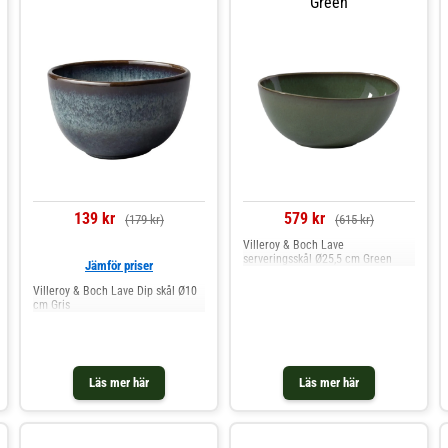
Green
139 kr
579 kr
(179 kr)
(615 kr)
Villeroy & Boch Lave
serveringsskål Ø25,5 cm Green
Jämför priser
Villeroy & Boch Lave Dip skål Ø10
cm Gris
Läs mer här
Läs mer här