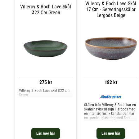
Villeroy & Boch Lave Skål
Afina.- Sofistikerad design.-
Villeroy & Boch Lave Skål
Minimalistisk form.- Delikata
17 Cm - Serveringsskålar
Ø22 Cm Green
detaljer.- Tillverkad av porslin.
Lergods Beige
Skötselråd för skålen- Tål
diskmaskin.- Tål mikrovågsugn.
Shoppa Serveringsskålar och mer
Skålar & Uppläggningsfat hos Royal
Design.
275 kr
182 kr
Villeroy & Boch Lave skål Ø22 cm
Green
Jämför priser
Skålen från Villeroy & Boch har en
skandinavisk design i lergods med
en intensiv, rustik känsla. Den har
en speciell glasering med flera
nyanser för att göra varje produkt
unik. Den har ett mångsidigt
utseende perfekt både till vardags
Läs mer här
Läs mer här
och finare tillfällen. Variationer i