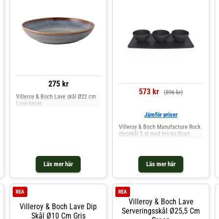
små tillbehör.- Ljus, modern design
som är enkel att mixa och matcha i
olika dukningar.- Ingår i Pura-serien
från Villeroy & Boch för en
enhetlig och flexibel servis. Shoppa
Serveringsskålar och mer Skålar &
Uppläggningsfat hos Royal Design.
275 kr
573 kr
(896 kr)
Villeroy & Boch Lave skål Ø22 cm
Lave beige
Jämför priser
Villeroy & Boch Manufacture Rock
dippskål 3 st med bricka Svart
Läs mer här
Läs mer här
REA
REA
Villeroy & Boch Lave
Villeroy & Boch Lave Dip
Serveringsskål Ø25,5 Cm
Skål Ø10 Cm Gris