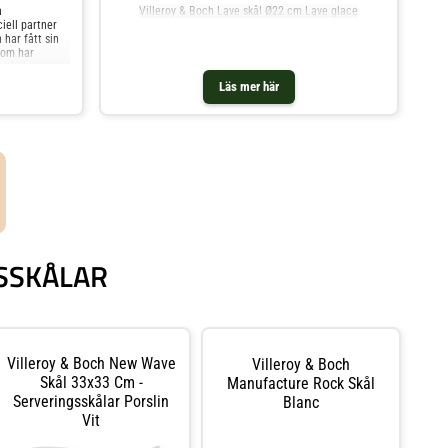
a
Villeroy & Boch Lave skål Ø22 cm Lave glace
iell partner
 har fått sin
som har
kade i
och
Läs mer här
dande. I setet
r: 0,8 L 2
kålar och mer
n.
GSSKÅLAR
Villeroy & Boch New Wave
Villeroy & Boch
Skål 33x33 Cm -
Manufacture Rock Skål
Serveringsskålar Porslin
Blanc
Vit