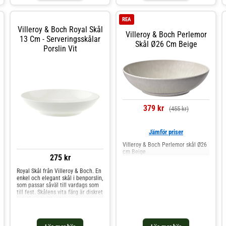
perfekt till varje tillfälle. Eftersom
Tillverkad av premiumporslin
porslinet tål både diskmaskin och
Shoppa Serveringsskålar och mer
mikrovågsugn kan det med fördel
Skålar & Uppläggningsfat hos Royal
REA
användas dagligen. Shoppa
Design.
Villeroy & Boch Royal Skål
Serveringsskålar och mer Skålar &
Villeroy & Boch Perlemor
Uppläggningsfat hos Royal Design.
13 Cm - Serveringsskålar
Skål Ø26 Cm Beige
Porslin Vit
379 kr
(455 kr)
Jämför priser
Villeroy & Boch Perlemor skål Ø26
cm Beige
275 kr
Royal Skål från Villeroy & Boch. En
enkel och elegant skål i benporslin,
som passar såväl till vardags som
till fest. Skålens vita färg är diskret
och låter istället formen vara i
fokus. Tål både diskmaskin och
mikrovågsugn. Shoppa
Serveringsskålar och mer Skålar &