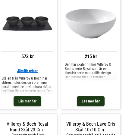
573 kr
215 kr
Den här skålen tillhör Villeroy &
Bochs serie Royal, som är en
Jämför priser
klassisk serie med tidlös design.
Den passar till alla tillfällen,
Skålen från Villeroy & Boch har
eftersom den är praktisk och
stilren, tidlös design i premium
samtidigt stilren. Är tillverkad av
porslin med tre användbara skålar
det hållbara materialet benporslin,
perfekta för att servera tapas. Den
som tål både diskmaskin och
har högkvalitativt material för
mikrovågsugn. Shoppa
vardaglig användning. Mixa och
Läs mer här
Läs mer här
Serveringsskålar och mer Skålar &
matcha med andra delar ur serien
Uppläggningsfat hos Royal Design.
för att skapa en vacker
kombination. Välj mellan olika
färger. Tål diskmaskin. Om skålen
från Villeroy & Boch- Gjord av
Villeroy & Boch Royal
Villeroy & Boch Lave Gris
premium porslin.- Från serien
Manufacture Rock.- Finns även
Rund Skål 23 Cm -
Skål 10x10 Cm -
som pastatallrik.- Mixa och matcha