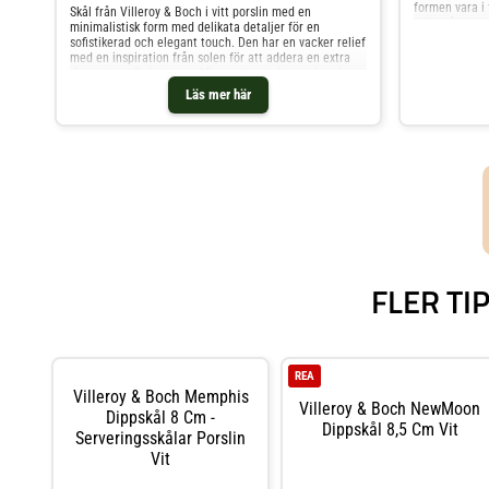
formen vara i 
Skål från Villeroy & Boch i vitt porslin med en
mikrovågsugn.
minimalistisk form med delikata detaljer för en
& Uppläggning
sofistikerad och elegant touch. Den har en vacker relief
med en inspiration från solen för att addera en extra
dimension till designen. Mixa och matcha med andra
delar ur serien för att skapa en vacker kombination. Om
Läs mer här
skålen från Villeroy & Boch- Från serien Afina.-
Sofistikerad design.- Minimalistisk form.- Delikata
detaljer.- Tillverkad av porslin.- Perfekt för att servera
sallad eller som en fruktskål. Skötselråd för skålen- Tål
diskmaskin.- Tål mikrovågsugn. Shoppa Serveringsskålar
och mer Skålar & Uppläggningsfat hos Royal Design.
FLER TI
REA
Villeroy & Boch Memphis
Villeroy & Boch NewMoon
Dippskål 8 Cm -
Dippskål 8,5 Cm Vit
Serveringsskålar Porslin
Vit