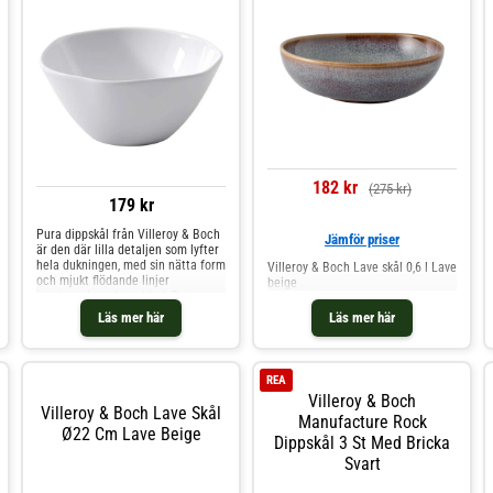
182 kr
(275 kr)
179 kr
Pura dippskål från Villeroy & Boch
Jämför priser
är den där lilla detaljen som lyfter
hela dukningen, med sin nätta form
Villeroy & Boch Lave skål 0,6 l Lave
och mjukt flödande linjer
beige
inspirerade av lotusblad. Det rena
vita benporslinet ger ett modernt,
Läs mer här
Läs mer här
avskalat uttryck som låter
dippsåser, smårätter och tillbehör
ta plats utan att störa helheten. En
diskret följeslagare som gör plock,
REA
förrätter och snacks mer
Villeroy & Boch
genomtänkta vid varje tillfälle.Om
Villeroy & Boch Lave Skål
dippskålen från Villeroy & Boch-
Manufacture Rock
Ø22 Cm Lave Beige
Liten dippskål i vitt benporslin.-
Dippskål 3 St Med Bricka
Kompakt form som adderar en
Svart
diskret, stilren detalj på bordet.-
Passar till dipper, såser, snacks och