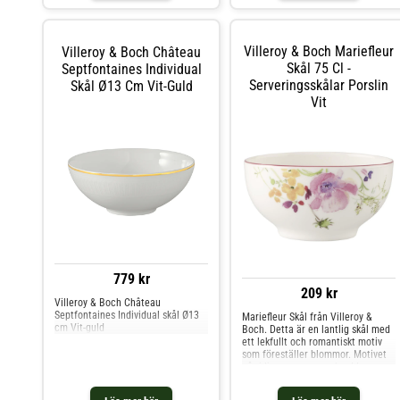
utseendet kan förekomma. Om
skålen från Villeroy & Boch - Från
kollektionen Lave.- Tillverkad av
lergods.- Skandinavisk design.- Unik
Villeroy & Boch Mariefleur
Villeroy & Boch Château
glasering.- Skålen kommer i 2 olika
färger.- Är fin tillsammans med
Skål 75 Cl -
Septfontaines Individual
andra produkter från samma
Serveringsskålar Porslin
Skål Ø13 Cm Vit-Guld
kollektion. Skötselråd för skålen -
Vit
Tål diskmaskin.- Denna produkt tål
mikrovågsugn. Shoppa
Serveringsskålar och mer Skålar &
Uppläggningsfat hos Royal Design.
779 kr
209 kr
Villeroy & Boch Château
Septfontaines Individual skål Ø13
Mariefleur Skål från Villeroy &
cm Vit-guld
Boch. Detta är en lantlig skål med
ett lekfullt och romantiskt motiv
som föreställer blommor. Motivet
går i ljusa nyanser och adderar en
härlig färgklick till dukningen.
Skålen är tillverkad av