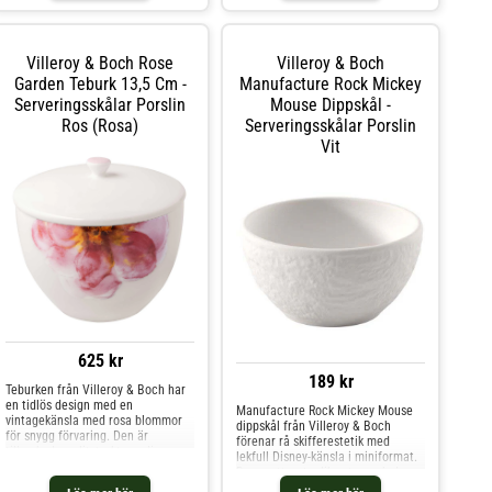
olika tilltugg. Kombinera med
andra delar i serien och skapa din
personliga stil. Om dippskålen från
Villeroy & Boch- Dippskålen finns i
Villeroy & Boch Rose
Villeroy & Boch
olika färger.- Från serien Lave.-
Garden Teburk 13,5 Cm -
Speciell glasering för ett unikt
Manufacture Rock Mickey
uttryck.- Gjord av lergods.-
Serveringsskålar Porslin
Mouse Dippskål -
Skandinavisk stil. Skötselråd för
Ros (Rosa)
Serveringsskålar Porslin
dippskålen- Tål mikrovågsugn.- Tål
diskmaskin. Shoppa
Vit
Serveringsskålar och mer Skålar &
Uppläggningsfat hos Royal Design.
625 kr
189 kr
Teburken från Villeroy & Boch har
en tidlös design med en
Manufacture Rock Mickey Mouse
vintagekänsla med rosa blommor
dippskål från Villeroy & Boch
för snygg förvaring. Den är
förenar rå skifferestetik med
tillverkad av slitstarkt porslin
lekfull Disney-känsla i miniformat.
perfekt både för vardags- och
Den matta, stenlika ytan och de
festtillfällen. Mixa och matcha
skissartade Mickey Mouse-