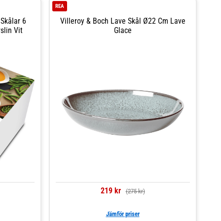
REA
 Skålar 6
Villeroy & Boch Lave Skål Ø22 Cm Lave
slin Vit
Glace
219 kr
(275 kr)
Jämför priser