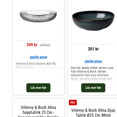
anda.- Håller sin glans och finish
även vid frekvent användning.-
Skapa en lekfull dukning genom att
mixa med andra delar i serien.
Shoppa Serveringsskålar och mer
Skålar & Uppläggningsfat hos Royal
Design.
349 kr
(479 kr)
201 kr
Jämför priser
Jämför priser
Villeroy & Boch Boston skål låg
Ø24 cm Clear
Den här skålen tillhör serien Lave
från Villeroy & Boch. Serien
imponerar med sina intensiva
färger, skandinaviska design och
organiska former. Skålen är
tillverkad i lergods, som sedan har
Läs mer här
Läs mer här
glaserats för hand. Passar såväl till
frukostflingorna som kvällsgodiset.
Shoppa Serveringsskålar och mer
Skålar & Uppläggningsfat hos Royal
REA
Design.
Villeroy & Boch Afina
Villeroy & Boch Afina Djup
Sopptallrik 25 Cm -
Tallrik Ø25 Cm White