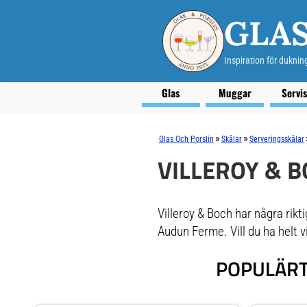
GLAS
Inspiration för duknin
Glas
Muggar
Servi
»
»
Glas Och Porslin
Skålar
Serveringsskålar
VILLEROY & 
Villeroy & Boch har några rikt
Audun Ferme. Vill du ha helt vi
POPULÄRT