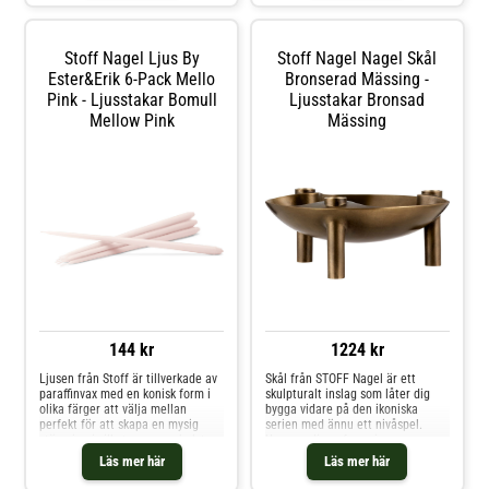
den högkvalitativa designen.- Vas
rustika, exklusiva utseendet.-
i zinklegering.- Kombinera vasen
Ljuset finns i olika färger.- Undvik
med ljushållare från STOFF.
att placera i direkt solljus.-
Stoff Nagel Ljus By
Stoff Nagel Nagel Skål
Shoppa Tillbehör ljusstakar &
Tillverkat i Tyskland.- Säljs i 12-
ljuslyktor och mer Ljusstakar &
Ester&Erik 6-Pack Mello
pack. Shoppa Ljus och mer
Bronserad Mässing -
Ljuslyktor hos Royal Design.
Ljusstakar & Ljuslyktor hos Royal
Pink - Ljusstakar Bomull
Ljusstakar Bronsad
Design.
Mellow Pink
Mässing
144 kr
1224 kr
Ljusen från Stoff är tillverkade av
Skål från STOFF Nagel är ett
paraffinvax med en konisk form i
skulpturalt inslag som låter dig
olika färger att välja mellan
bygga vidare på den ikoniska
perfekt för att skapa en mysig
serien med ännu ett nivåspel.
stämning i vilket rum som helst.
Ursprungligen formgiven som
Välj ut en favoritfärg eller
askkopp på 1960-talet har den nu
Läs mer här
Läs mer här
kombinera flera och skapa en unik
fått nytt liv som dekorativ skål, där
färgkombination. Om ljusen från
du kan skapa små stilleben med