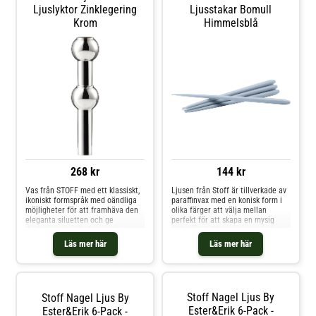
rekommenderar att du placerar
Ljuslyktor hos Royal Design.
Ljuslyktor Zinklegering
Ljusstakar Bomull
högst 25 och minst 5 ljusstakar på
Krom
Himmelsblå
vägghängaren när du skapar din
väggskulptur för att få den bästa
visuella basen. Shoppa Ljusstakar
och mer Ljusstakar & Ljuslyktor
hos Royal Design.
268 kr
144 kr
Vas från STOFF med ett klassiskt,
Ljusen från Stoff är tillverkade av
ikoniskt formspråk med oändliga
paraffinvax med en konisk form i
möjligheter för att framhäva den
olika färger att välja mellan
eleganta siluetten och ge
perfekt för att skapa en mysig
designen ett välbalanserat
stämning i vilket rum som helst.
uttryck. Kombinera vasen med
Välj ut en favoritfärg eller
Läs mer här
Läs mer här
ljushållare från STOFF.Om vasen
kombinera flera och skapa en unik
från STOFF- Nagel uppskattas för
färgkombination. Om ljusen från
den högkvalitativa designen.- Vas
Stoff- 6 ljus.- Brinntid: 4 timmar.-
i zinklegering.- Kombinera vasen
Gjorda av paraffinvax.- Kombinera
med ljushållare från STOFF.
ljusen med Nagel ljusstake från
Stoff Nagel Ljus By
Stoff Nagel Ljus By
Shoppa Tillbehör ljusstakar &
Stoff.- Ljusen kommer i olika
ljuslyktor och mer Ljusstakar &
färger. Ljusets mått:- Bredd: 13
Ester&Erik 6-Pack -
Ester&Erik 6-Pack -