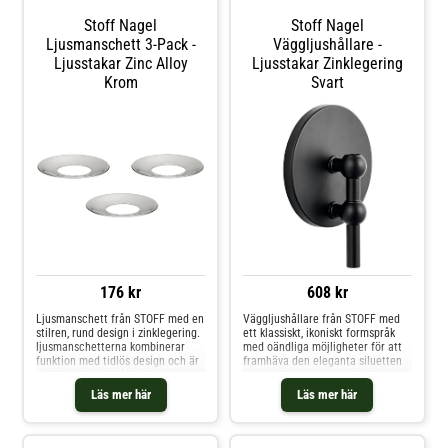
ljusen med Nagel ljusstake från
Stoff Nagel
Stoff Nagel
Stoff.- Ljusen kommer i olika
Ljusmanschett 3-Pack -
färger. Ljusets mått:- Bredd: 13
Väggljushållare -
mm.- Höjd: 290 mm. Skötselråd för
Ljusstakar Zinc Alloy
Ljusstakar Zinklegering
ljusen- Håll alltid ljuset under
Krom
Svart
uppsikt. Shoppa Ljusstakar och
mer Ljusstakar & Ljuslyktor hos
Royal Design.
176 kr
608 kr
Ljusmanschett från STOFF med en
Väggljushållare från STOFF med
stilren, rund design i zinklegering.
ett klassiskt, ikoniskt formspråk
ljusmanschetterna kombinerar
med oändliga möjligheter för att
funktion med tidlös design och är
framhäva den eleganta siluetten
perfekta för att hålla dina
och ge designen ett välbalanserat
ljusstakar rena och fria från
uttryck.Kombinera
Läs mer här
Läs mer här
stearin.Om ljusmanschetten från
väggljushållaren med ljushållare
STOFF- Gjord av zinklegering.-
från STOFF.Om väggljushållaren
Ljusmanschetten finns i olika
från STOFF- uppskattas för den
färger.- Diameter: 285 mm.
högkvalitativa designen.-