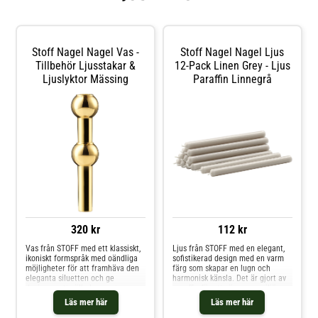
Stoff Nagel Nagel Vas -
Stoff Nagel Nagel Ljus
Tillbehör Ljusstakar &
12-Pack Linen Grey - Ljus
Ljuslyktor Mässing
Paraffin Linnegrå
320 kr
112 kr
Vas från STOFF med ett klassiskt,
Ljus från STOFF med en elegant,
ikoniskt formspråk med oändliga
sofistikerad design med en varm
möjligheter för att framhäva den
färg som skapar en lugn och
eleganta siluetten och ge
harmonisk känsla. Det är gjort av
designen ett välbalanserat
paraffin för att värna om miljön
uttryck. Kombinera vasen med
med en veke i bomull.Tillverkat i
Läs mer här
Läs mer här
ljushållare från STOFF.Om vasen
Tyskland.Om ljuset från STOFF-
från STOFF- Nagel uppskattas för
Stoff Nagel uppskattas för det