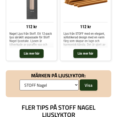
112 kr
112 kr
Nagel Ljus från Stoff. Ett 12-pack
Ljus från STOFF med en elegant,
ljus särskilt anpassade för Stoff
sofistikerad design med en varm
Nagel ljusstake. Ljusen är
färg som skapar en lugn och
tillverkade av paraffin vax och
harmonisk känsla. Det är gjort av
färgade rakt igenom för högre
paraffin för att värna om miljön
kvalitet och ett mer rustikt
med en veke i bomull.Tillverkat i
Läs mer här
Läs mer här
utseende. Shoppa Ljus och mer
Tyskland.Om ljuset från STOFF-
Ljusstakar & Ljuslyktor hos Royal
Stoff Nagel uppskattas för det
Design.
rustika, exklusiva utseendet.-
Ljuset finns i olika färger.- Undvik
att placera i direkt solljus.-
MÄRKEN PÅ LJUSLYKTOR:
Tillverkat i Tyskland.- Säljs i 12-
pack. Shoppa Ljus och mer
Ljusstakar & Ljuslyktor hos Royal
Design.
FLER TIPS PÅ STOFF NAGEL
LJUSLYKTOR