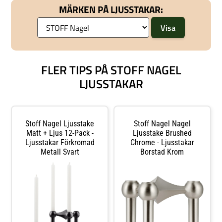
MÄRKEN PÅ LJUSSTAKAR:
av Werner Stoff.- Tysk design som
Stoff - Tysk design som aldrig går
aldrig går ur tiden.- Från serien
ur tiden.- Ljusstaken finns i olika
Nagel.- Set med tre ljusstakar.-
färger.- Formgivning av Werner
Passar med 13 mm ljus.-
Stoff.- Tillverkad i Kina.- Från
Ljusstaken finns i olika färger.-
serien Nagel.- Passar med 13 mm
Tillverkad i Kina.- - Ljusstakens
ljus. Ljusstakens mått: - Höjd: 69
mått:- Höjd: 69 mm.- Diameter:
mm.- Diameter: 102 mm. Shoppa
102 mm. Shoppa Ljusstakar och
Ljusstakar och mer Ljusstakar &
mer Ljusstakar & Ljuslyktor hos
Ljuslyktor hos Royal Design.
FLER TIPS PÅ STOFF NAGEL
Royal Design.
LJUSSTAKAR
Stoff Nagel Ljusstake
Stoff Nagel Nagel
Matt + Ljus 12-Pack -
Ljusstake Brushed
Ljusstakar Förkromad
Chrome - Ljusstakar
Metall Svart
Borstad Krom