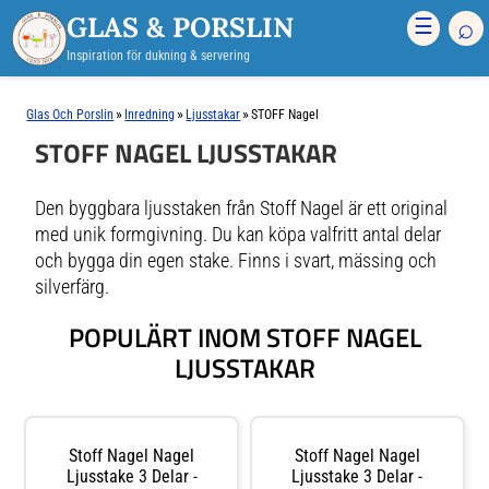
GLAS & PORSLIN
⌕
☰
Inspiration för dukning & servering
»
»
»
Glas Och Porslin
Inredning
Ljusstakar
STOFF Nagel
STOFF NAGEL LJUSSTAKAR
Den byggbara ljusstaken från Stoff Nagel är ett original
med unik formgivning. Du kan köpa valfritt antal delar
och bygga din egen stake. Finns i svart, mässing och
silverfärg.
POPULÄRT INOM STOFF NAGEL
LJUSSTAKAR
Stoff Nagel Nagel
Stoff Nagel Nagel
Ljusstake 3 Delar -
Ljusstake 3 Delar -