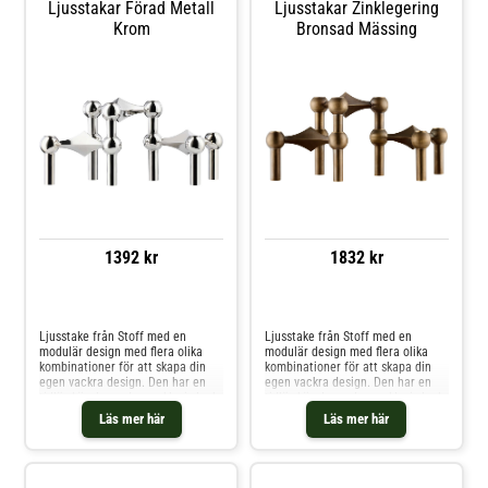
Ljusstakar Förad Metall
Ljusstakar Zinklegering
Krom
Bronsad Mässing
1392 kr
1832 kr
Jämför priser
Jämför priser
Ljusstake från Stoff med en
Ljusstake från Stoff med en
modulär design med flera olika
modulär design med flera olika
kombinationer för att skapa din
kombinationer för att skapa din
egen vackra design. Den har en
egen vackra design. Den har en
tidlös känsla med en exklusiv look
tidlös känsla med en exklusiv look
för en sofistikerad och elegant
för en sofistikerad och elegant
Läs mer här
Läs mer här
touch perfekt för alla hem. Ett
touch perfekt för alla hem. Ett
måste för den designintresserade.
måste för den designintresserade.
Formgivning av Werner Stoff.
Formgivning av Werner Stoff.
Originaldesign från år 1965.Om
Originaldesign från år 1965.Om