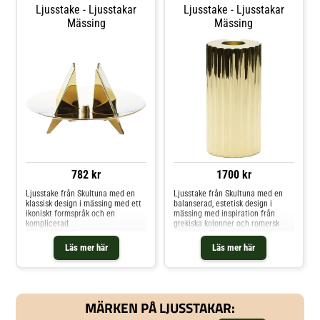
Ljusstake - Ljusstakar
Ljusstake - Ljusstakar
Mässing
Mässing
782 kr
1700 kr
Ljusstake från Skultuna med en
Ljusstake från Skultuna med en
klassisk design i mässing med ett
balanserad, estetisk design i
ikoniskt formspråk och en
mässing med inspiration från
komplicerad
grekiska kolonner och romersk
konstruktion.Formgivning av
arkitektur.Formgivning av Peder
Pierre Forssells.Om ljusstaken
Lamm.Om ljusstaken från
Läs mer här
Läs mer här
från Skultuna- Formgiven under
Skultuna- En balanserad, estetisk
1950-talet.- Konstruktion med
skönhet.- Formgivning av Peder
många delar som alla hålls ihop
Lamm. Shoppa Ljusstakar och mer
med en enda centralskruv
Ljusstakar & Ljuslyktor hos Royal
undertill.- Återskapad klassiker i
Design.
MÄRKEN PÅ LJUSSTAKAR:
mässing.- Formgivning av Pierre
Forssells. Shoppa Ljusstakar och