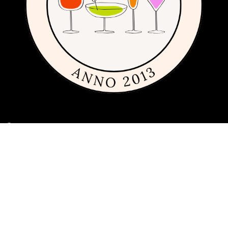
Om sajten
Den här sajten är fylld med tips och idéer för alla som gillar billiga,
dyra och framförallt fint glas och porslin. Vi har sedan 2013
publicerat guider, inspiration och tips med produkter från
många
olika varumärken
inom inredning, servering och matlagning.
Har du förslag och idéer får du gärna kontakta oss på
hej[ätt]glasochporslin.se