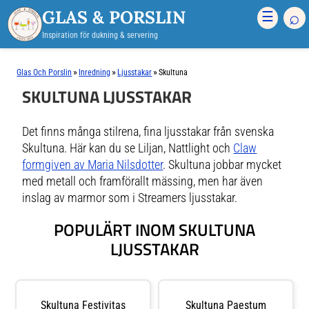
GLAS & PORSLIN
⌕
☰
Inspiration för dukning & servering
»
»
»
Glas Och Porslin
Inredning
Ljusstakar
Skultuna
SKULTUNA LJUSSTAKAR
Det finns många stilrena, fina ljusstakar från svenska
Skultuna. Här kan du se Liljan, Nattlight och
Claw
formgiven av Maria Nilsdotter
. Skultuna jobbar mycket
med metall och framförallt mässing, men har även
inslag av marmor som i Streamers ljusstakar.
POPULÄRT INOM SKULTUNA
LJUSSTAKAR
Skultuna Festivitas
Skultuna Paestum