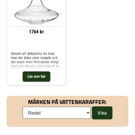
1764 kr
Jämför priser
Genom att dekantera vin visar
man det äldre vinet respekt och
det yngre vinet förtroende enligt
Christian Moueix. Ultra Karaff är
tillverkad i munblåst kristallglas,
vilket gör varje karaff unik. Med
Läs mer här
sin häftiga design är vinkaraffen
är 22,5cm hög och rymmer 123cl
vin. Shoppa Vattenkaraffer &
Vattenkannor och mer Vatten
Kaffe & Te hos Royal Design.
MÄRKEN PÅ VATTENKARAFFER: