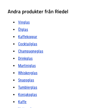
Andra produkter från Riedel
Vinglas
Ölglas
Kaffekoppar
Cocktailglas
Champagneglas
Drinkglas
Martiniglas
Whiskeyglas
Snapsglas
Tumblerglas
Konjaksglas
Kaffe