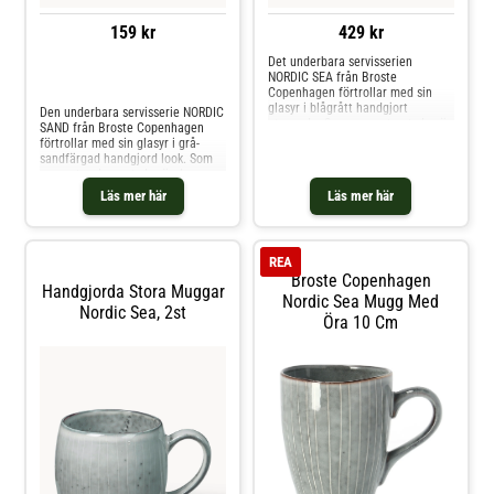
159 kr
429 kr
Det underbara servisserien
NORDIC SEA från Broste
Jämför priser
Copenhagen förtrollar med sin
glasyr i blågrått handgjort
Den underbara servisserie NORDIC
utseende. Som namnet antyder, är
SAND från Broste Copenhagen
den handapplicerade glasyren
förtrollar med sin glasyr i grå-
inspirerad av Nordsjöns
sandfärgad handgjord look. Som
färgspektrum.
namnet redan antyder är den
handapplicerade glasyren
Läs mer här
Läs mer här
inspirerad av Skandinaviens mjuka
sandstränder.
REA
Broste Copenhagen
Handgjorda Stora Muggar
Nordic Sea Mugg Med
Nordic Sea, 2st
Öra 10 Cm