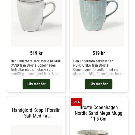
519 kr
519 kr
Den underbara servisserie NORDIC
Den underbara servisserien
SAND från Broste Copenhagen
NORDIC SEA från Broste
förtrollar med sin glasyr i grå-
Copenhagen förtrollar med sin
sandfärgad handgjord look. Som
glasyr i en blågrå handgjord look.
namnet redan antyder är den
Som namnet antyder, är den
handapplicerade glasyren
handapplicerade glasyren
Läs mer här
Läs mer här
inspirerad av Skandinaviens mjuka
inspirerad av färgspektrumet i
sandstränder.
Nordsjön. Tillverkad i Schweiz
REA
Broste Copenhagen
Handgjord Kopp I Porslin
Nordic Sand Mega Mugg
Salt Med Fat
11,5 Cm