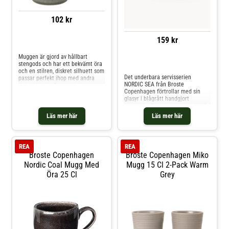
102 kr
159 kr
Jämför priser
Muggen är gjord av hållbart
stengods och har ett bekvämt öra
Jämför priser
och en stilren, diskret silhuett som
Det underbara servisserien
passar perfekt ihop med andra
NORDIC SEA från Broste
delar i Nordic Rain-kollektionen.
Copenhagen förtrollar med sin
Den är perfekt för vardagsbruk
glasyr i blågrått handgjort
eller avslappnade helgmorgnar
utseende. Som namnet antyder, är
och kombinerar stil och funktion
den handapplicerade glasyren
på ett enkelt sätt.Om muggen från
Läs mer här
Läs mer här
inspirerad av Nordsjöns
Broste Copenhagen- 40 cl
färgspektrum.
kapacitet, perfekt för både te och
kaffe.- Minimalistisk skandinavisk
design.- En del av Nordic Rain-
REA
REA
kollektionen.Skötselråd för
Broste Copenhagen
Broste Copenhagen Miko
muggen- Tål diskmaskin. Shoppa
Nordic Coal Mugg Med
Mugg 15 Cl 2-Pack Warm
Kaffekoppar och mer Muggar &
Koppar hos Royal Design.
Öra 25 Cl
Grey