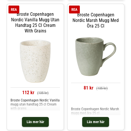
inbjudande estetik på matbordet.
REA
REA
Broste Copenhagen
Broste Copenhagen
Nordic Vanilla Mugg Utan
Nordic Marsh Mugg Med
Handtag 25 Cl Cream
Öra 25 Cl
With Grains
81 kr
(135 kr)
112 kr
(135 kr)
Broste Copenhagen Nordic Vanilla
Jämför priser
mugg utan handtag 25 cl Cream
with grains
Broste Copenhagen Nordic Marsh
mugg med öra 25 cl
Läs mer här
Läs mer här