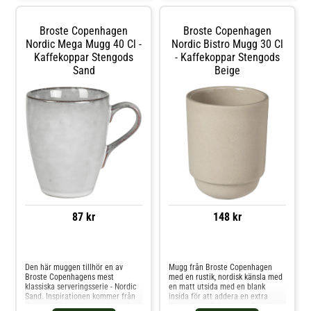
Broste Copenhagen
Broste Copenhagen
Nordic Mega Mugg 40 Cl -
Nordic Bistro Mugg 30 Cl
Kaffekoppar Stengods
- Kaffekoppar Stengods
Sand
Beige
87 kr
148 kr
Jämför priser
Jämför priser
Den här muggen tillhör en av
Mugg från Broste Copenhagen
Broste Copenhagens mest
med en rustik, nordisk känsla med
klassiska serveringsserie - Nordic
en matt utsida med en blank
Sand. Inspirationen kommer från
insida för att addera en extra
den nordiska naturen och sanden
dimension till designen. Den är