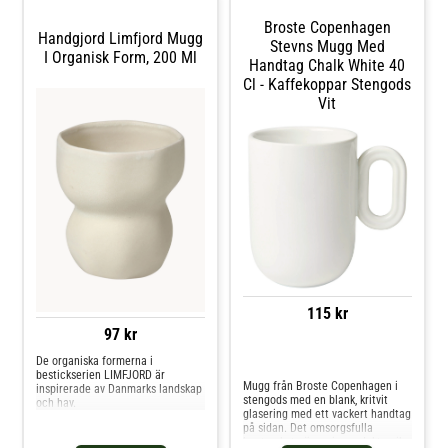
naturinspirerade designen.- Från
serien Nordic Marsh.- Gjord av
Broste Copenhagen
stengods. Shoppa Kaffekoppar
Handgjord Limfjord Mugg
Stevns Mugg Med
och mer Muggar & Koppar hos
I Organisk Form, 200 Ml
Royal Design.
Handtag Chalk White 40
Cl - Kaffekoppar Stengods
Vit
115 kr
97 kr
Jämför priser
De organiska formerna i
bestickserien LIMFJORD är
Mugg från Broste Copenhagen i
inspirerade av Danmarks landskap
stengods med en blank, kritvit
och hav.
glasering med ett vackert handtag
på sidan. Det omsorgsfulla
hantverket gör varje produkt unik