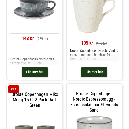
143 kr
(259 kr)
105 kr
(145 kr)
Broste Copenhagen Nordic Vanilla
Jämför priser
mega mugg med handtag 40 cl
Cream with grains
Broste Copenhagen Nordic Sea
tekopp med fat 5,8 cm
Läs mer här
Läs mer här
REA
Broste Copenhagen
Broste Copenhagen Miko
Nordic Espressomugg -
Mugg 15 Cl 2-Pack Dark
Espressokoppar Stengods
Green
Sand