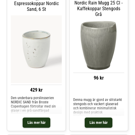
Nordic Rain Mugg 25 Cl -
Espressokoppar Nordic
Kaffekoppar Stengods
Sand, 6 St
Grå
96 kr
429 kr
Jämför priser
Den underbara porslinsserien
Denna mugg är gjord av slitstarkt
NORDIC SAND från Broste
stengods och vackert glaserad
Copenhagen förtrollar med sin
och kombinerar minimalistisk
glasyr i en grå-sandfärgad
design med praktisk
handgjord look. Som namnet
funktionalitet. Den släta, rundade
antyder är den handapplicerade
formen ligger bekvämt i handen
Läs mer här
Läs mer här
glasyren inspirerad av
och kapaciteten på 25 cl gör den
Skandinaviens milda sandstränder.
perfekt för dina varma
Tillverkad i Schweiz
favoritdrycker. De subtila,