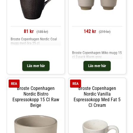
81 kr
142 kr
(135 kr)
(219 kr)
Broste Copenhagen Nordic Coal
mugg med öra 25 cl
Jämför priser
Broste Copenhagen Miko mugg 15
cl 2-pack Warm grey
Läs mer här
Läs mer här
REA
REA
Broste Copenhagen
Broste Copenhagen
Nordic Bistro
Nordic Vanilla
Espressokopp 15 Cl Raw
Espressokopp Med Fat 5
Beige
Cl Cream