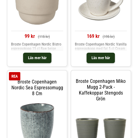
99 kr
169 kr
(115 kr)
(195 kr)
Broste Copenhagen Nordic Bistro
Broste Copenhagen Nordic Vanilla
espressokopp 15 cl Raw beige
espressokopp med fat 5 cl Cream
Läs mer här
Läs mer här
REA
Broste Copenhagen Miko
Broste Copenhagen
Mugg 2-Pack -
Nordic Sea Espressomugg
Kaffekoppar Stengods
8 Cm
Grön