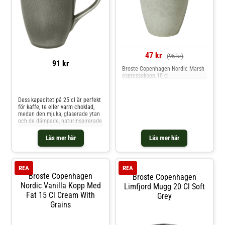
47 kr
(95 kr)
91 kr
Broste Copenhagen Nordic Marsh
espressokopp 10 cl
Jämför priser
Dess kapacitet på 25 cl är perfekt
för kaffe, te eller varm choklad,
medan den mjuka, glaserade ytan
och de dämpade, naturinspirerade
tonerna ger den en modern, lugn
estetik. Muggen är gjord av
Läs mer här
Läs mer här
hållbart stengods och har ett
bekvämt öra och en minimalistisk
silhuett som passar perfekt in i
moderna kök. Koppen är en del av
REA
REA
Nordic Rain-serien och
Broste Copenhagen
Broste Copenhagen
kombineras sömlöst med övriga
delar ur kollektionen.Om muggen
Nordic Vanilla Kopp Med
Limfjord Mugg 20 Cl Soft
från Broste Copenhagen-
Fat 15 Cl Cream With
Grey
Minimalistisk, modern
Grains
skandinavisk design.- En del av
Nordic Rain-kollektionen.-
Tillverkad av stengods med en slät