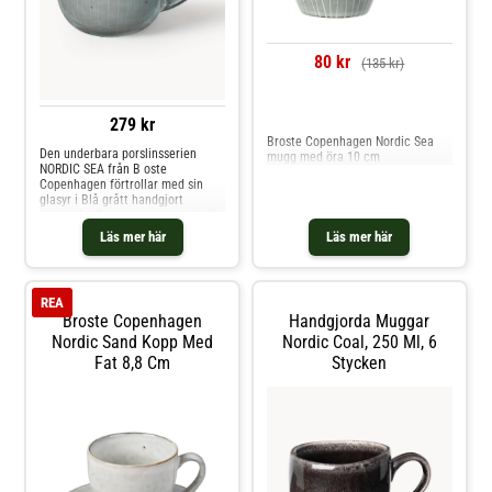
80 kr
(135 kr)
Jämför priser
279 kr
Broste Copenhagen Nordic Sea
Den underbara porslinsserien
mugg med öra 10 cm
NORDIC SEA från B oste
Copenhagen förtrollar med sin
glasyr i Blå grått handgjort
utseende. Som namnet antyder är
den handapplicerade glasyren
Läs mer här
Läs mer här
inspirerad av Nordsjöns
färgspektrum.
REA
Broste Copenhagen
Handgjorda Muggar
Nordic Sand Kopp Med
Nordic Coal, 250 Ml, 6
Fat 8,8 Cm
Stycken