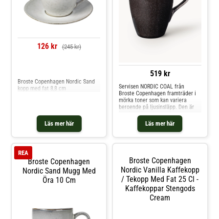
126 kr
(245 kr)
Jämför priser
519 kr
Broste Copenhagen Nordic Sand
Servisen NORDIC COAL från
kopp med fat 8,8 cm
Broste Copenhagen framträder i
mörka toner som kan variera
beroende på ljusinsläpp. Den är
inspirerad av den vackra,
kraftfulla skandinaviska naturen
Läs mer här
Läs mer här
och alla dess vackra, råa material.
Så passar servisen perfekt in i ett
mysigt hem i nordisk stil.
REA
Broste Copenhagen
Broste Copenhagen
Nordic Vanilla Kaffekopp
Nordic Sand Mugg Med
/ Tekopp Med Fat 25 Cl -
Öra 10 Cm
Kaffekoppar Stengods
Cream