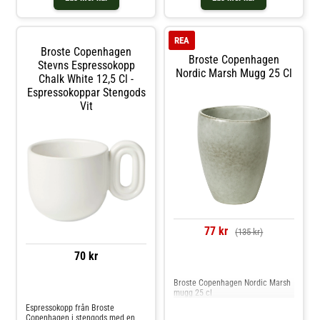
glasyren inspirerad av de mjuka
sandstränderna i Skandinavien.
REA
Broste Copenhagen
Broste Copenhagen
Stevns Espressokopp
Nordic Marsh Mugg 25 Cl
Chalk White 12,5 Cl -
Espressokoppar Stengods
Vit
77 kr
(135 kr)
70 kr
Jämför priser
Broste Copenhagen Nordic Marsh
Jämför priser
mugg 25 cl
Espressokopp från Broste
Copenhagen i stengods med en