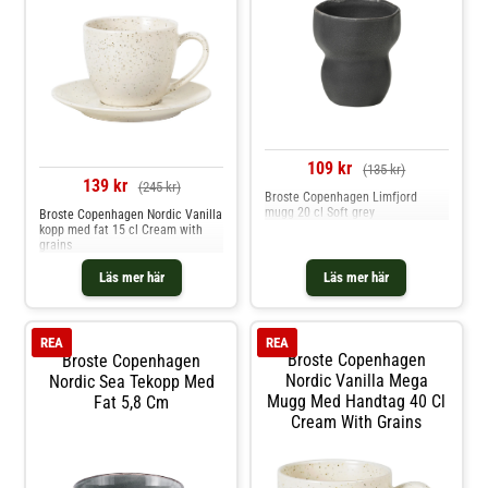
glaserad yta som gör varje
exemplar unik.Skötselråd för
muggen- Tål diskmaskin. Shoppa
Kaffekoppar och mer Muggar &
Koppar hos Royal Design.
109 kr
(135 kr)
139 kr
(245 kr)
Broste Copenhagen Limfjord
mugg 20 cl Soft grey
Broste Copenhagen Nordic Vanilla
kopp med fat 15 cl Cream with
grains
Läs mer här
Läs mer här
REA
REA
Broste Copenhagen
Broste Copenhagen
Nordic Vanilla Mega
Nordic Sea Tekopp Med
Mugg Med Handtag 40 Cl
Fat 5,8 Cm
Cream With Grains