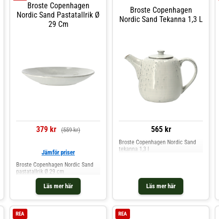
Broste Copenhagen
Broste Copenhagen
Nordic Sand Pastatallrik Ø
Nordic Sand Tekanna 1,3 L
29 Cm
379 kr
565 kr
(559 kr)
Broste Copenhagen Nordic Sand
tekanna 1,3 l
Jämför priser
Broste Copenhagen Nordic Sand
pastatallrik Ø 29 cm
Läs mer här
Läs mer här
REA
REA