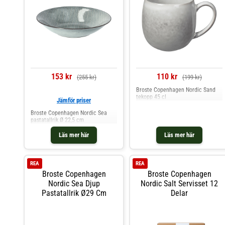
153 kr
110 kr
(255 kr)
(199 kr)
Broste Copenhagen Nordic Sand
tekopp 45 cl
Jämför priser
Broste Copenhagen Nordic Sea
pastatallrik Ø 22,5 cm
Läs mer här
Läs mer här
REA
REA
Broste Copenhagen
Broste Copenhagen
Nordic Sea Djup
Nordic Salt Servisset 12
Pastatallrik Ø29 Cm
Delar