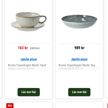
163 kr
989 kr
(259 kr)
Jämför priser
Jämför priser
Broste Copenhagen Nordic Sand
Broste Copenhagen Nordic Sea
tekopp med fat 5,8 cm
salladsskål Ø 34,5 cm
Läs mer här
Läs mer här
REA