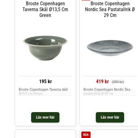
är handgjord förekommer
Broste Copenhagen
Broste Copenhagen
skiftningar i textur och färg, vilket
Taverna Skål Ø13,5 Cm
Nordic Sea Pastatallrik Ø
gör varje tallrik unik. Shoppa
Green
29 Cm
Pastatallrikar och mer Tallrikar hos
Royal Design.
195 kr
419 kr
(559 kr)
Broste Copenhagen Taverna skål
Broste Copenhagen Nordic Sea
Ø13,5 cm Green
pastatallrik Ø 29 cm
Läs mer här
Läs mer här
REA