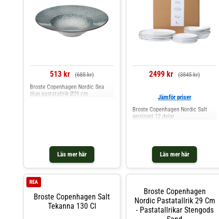
513 kr
2499 kr
(685 kr)
(3845 kr)
Broste Copenhagen Nordic Sea
djup pastatallrik Ø29 cm
Jämför priser
Broste Copenhagen Nordic Salt
servisset 12 delar
Läs mer här
Läs mer här
REA
Broste Copenhagen
Broste Copenhagen Salt
Nordic Pastatallrik 29 Cm
Tekanna 130 Cl
- Pastatallrikar Stengods