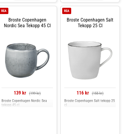
Är tillverkat i munblåst glas.
Shoppa Snapsglas & Avecglas och
mer Glas hos Royal Design.
REA
REA
Broste Copenhagen
Broste Copenhagen Salt
Nordic Sea Tekopp 45 Cl
Tekopp 25 Cl
139 kr
116 kr
(199 kr)
(155 kr)
Broste Copenhagen Nordic Sea
Broste Copenhagen Salt tekopp 25
tekopp 45 cl
cl