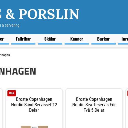
 & PORSLIN
g & servering
ser
Tallrikar
Skålar
Kannor
Burkar
Inr
enhagen
ENHAGEN
REA
Broste Copenhagen
Broste Copenhagen
Nordic Sand Servisset 12
Nordic Sea Teservis För
Delar
Två 5 Delar