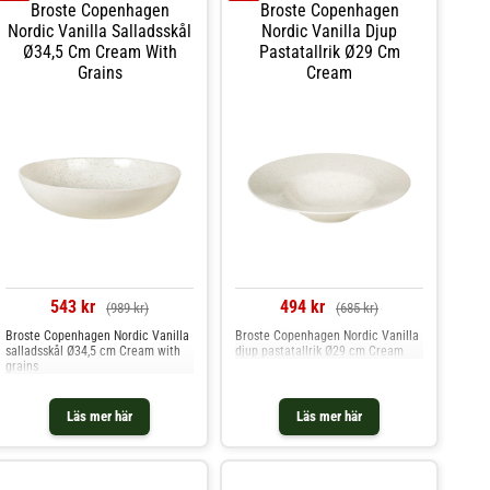
Broste Copenhagen
Broste Copenhagen
tidlös estetik.- Vacker relief längs
Nordic Vanilla Salladsskål
kanten.- Från serien Stevns.-
Nordic Vanilla Djup
Tillverkad av stengods.- Perfekt för
Ø34,5 Cm Cream With
Pastatallrik Ø29 Cm
vackra upplägg av maten.
Grains
Cream
Skötselråd för pastatallriken- Tål
mikrovågsugn.- Tål diskmaskin.
Shoppa Pastatallrikar och mer
Tallrikar hos Royal Design.
543 kr
494 kr
(989 kr)
(685 kr)
Broste Copenhagen Nordic Vanilla
Broste Copenhagen Nordic Vanilla
salladsskål Ø34,5 cm Cream with
djup pastatallrik Ø29 cm Cream
grains
Läs mer här
Läs mer här