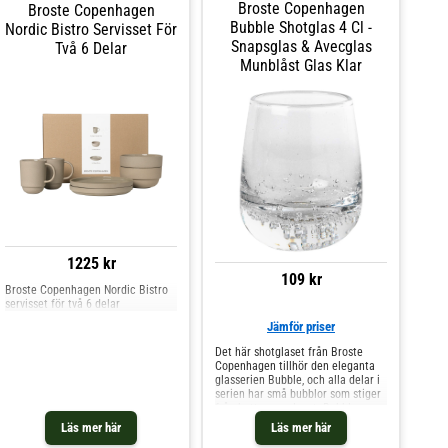
Broste Copenhagen
Broste Copenhagen
Bubble Shotglas 4 Cl -
Nordic Bistro Servisset För
Snapsglas & Avecglas
Två 6 Delar
Munblåst Glas Klar
1225 kr
109 kr
Broste Copenhagen Nordic Bistro
servisset för två 6 delar
Jämför priser
Det här shotglaset från Broste
Copenhagen tillhör den eleganta
glasserien Bubble, och alla delar i
serien har små bubblor som stiger
från botten av glaset. Bubble ger
det dukade bordet både karaktär
Läs mer här
Läs mer här
och personlighet, oavsett tillfälle.