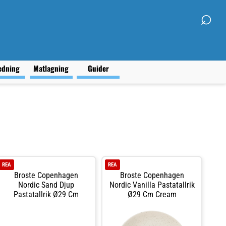
⌕
edning
Matlagning
Guider
REA
REA
Broste Copenhagen
Broste Copenhagen
Nordic Sand Djup
Nordic Vanilla Pastatallrik
Pastatallrik Ø29 Cm
Ø29 Cm Cream