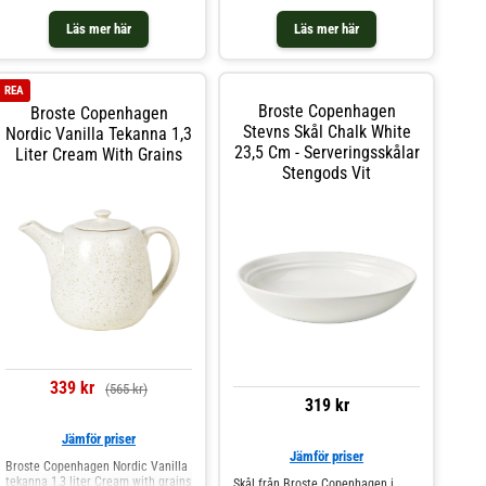
Läs mer här
Läs mer här
REA
Broste Copenhagen
Broste Copenhagen
Stevns Skål Chalk White
Nordic Vanilla Tekanna 1,3
23,5 Cm - Serveringsskålar
Liter Cream With Grains
Stengods Vit
339 kr
(565 kr)
319 kr
Jämför priser
Jämför priser
Broste Copenhagen Nordic Vanilla
tekanna 1,3 liter Cream with grains
Skål från Broste Copenhagen i