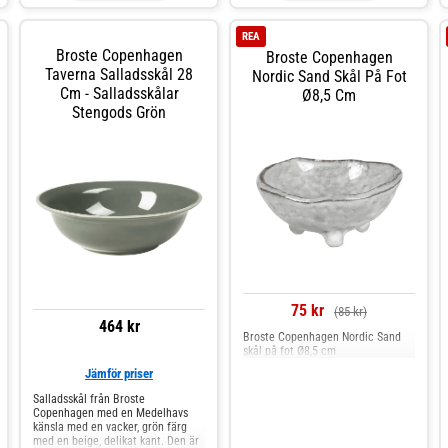
REA
Broste Copenhagen
Broste Copenhagen
Taverna Salladsskål 28
Nordic Sand Skål På Fot
Cm - Salladsskålar
Ø8,5 Cm
Stengods Grön
75 kr
(85 kr)
464 kr
Broste Copenhagen Nordic Sand
skål på fot Ø8,5 cm
Jämför priser
Salladsskål från Broste
Copenhagen med en Medelhavs
känsla med en vacker, grön färg
med en beige, delikat kant. Den är