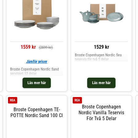
1559 kr
1529 kr
(2599 kr)
Broste Copenhagen Nordic Sea
teservis för två 5 delar
Jämför priser
Broste Copenhagen Nordic Sand
servisset 12 delar
Läs mer här
Läs mer här
REA
REA
Broste Copenhagen
Broste Copenhagen TE-
Nordic Vanilla Teservis
POTTE Nordic Sand 100 Cl
För Två 5 Delar