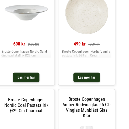
608 kr
499 kr
(685 kr)
(559 kr)
Broste Copenhagen Nordic Sand
Broste Copenhagen Nordic Vanilla
djup pastatallrik Ø29 cm
pastatallrik Ø29 cm Cream
Läs mer här
Läs mer här
Broste Copenhagen
Broste Copenhagen
Amber Rödvinsglas 65 Cl -
Nordic Coal Pastatallrik
Vinglas Munblåst Glas
Ø29 Cm Charcoal
Klar