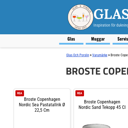
GLAS
Inspiration för duknin
Glas
Muggar
Servi
»
»
Glas Och Porslin
Varumärke
Broste Cop
BROSTE COP
REA
REA
Broste Copenhagen
Broste Copenhagen
Nordic Sea Pastatallrik Ø
Nordic Sand Tekopp 45 Cl
22,5 Cm