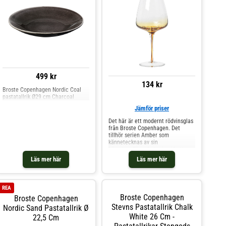
499 kr
134 kr
Broste Copenhagen Nordic Coal
pastatallrik Ø29 cm Charcoal
Jämför priser
Det här är ett modernt rödvinsglas
från Broste Copenhagen. Det
tillhör serien Amber som
kännetecknas av sin
bärnstensfärgade toning i botten.
Toning ger glaset ett elegant djup,
Läs mer här
Läs mer här
och passar perfekt till finare
tillfällen. Eftersom det är
handgjord kan variation
förekomma i både utseende och
REA
form, vilket gör varje glas unikt.
Broste Copenhagen
Broste Copenhagen
Shoppa Vinglas och mer Glas hos
Royal Design.
Stevns Pastatallrik Chalk
Nordic Sand Pastatallrik Ø
White 26 Cm -
22,5 Cm