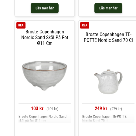
Läs mer här
Läs mer här
REA
REA
Broste Copenhagen
Broste Copenhagen TE-
Nordic Sand Skål På Fot
POTTE Nordic Sand 70 Cl
Ø11 Cm
103 kr
249 kr
(109 kr)
(279 kr)
Broste Copenhagen Nordic Sand
Broste Copenhagen TE-POTTE
skål på fot Ø11 cm
Nordic Sand 70 cl