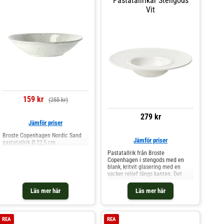
Pastatallrikar Stengods
Vit
159 kr
(255 kr)
279 kr
Jämför priser
Broste Copenhagen Nordic Sand
Jämför priser
pastatallrik Ø 22,5 cm
Pastatallrik från Broste
Copenhagen i stengods med en
blank, kritvit glasering med en
vacker relief längs kanten. Det
omsorgsfulla hantverket gör varje
produkt unik och innebär att små
Läs mer här
Läs mer här
variationer kan förekomma. Är fin
tillsammans med andra produkter
från samma kollektion. Designad
av Julie Bonde. Om pastatallriken
REA
REA
från Broste Copenhagen- Ren,