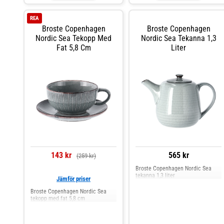
såskanna på bordet får du en rustik
och samtidigt levande dukning.
Eftersom den är handgjord
REA
förekommer skiftningar i textur
Broste Copenhagen
Broste Copenhagen
och färg, vilket gör varje kanna
unik. Shoppa Såssnipor &
Nordic Sea Tekopp Med
Nordic Sea Tekanna 1,3
Såskannor och mer Skålar &
Fat 5,8 Cm
Liter
Uppläggningsfat hos Royal Design.
143 kr
565 kr
(259 kr)
Broste Copenhagen Nordic Sea
tekanna 1,3 liter
Jämför priser
Broste Copenhagen Nordic Sea
tekopp med fat 5,8 cm