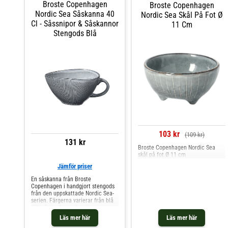
Broste Copenhagen
Broste Copenhagen
Nordic Sea Såskanna 40
Nordic Sea Skål På Fot Ø
Cl - Såssnipor & Såskannor
11 Cm
Stengods Blå
103 kr
(109 kr)
131 kr
Broste Copenhagen Nordic Sea
skål på fot Ø 11 cm
Jämför priser
En såskanna från Broste
Copenhagen i handgjort stengods
från den uppskattade Nordic Sea-
serien. Färgerna varierar från blå
till grått, och speglar den
skandinaviska skärgården med
Läs mer här
Läs mer här
vind, hav och klippor. Med denna