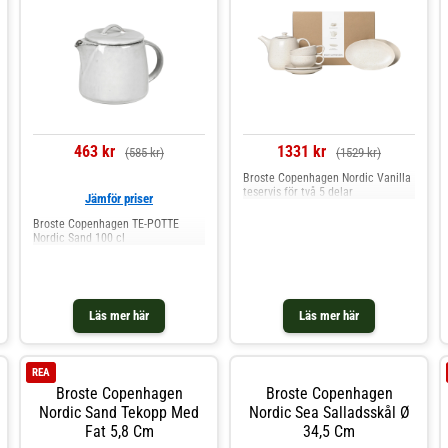
463 kr
1331 kr
(585 kr)
(1529 kr)
Broste Copenhagen Nordic Vanilla
teservis för två 5 delar
Jämför priser
Broste Copenhagen TE-POTTE
Nordic Sand 100 cl
Läs mer här
Läs mer här
REA
Broste Copenhagen
Broste Copenhagen
Nordic Sand Tekopp Med
Nordic Sea Salladsskål Ø
Fat 5,8 Cm
34,5 Cm