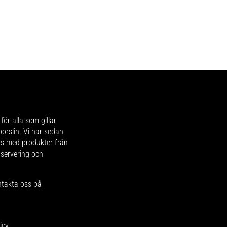
för alla som gillar
 porslin. Vi har sedan
ips med produkter från
 servering och
ntakta oss på
icy
.