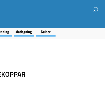
⌕
edning
Matlagning
Guider
EKOPPAR