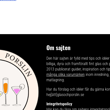
Om sajten
Den här sajten är fylld med tips och idéer 
billiga, dyra och framförallt fint glas och
2013 publicerat guider, inspiration och t
många olika varumärken
inom inredning,
matlagning.
Har du förslag och idéer får du gärna ko
hej[ätt]glasochporslin.se
Integritetspolicy
Här kan du läsa om
sajtens integritetspol