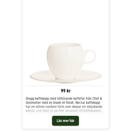
99 kr
Snygg kaffekopp med tillhörande kaffefat från Chef &
Sommelier med en blank vit finish. Nectar kaffekopp
har en stilren rundare form som skapar en inbjudande
känsla, och fatet är perfekt anpassat till kaffekoppen.
Ett set med kopp och fat, som tillsammans med den
matchande skeden från samma serie erbjuder en
Läs mer här
mycket elegant servering av te och kaffe efter maten.
Kollektionen Nectar från Chef & Sommelier skapar en