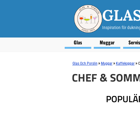
GLAS
Inspiration för duknin
Glas
Muggar
Servi
»
»
»
Glas Och Porslin
Muggar
Kaffekoppar
C
CHEF & SOMM
POPULÄ