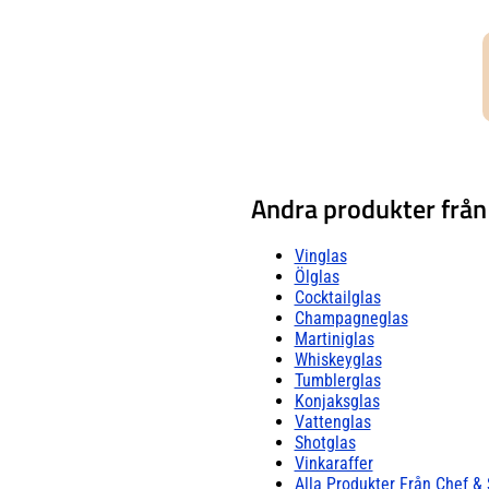
Andra produkter frå
Vinglas
Ölglas
Cocktailglas
Champagneglas
Martiniglas
Whiskeyglas
Tumblerglas
Konjaksglas
Vattenglas
Shotglas
Vinkaraffer
Alla Produkter Från Chef &