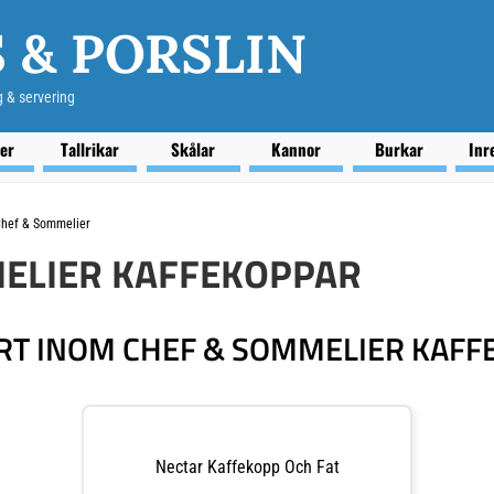
 & PORSLIN
g & servering
ser
Tallrikar
Skålar
Kannor
Burkar
Inr
hef & Sommelier
ELIER KAFFEKOPPAR
RT INOM CHEF & SOMMELIER KAFF
Nectar Kaffekopp Och Fat