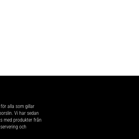
för alla som gillar
 porslin. Vi har sedan
ips med produkter från
 servering och