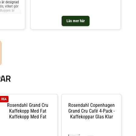
m är designad
s, vilket gör
. Muggen är
ill varma
ekoppar och
Läs mer här
PAR
REA
Rosendahl Grand Cru
Rosendahl Copenhagen
Kaffekopp Med Fat
Grand Cru Café 4-Pack -
Kaffekopp Med Fat
Kaffekoppar Glas Klar