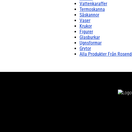
Vattenkaraffer
Termoskanna
Såskannor
Vaser
Krukor
Figurer
Glasburkar
Ugnsformar
Grytor
Alla Produkter Från Rosend