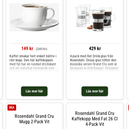
149 kr
429 kr
(249 kr)
Kaffet smakar helt enkelt bättre i
4-pack med Hot Drink-glas från
rätt kopp. Den här kaffekoppen
Rosendahl. Dessa glas tillhör den
med fat har en rundad drickskant
klassiska serien Grand Cru som är
och ett naturligt formspråk som
designad av Erik Bagger. Designen
gör den bra till både morgonkaffet
är enkel och tidlös, vilket gör att de
och fikastunden. Vi lämnar 10 års
är fina till alla typer av dukningar.
krossgaranti på porslin. Material:
Glaset passar perfekt till varma
Porslin
drycker såsom kaffe och te.
Shoppa Kaffekoppar och mer
Läs mer här
Läs mer här
Muggar & Koppar hos Royal
Design.
REA
Rosendahl Grand Cru
Rosendahl Grand Cru
Kaffekopp Med Fat 26 Cl
Mugg 2-Pack Vit
4-Pack Vit