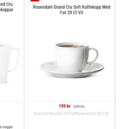
nd Cru
Rosendahl Grand Cru Soft Kaffekopp Med
ekoppar
Fat 28 Cl Vit
199 kr
(249 kr)
Rosendahl Grand Cru Soft kaffekopp med fat 28 cl Vit
sa muggar