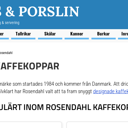
 & PORSLIN
g & servering
ser
Tallrikar
Skålar
Kannor
Burkar
Inr
osendahl
KAFFEKOPPAR
märke som startades 1984 och kommer från Danmark. Att drick
älvklart har Rosendahl valt att ta fram snyggt
designade kaffe
ULÄRT INOM ROSENDAHL KAFFEKO