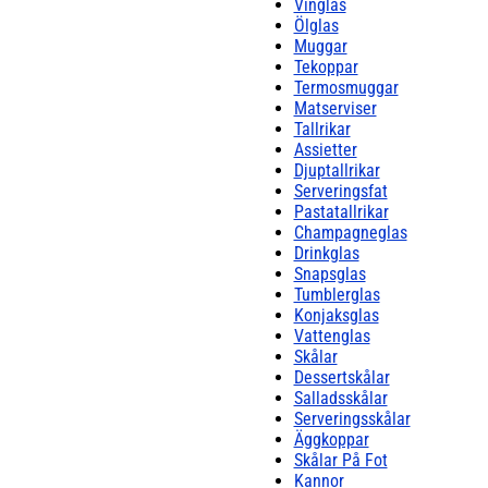
Vinglas
varm och kall mat och dryck.-
Innehåller två glasmuggar och två
Ölglas
glasskålar.Skötselråd för
Muggar
frukostsetet- Tål diskmaskin.
Shoppa Kaffekoppar och mer
Tekoppar
Muggar & Koppar hos Royal
Termosmuggar
Design.
Matserviser
Tallrikar
Assietter
Djuptallrikar
Serveringsfat
Pastatallrikar
Champagneglas
Drinkglas
Snapsglas
Tumblerglas
Konjaksglas
Vattenglas
Skålar
Dessertskålar
Salladsskålar
Serveringsskålar
Äggkoppar
Skålar På Fot
Kannor