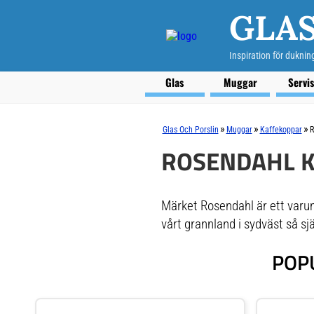
GLAS
Inspiration för duknin
Glas
Muggar
Servi
»
»
»
Glas Och Porslin
Muggar
Kaffekoppar
R
ROSENDAHL 
Märket Rosendahl är ett varu
vårt grannland i sydväst så sj
POP