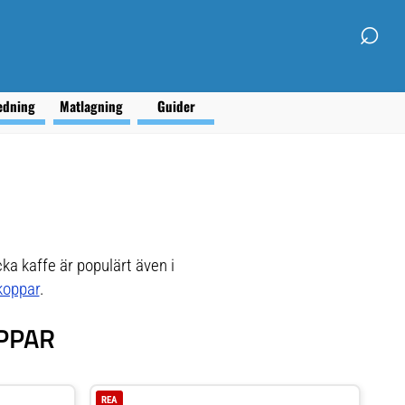
⌕
edning
Matlagning
Guider
a kaffe är populärt även i
koppar
.
PPAR
REA