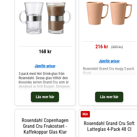
216 kr
(359 kr)
168 kr
Jämför priser
Jämför priser
Rosendahl Grand Cru mugg 2-pack
Blush
2-pack med Hot Drink-glas från
Rosendahl. Dessa glas tillhör den
klassiska serien Grand Cru som är
designad av Erik Bagger. Designen
är enkel och tidlös, vilket gör att de
är fina till alla typer av dukningar.
Läs mer här
Läs mer här
Glaset passar perfekt till varma
drycker såsom kaffe och te.
Shoppa Kaffekoppar och mer
Muggar & Koppar hos Royal
REA
Design.
Rosendahl Copenhagen
Rosendahl Grand Cru Soft
Grand Cru Frukostset -
Latteglas 4-Pack 48 Cl
Kaffekoppar Glas Klar