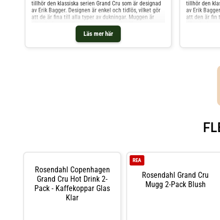
tillhör den klassiska serien Grand Cru som är designad
tillhör den kl
av Erik Bagger. Designen är enkel och tidlös, vilket gör
av Erik Bagger
att de är fina till alla typer av dukningar. Muggen är
att den är fin 
tillverkad av porslin, och passar perfekt till varma
tillverkad av p
drycker såsom kaffe och te. Shoppa Kaffekoppar och
drycker såsom
Läs mer här
mer Muggar & Koppar hos Royal Design.
mer Muggar & 
FL
REA
Rosendahl Copenhagen
Rosendahl Grand Cru
Grand Cru Hot Drink 2-
Mugg 2-Pack Blush
Pack - Kaffekoppar Glas
Klar