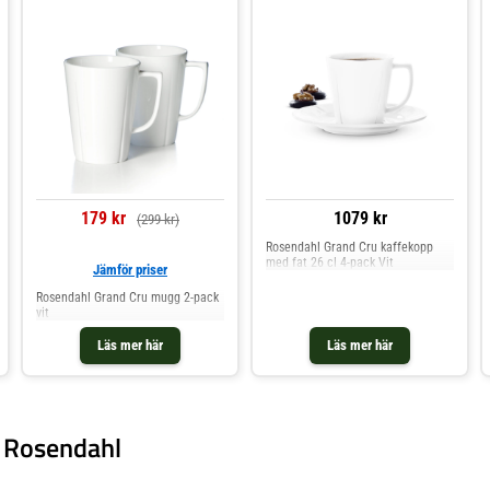
179 kr
1079 kr
(299 kr)
Rosendahl Grand Cru kaffekopp
med fat 26 cl 4-pack Vit
Jämför priser
Rosendahl Grand Cru mugg 2-pack
vit
Läs mer här
Läs mer här
n Rosendahl