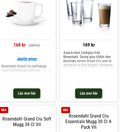
168 kr
169 kr
(269 kr)
4-pack med Caféglas från
Rosendahl. Dessa glas tillhör den
Jämför priser
klassiska serien Grand Cru som är
designad av Erik Bagger. Designen
Rosendahl Grand Cru kaffekopp
är enkel och tidlös, vilket gör att de
med fat kaffekopp med fat
är fina till alla typer av dukningar.
Glasen är tillverkat av härdat glas,
och passar perfekt till varma
drycker såsom kaffe och te.
Shoppa Kaffekoppar och mer
Läs mer här
Läs mer här
Muggar & Koppar hos Royal
Design.
REA
REA
Rosendahl Grand Cru
Rosendahl Grand Cru Soft
Essentials Mugg 30 Cl 4-
Mugg 34 Cl Vit
Pack Vit