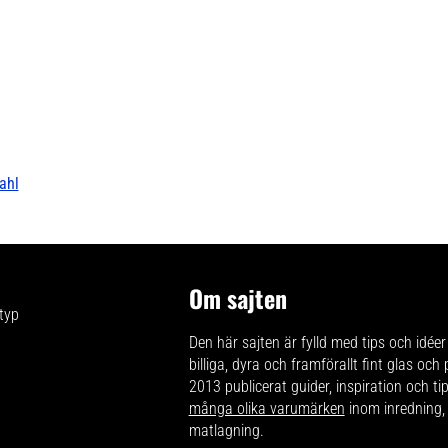
ahl
Om sajten
Den här sajten är fylld med tips och idéer 
billiga, dyra och framförallt fint glas och
2013 publicerat guider, inspiration och t
många olika varumärken
inom inredning,
matlagning.