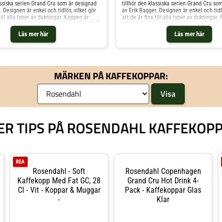
assiska serien Grand Cru som är designad
tillhör den klassiska serien Grand Cru so
. Designen är enkel och tidlös, vilket gör
av Erik Bagger. Designen är enkel och tidlö
till alla typer av dukningar. Koppen är
att de är fina till alla typer av dukningar
orslin, och passar perfekt till varma
tillverkad av porslin, och passar perfekt t
 kaffe och te. Shoppa Kaffekoppar och
drycker såsom kaffe och te. Shoppa Kaff
Läs mer här
Läs mer här
Koppar hos Royal Design.
mer Muggar & Koppar hos Royal Design.
MÄRKEN PÅ KAFFEKOPPAR:
ER TIPS PÅ ROSENDAHL KAFFEKOP
REA
Rosendahl - Soft
Rosendahl Copenhagen
Kaffekopp Med Fat GC, 28
Grand Cru Hot Drink 4-
Cl - Vit - Koppar & Muggar
Pack - Kaffekoppar Glas
-
Klar