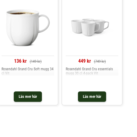
136 kr
449 kr
(149 kr)
(749 kr)
Rosendahl Grand Cru Soft mugg 34
Rosendahl Grand Cru essentials
cl Vit
mugg 30 cl 4-pack Vit
Läs mer här
Läs mer här