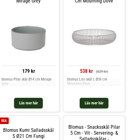
Mirage Grey
Cm Mourning Dove
179 kr
538 kr
(629 kr)
blomus Pilar skål Ø14 cm Mirage
blomus Lito skål L Ø36 cm
grey
Mourning Dove
Läs mer här
Läs mer här
REA
Blomus - Snacksskål Pilar
Blomus Kumi Salladsskål
5 Cm - Vit - Servering- &
S Ø21 Cm Fungi
Salladsskålar -