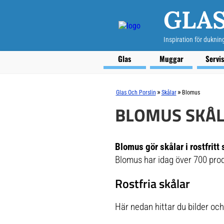
GLAS
Inspiration för duknin
Glas
Muggar
Servi
»
»
Glas Och Porslin
Skålar
Blomus
BLOMUS SKÅ
Blomus gör skålar i rostfritt 
Blomus har idag över 700 prod
Rostfria skålar
Här nedan hittar du bilder och