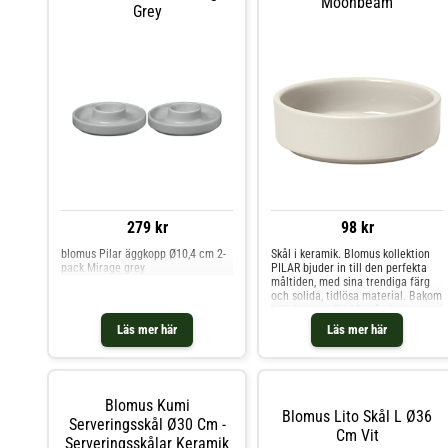
Moonbeam
Grey
279 kr
98 kr
blomus Pilar äggkopp Ø10,4 cm 2-
Skål i keramik. Blomus kollektion
pack Mirage grey
PILAR bjuder in till den perfekta
måltiden, med sina trendiga färg
och solida, tidlösa material. Bakom
kollektionen PILAR står designern
Nina Thöming från Flöz
Läs mer här
Läs mer här
Design.PILAR servis består av alla
essentiella delar som en servis ska
innehålla. Finns i olika storlekar.
Blomus Kumi
Blomus Lito Skål L Ø36
Serveringsskål Ø30 Cm -
Cm Vit
Serveringsskålar Keramik