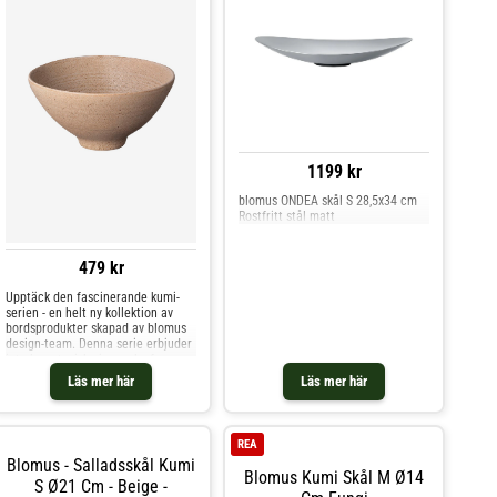
1199 kr
blomus ONDEA skål S 28,5x34 cm
Rostfritt stål matt
479 kr
Upptäck den fascinerande kumi-
serien - en helt ny kollektion av
bordsprodukter skapad av blomus
design-team. Denna serie erbjuder
inte bara typiska japanska former
som utstrålar minimalistisk design,
Läs mer här
Läs mer här
vilket är en kärnpunkt i blomus
koncept för att designa
vardagsföremål. Den har också en
fängslande och traditionell japansk
REA
reaktiv glasyr. Kumi är namnet
Blomus - Salladsskål Kumi
blomus valt för denna serie,
Blomus Kumi Skål M Ø14
inspirerat av det japanska ordet för
S Ø21 Cm - Beige -