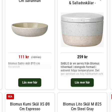
Cm Savannah
& Salladsskålar -
111 kr
259 kr
(159 kr)
blomus Sablo skål Ø10 cm
SABLO är en servis från Blomus
Savannah
tillverkad i stengods formad i
extremt höga temperaturer. Det
ger servisen en hög hållbarhet och
en lätt grovhet, i kombination med
mjuka former och rundade kanter.
Läs mer här
Läs mer här
Servisen är delvis glaserad och
designen påminner om v
REA
Blomus Kumi Skål XS Ø8
Blomus Lito Skål M Ø25
Cm Espresso
Cm Steel Gray