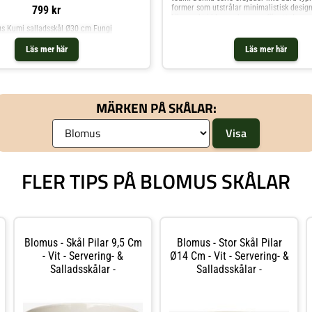
former som utstrålar minimalistisk design,
799 kr
kärnpunkt i blomus koncept för att de
s Kumi salladsskål Ø30 cm Fungi
Läs mer här
Läs mer här
MÄRKEN PÅ SKÅLAR:
FLER TIPS PÅ BLOMUS SKÅLAR
Blomus - Skål Pilar 9,5 Cm
Blomus - Stor Skål Pilar
- Vit - Servering- &
Ø14 Cm - Vit - Servering- &
Salladsskålar -
Salladsskålar -