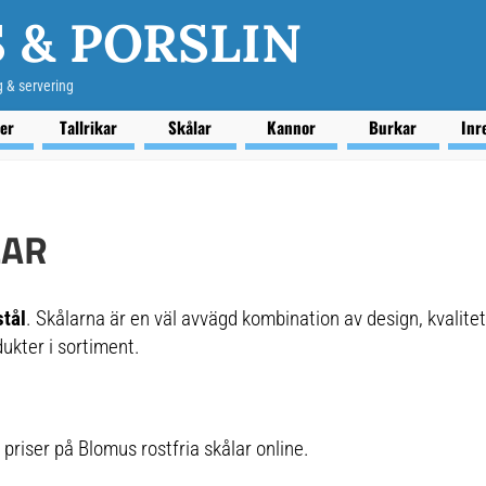
 & PORSLIN
g & servering
ser
Tallrikar
Skålar
Kannor
Burkar
Inr
LAR
stål
. Skålarna är en väl avvägd kombination av design, kvalite
ukter i sortiment.
 priser på Blomus rostfria skålar online.