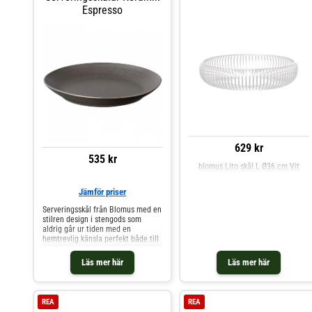
Espresso
629 kr
535 kr
blomus Lito skål L Ø36 cm Vit
Jämför priser
Serveringsskål från Blomus med en
stilren design i stengods som
aldrig går ur tiden med en
hemtrevlig känsla perfekt både till
vardags och finare tillfällen.
Kombinera med andra delar i
Läs mer här
Läs mer här
serien och skapa din personliga
stil. Om serveringsskålen från
Blomus- Tillverkad av stengods.-
Stilren design.- Serveringsskålen
REA
REA
finns i olika färger.- Ø30 cm- Från