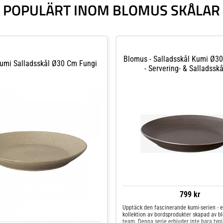
POPULÄRT INOM BLOMUS SKÅLAR
Blomus - Salladsskål Kumi Ø30
umi Salladsskål Ø30 Cm Fungi
- Servering- & Salladsskå
799 kr
Upptäck den fascinerande kumi-serien - e
kollektion av bordsprodukter skapad av b
team. Denna serie erbjuder inte bara typ