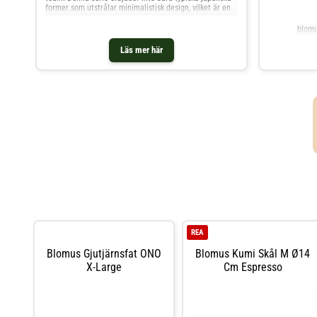
former som utstrålar minimalistisk design, vilket är en
kärnpunkt i blomus koncept för att de
blomu
Läs mer här
REA
Blomus Gjutjärnsfat ONO
Blomus Kumi Skål M Ø14
X-Large
Cm Espresso