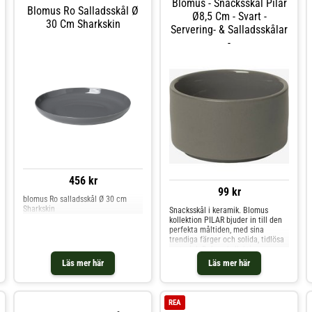
Blomus - Snacksskål Pilar
Blomus Ro Salladsskål Ø
Ø8,5 Cm - Svart -
30 Cm Sharkskin
Servering- & Salladsskålar
-
456 kr
99 kr
blomus Ro salladsskål Ø 30 cm
Sharkskin
Snacksskål i keramik. Blomus
kollektion PILAR bjuder in till den
perfekta måltiden, med sina
trendiga färger och solida, tidlösa
material. Bakom kollektionen
PILAR står designern Nina Thöming
Läs mer här
Läs mer här
från Flöz Design. PILAR servis
består av alla essentiella
REA