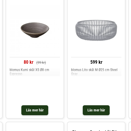
80 kr
599 kr
(99 kr)
blomus Kumi skål XS Ø8 cm
blomus Lito skål M Ø25 cm Steel
Espresso
Gray
Läs mer här
Läs mer här