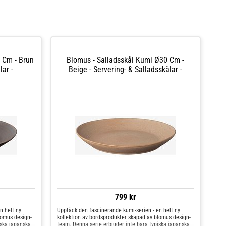
 Cm - Brun
Blomus - Salladsskål Kumi Ø30 Cm -
lar -
Beige - Servering- & Salladsskålar -
799 kr
n helt ny
Upptäck den fascinerande kumi-serien - en helt ny
lomus design-
kollektion av bordsprodukter skapad av blomus design-
iska japanska
team. Denna serie erbjuder inte bara typiska japanska