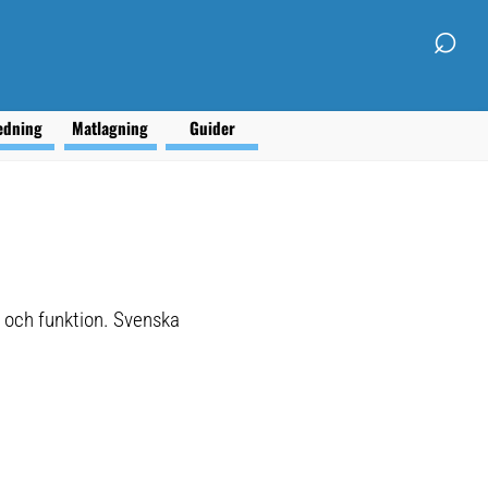
⌕
edning
Matlagning
Guider
t och funktion. Svenska