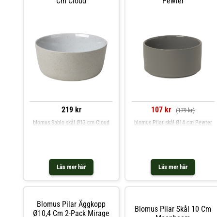
Cm Cloud
Pewter
219 kr
107 kr
(179 kr)
blomus Sablo skål Ø13 cm Cloud
blomus Pilar skål Ø14 cm Pewter
Läs mer här
Läs mer här
Blomus Pilar Äggkopp
Blomus Pilar Skål 10 Cm
Ø10,4 Cm 2-Pack Mirage