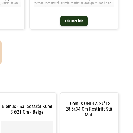
 vilket är en
former som utstrålar minimalistisk design, vilket är en
kärnpunkt i blomus koncept för att de
Läs mer här
Blomus ONDEA Skål S
Blomus - Salladsskål Kumi
28,5x34 Cm Rostfritt Stål
S Ø21 Cm - Beige
Matt