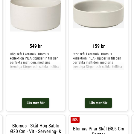
549 kr
159 kr
Hög skål i keramik. Blomus
Stor skål i keramik. Blomus
kollektion PILAR bjuder in till den
kollektion PILAR bjuder in till den
perfekta måltiden, med sina
perfekta måltiden, med sina
trendiga färger och solida, tidlösa
trendiga färger och solida, tidlösa
material. Bakom kollektionen
material. Bakom kollektionen
PILAR står designern Nina Thöming
PILAR står designern Nina Thöming
från Flöz Design. PILAR servis
från Flöz Design. PILAR servis
består av alla essentiella de
består av alla essentiella d
Läs mer här
Läs mer här
REA
Blomus - Skål Hög Sablo
Blomus Pilar Skål Ø8,5 Cm
Ø20 Cm - Vit - Servering- &