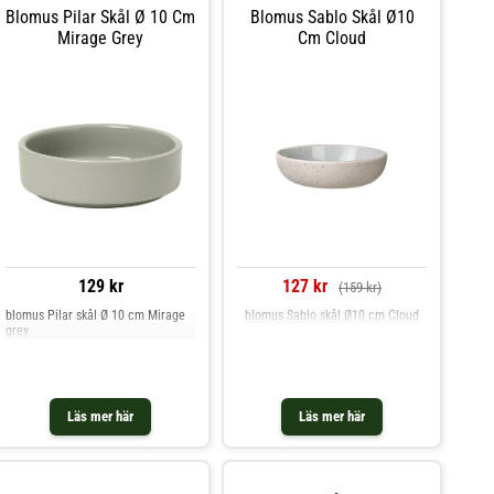
Blomus Pilar Skål Ø 10 Cm
Blomus Sablo Skål Ø10
Mirage Grey
Cm Cloud
129 kr
127 kr
(159 kr)
blomus Pilar skål Ø 10 cm Mirage
blomus Sablo skål Ø10 cm Cloud
grey
Läs mer här
Läs mer här