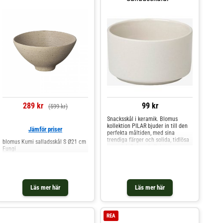
289 kr
99 kr
(599 kr)
Snacksskål i keramik. Blomus
kollektion PILAR bjuder in till den
Jämför priser
perfekta måltiden, med sina
trendiga färger och solida, tidlösa
blomus Kumi salladsskål S Ø21 cm
material. Bakom kollektionen
Fungi
PILAR står designern Nina Thöming
från Flöz Design. PILAR servis
består av alla essentiella
Läs mer här
Läs mer här
REA