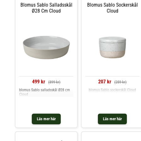
serien KUMI. Skötselråd för
Blomus Sablo Salladsskål
Blomus Sablo Sockerskål
serveringsskålen- Tål
Ø28 Cm Cloud
Cloud
mikrovågsugn.- Tål diskmaskin.
Shoppa Serveringsskålar och mer
Skålar & Uppläggningsfat hos Royal
Design.
499 kr
207 kr
(899 kr)
(259 kr)
blomus Sablo salladsskål Ø28 cm
blomus Sablo sockerskål Cloud
Cloud
Läs mer här
Läs mer här