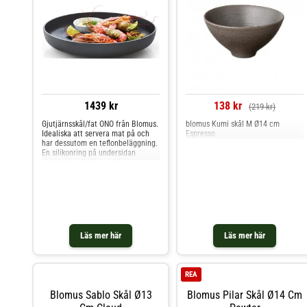
1439 kr
138 kr
(219 kr)
Gjutjärnsskål/fat ONO från Blomus.
blomus Kumi skål M Ø14 cm
Idealiska att servera mat på och
Espresso
har dessutom en teflonbeläggning.
En silikonring på undersidan
skyddar bordsskivan och
säkerställer stabilitet.
Läs mer här
Läs mer här
REA
Blomus Sablo Skål Ø13
Blomus Pilar Skål Ø14 Cm