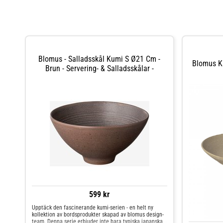
Blomus - Salladsskål Kumi S Ø21 Cm -
Blomus K
Brun - Servering- & Salladsskålar -
599 kr
Upptäck den fascinerande kumi-serien - en helt ny
kollektion av bordsprodukter skapad av blomus design-
team. Denna serie erbjuder inte bara typiska japanska