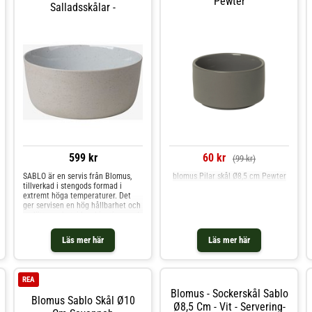
Pewter
Salladsskålar -
599 kr
60 kr
(99 kr)
SABLO är en servis från Blomus,
blomus Pilar skål Ø8,5 cm Pewter
tillverkad i stengods formad i
extremt höga temperaturer. Det
ger servisen en hög hållbarhet och
en lätt grovhet, i kombination med
mjuka former och rundade kanter.
Servisen är delvis glaserad och
Läs mer här
Läs mer här
designen påminner om
REA
Blomus - Sockerskål Sablo
Blomus Sablo Skål Ø10
Ø8,5 Cm - Vit - Servering-