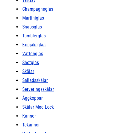
Tårtfat
Champagneglas
Martiniglas
Snapsglas
Tumblerglas
Konjaksglas
Vattenglas
Shotglas
Skålar
Salladsskålar
Serveringsskålar
Äggkoppar
Skålar Med Lock
Kannor
Tekannor