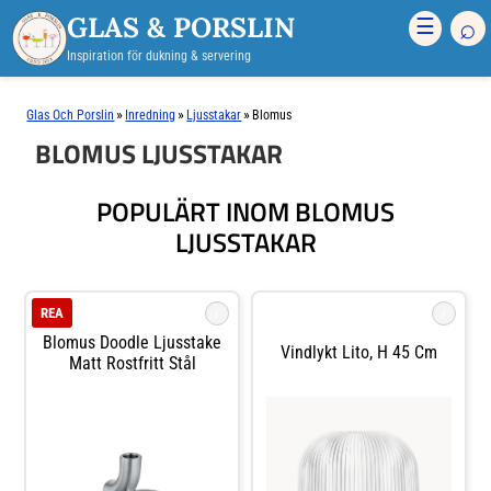
GLAS & PORSLIN
⌕
☰
Inspiration för dukning & servering
»
»
»
Glas Och Porslin
Inredning
Ljusstakar
Blomus
BLOMUS LJUSSTAKAR
POPULÄRT INOM BLOMUS
LJUSSTAKAR
i
i
REA
Blomus Doodle Ljusstake
Vindlykt Lito, H 45 Cm
Matt Rostfritt Stål