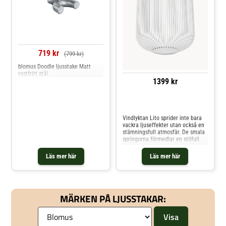
719 kr
(799 kr)
blomus Doodle ljusstake Matt
rostfritt stål
1399 kr
Jämför priser
Vindlyktan Lito sprider inte bara
vackra ljuseffekter utan också en
stämningsfull atmosfär. De smala
springorna förmedlar en stilfull
lätthet.
Läs mer här
Läs mer här
MÄRKEN PÅ LJUSSTAKAR: