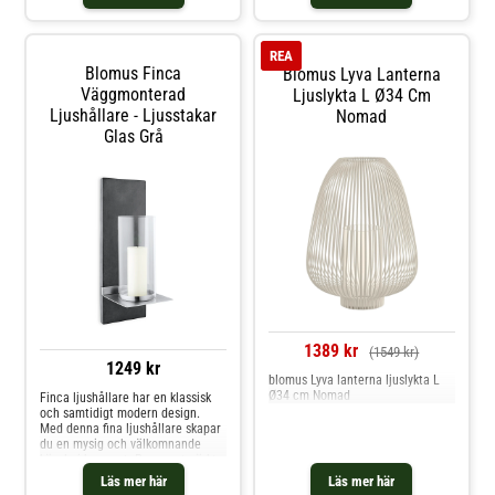
REA
Blomus Finca
Blomus Lyva Lanterna
Väggmonterad
Ljuslykta L Ø34 Cm
Ljushållare - Ljusstakar
Nomad
Glas Grå
1389 kr
(1549 kr)
1249 kr
blomus Lyva lanterna ljuslykta L
Ø34 cm Nomad
Finca ljushållare har en klassisk
och samtidigt modern design.
Med denna fina ljushållare skapar
du en mysig och välkomnande
känsla i hemmet. Passar utmärkt
att hänga upp i exempelvis hallen
Läs mer här
Läs mer här
eller vardagsrummet. Diameter på