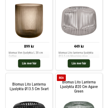
899 kr
449 kr
blomus Ven ljuslykta L 20 cm
blomus Lito lanterna ljuslykta
Coffee
Ø13.5 cm Mourning dove
Läs mer här
Läs mer här
REA
Blomus Lito Lanterna
Blomus Lito Lanterna
Ljuslykta Ø20 Cm Agave
Ljuslykta Ø13.5 Cm Svart
Green