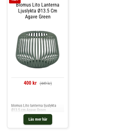
Blomus Lito Lanterna
Ljuslykta Ø13.5 Cm
Agave Green
400 kr
(449 kr)
Jämför priser
blomus Lito lanterna ljuslykta
Ø13.5 cm Agave Green
Läs mer här