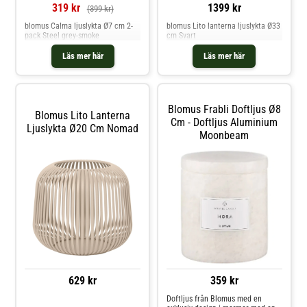
319 kr
1399 kr
(399 kr)
blomus Calma ljuslykta Ø7 cm 2-
blomus Lito lanterna ljuslykta Ø33
pack Steel grey-smoke
cm Svart
Läs mer här
Läs mer här
Blomus Frabli Doftljus Ø8
Blomus Lito Lanterna
Cm - Doftljus Aluminium
Ljuslykta Ø20 Cm Nomad
Moonbeam
629 kr
359 kr
Doftljus från Blomus med en