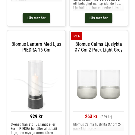
ett behagligt och spridande ljus.
Ljushållaren har en nedre halva i
betong som skapar en lugn och
harmonisk känsla. Om ljushållaren
Läs mer här
Läs mer här
från Blomus- För alla hem och
stilar.- Ljushållaren kommer i 2
olika storlekar.- Behagligt
utseende. Skötselråd för
REA
ljushållaren- Handdisk
rekommenderas. Shoppa
Blomus Lantern Med Ljus
Blomus Calma Ljuslykta
Ljuslyktor och mer Ljusstakar &
PIEDRA 16 Cm
Ø7 Cm 2-Pack Light Grey
Ljuslyktor hos Royal Design.
929 kr
263 kr
(329 kr)
Skenet från ett ljus, långt eller
blomus Calma ljuslykta Ø7 cm 2-
kort - PIEDRA behåller alltid sitt
pack Light grey
lugn, den mysiga atmosfären