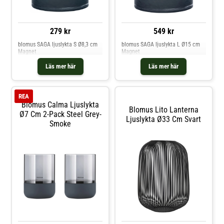
279 kr
549 kr
blomus SAGA ljuslykta S Ø8,3 cm
blomus SAGA ljuslykta L Ø15 cm
Magnet
Magnet
Läs mer här
Läs mer här
REA
Blomus Calma Ljuslykta
Blomus Lito Lanterna
Ø7 Cm 2-Pack Steel Grey-
Ljuslykta Ø33 Cm Svart
Smoke