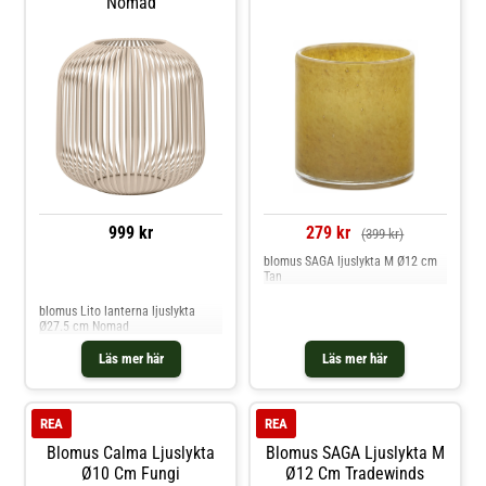
Nomad
999 kr
279 kr
(399 kr)
blomus SAGA ljuslykta M Ø12 cm
Tan
Jämför priser
blomus Lito lanterna ljuslykta
Ø27.5 cm Nomad
Läs mer här
Läs mer här
REA
REA
Blomus Calma Ljuslykta
Blomus SAGA Ljuslykta M
Ø10 Cm Fungi
Ø12 Cm Tradewinds