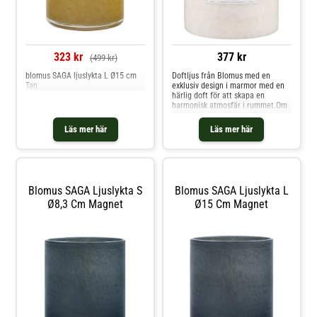
323 kr
377 kr
(499 kr)
blomus SAGA ljuslykta L Ø15 cm
Doftljus från Blomus med en
Tan
exklusiv design i marmor med en
härlig doft för att skapa en
harmonisk atmosfär i rummet.Om
doftljuset från Blomus- Doft -
Mora: vanilj med inslag av
Läs mer här
Läs mer här
lavendel och myrra.- Brinntid: S -
18 timmar, L - 35 timmar.- 100%
sojavax.- Behaglig doftspridning.-
Inkl.
presentförpackning.Skötselråd för
doftljuset- Håll alltid ljuset under
Blomus SAGA Ljuslykta S
Blomus SAGA Ljuslykta L
uppsikt. Shoppa Doftljus och mer
Ø8,3 Cm Magnet
Ø15 Cm Magnet
Ljusstakar & Ljuslyktor hos Royal
Design.