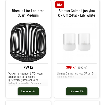
REA
Blomus Lito Lanterna
Blomus Calma Ljuslykta
Svart Medium
Ø7 Cm 2-Pack Lily White
759 kr
309 kr
(399 kr)
Vackert utseende: LITO-lyktan
blomus Calma ljuslykta Ø7 cm 2-
skapar inte bara vackra
pack Lily white
ljuseffekter, utan också en
behaglig atmosfär. De smala
stålstagen ger den en stilfull
lätthet. Finns i olika storlekar och,
Läs mer här
Läs mer här
som kan kombineras underbart
med varandra. Endast lämplig för
användning inomhus.