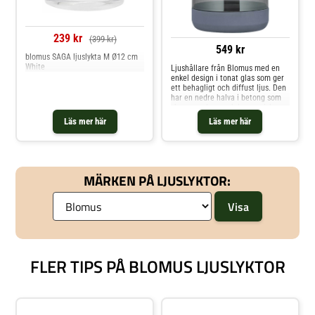
239 kr
(399 kr)
549 kr
blomus SAGA ljuslykta M Ø12 cm
White
Ljushållare från Blomus med en
enkel design i tonat glas som ger
ett behagligt och diffust ljus. Den
har en nedre halva i betong som
skapar en lugn och harmonisk
känsla.Om ljushållaren från
Läs mer här
Läs mer här
Blomus- För alla hem och stilar.-
Ljushållaren finns i 2 olika
storlekar.- Stilren
design.Skötselråd för ljushållaren-
Handdisk rekommenderas. Shoppa
MÄRKEN PÅ LJUSLYKTOR:
Ljusstakar och mer Ljusstakar &
Ljuslyktor hos Royal Design.
FLER TIPS PÅ BLOMUS LJUSLYKTOR