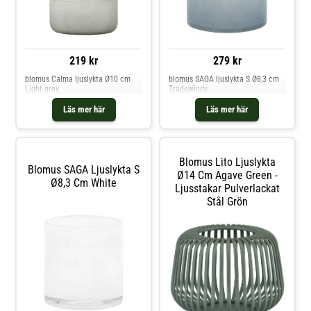
219 kr
279 kr
blomus Calma ljuslykta Ø10 cm
blomus SAGA ljuslykta S Ø8,3 cm
Light grey
Tradewinds
Läs mer här
Läs mer här
Blomus Lito Ljuslykta
Blomus SAGA Ljuslykta S
Ø14 Cm Agave Green -
Ø8,3 Cm White
Ljusstakar Pulverlackat
Stål Grön