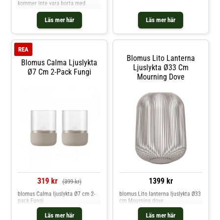
kommer inte vara borta med
vinden. PIEDRA skapa en ren och
elegant atmosfär och lyser upp
Läs mer här
Läs mer här
din terrass i slutet av dagen.
PIEDRA kan också passa väldigt
bra inomhus. Ljuset är placerat i
en 'platta' gjord
REA
Blomus Lito Lanterna
Blomus Calma Ljuslykta
Ljuslykta Ø33 Cm
Ø7 Cm 2-Pack Fungi
Mourning Dove
319 kr
1399 kr
(399 kr)
blomus Calma ljuslykta Ø7 cm 2-
blomus Lito lanterna ljuslykta Ø33
pack Fungi
cm Mourning dove
Läs mer här
Läs mer här