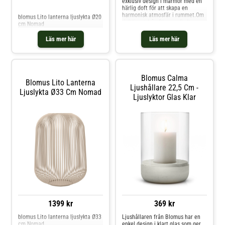
exklusiv design i marmor med en
Jämför priser
härlig doft för att skapa en
harmonisk atmosfär i rummet.Om
blomus Lito lanterna ljuslykta Ø20
doftljuset från Blomus- Doft -
cm Nomad
Mora: vanilj med inslag av
lavendel och myrra.- Brinntid: S -
Läs mer här
Läs mer här
18 timmar, L - 35 timmar.- 100%
sojavax.- Behaglig doftspridning.-
Inkl.
presentförpackning.Skötselråd för
doftljuset- Håll alltid ljuset under
Blomus Calma
uppsikt. Shoppa Doftljus och mer
Blomus Lito Lanterna
Ljusstakar & Ljuslyktor hos Royal
Ljushållare 22,5 Cm -
Ljuslykta Ø33 Cm Nomad
Design.
Ljuslyktor Glas Klar
1399 kr
369 kr
blomus Lito lanterna ljuslykta Ø33
Ljushållaren från Blomus har en
cm Nomad
enkel design i klart glas som ger