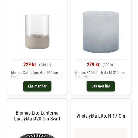
229 kr
279 kr
(249 kr)
(399 kr)
blomus Calma ljuslykta Ø10 cm
blomus SAGA ljuslykta M Ø12 cm
Fungi
Tradewinds
Läs mer här
Läs mer här
Blomus Lito Lanterna
Vindslykta Lito, H 17 Cm
Ljuslykta Ø20 Cm Svart