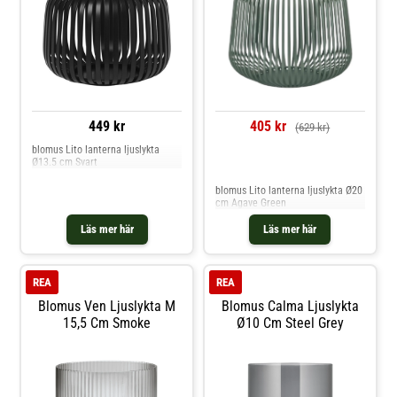
449 kr
405 kr
(629 kr)
blomus Lito lanterna ljuslykta
Ø13.5 cm Svart
Jämför priser
blomus Lito lanterna ljuslykta Ø20
cm Agave Green
Läs mer här
Läs mer här
REA
REA
Blomus Ven Ljuslykta M
Blomus Calma Ljuslykta
15,5 Cm Smoke
Ø10 Cm Steel Grey