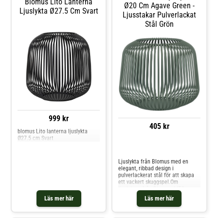
Blomus Lito Lanterna
Ø20 Cm Agave Green -
Ljuslykta Ø27.5 Cm Svart
Ljusstakar Pulverlackat
Stål Grön
999 kr
405 kr
blomus Lito lanterna ljuslykta
Ø27.5 cm Svart
Jämför priser
Ljuslykta från Blomus med en
elegant, ribbad design i
pulverlackerat stål för att skapa
ett vackert skuggspel.Om
ljuslyktan från Blomus- LITO
uppskattas för den dekorativa
Läs mer här
Läs mer här
designen.- Gjord av stål. Shoppa
Ljusstakar och mer Ljusstakar &
Ljuslyktor hos Royal Design.