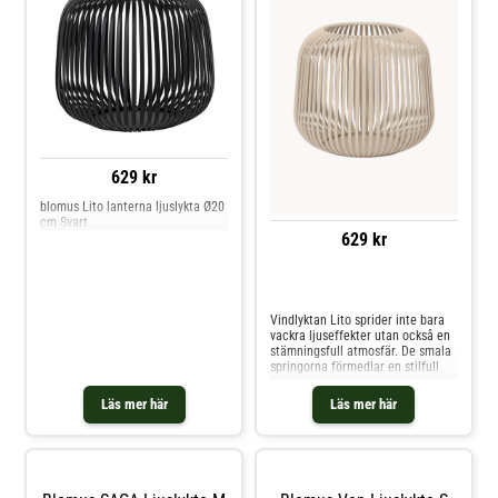
629 kr
blomus Lito lanterna ljuslykta Ø20
cm Svart
629 kr
Jämför priser
Vindlyktan Lito sprider inte bara
vackra ljuseffekter utan också en
stämningsfull atmosfär. De smala
springorna förmedlar en stilfull
lätthet.
Läs mer här
Läs mer här