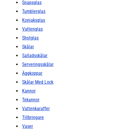
Snapsglas
Tumblerglas
Konjaksglas
Vattenglas
Shotglas
Skålar
Salladsskålar
Serveringsskålar
Äggkoppar
Skålar Med Lock
Kannor
Tekannor
Vattenkaraffer
Tillbringare
Vaser