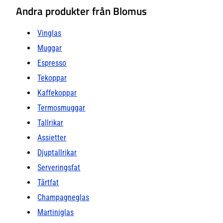
Andra produkter från Blomus
Vinglas
Muggar
Espresso
Tekoppar
Kaffekoppar
Termosmuggar
Tallrikar
Assietter
Djuptallrikar
Serveringsfat
Tårtfat
Champagneglas
Martiniglas