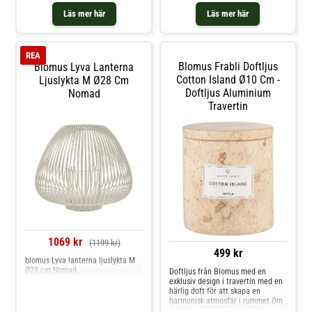
doftljuset- Håll alltid ljuset under
Läs mer här
Läs mer här
uppsikt. Shoppa Doftljus och mer
Ljusstakar & Ljuslyktor hos Royal
Design.
REA
Blomus Frabli Doftljus
Blomus Lyva Lanterna
Cotton Island Ø10 Cm -
Ljuslykta M Ø28 Cm
Doftljus Aluminium
Nomad
Travertin
1069 kr
(1199 kr)
499 kr
blomus Lyva lanterna ljuslykta M
Ø28 cm Nomad
Doftljus från Blomus med en
exklusiv design i travertin med en
härlig doft för att skapa en
harmonisk atmosfär i rummet.Om
doftljuset från Blomus- Doft -