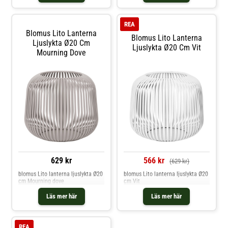
glascylindern: 9,5 cm. Shoppa
Ljusstakar och mer Ljusstakar &
Ljuslyktor hos Royal Design.
REA
Blomus Lito Lanterna
Blomus Lito Lanterna
Ljuslykta Ø20 Cm
Ljuslykta Ø20 Cm Vit
Mourning Dove
629 kr
566 kr
(629 kr)
blomus Lito lanterna ljuslykta Ø20
blomus Lito lanterna ljuslykta Ø20
cm Mourning dove
cm Vit
Läs mer här
Läs mer här
REA