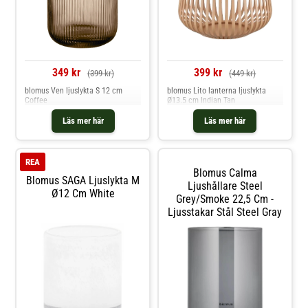
349 kr
399 kr
(399 kr)
(449 kr)
blomus Ven ljuslykta S 12 cm
blomus Lito lanterna ljuslykta
Coffee
Ø13.5 cm Indian Tan
Läs mer här
Läs mer här
REA
Blomus Calma
Blomus SAGA Ljuslykta M
Ljushållare Steel
Ø12 Cm White
Grey/smoke 22,5 Cm -
Ljusstakar Stål Steel Gray