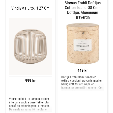
Blomus Frabli Doftljus
Cotton Island Ø8 Cm -
Vindlykta Lito, H 27 Cm
Doftljus Aluminium
Travertin
449 kr
Doftljus från Blomus med en
999 kr
exklusiv design i travertin med en
härlig doft för att skapa en
harmonisk atmosfär i rummet.Om
doftljuset från Blomus- Doft -
Jämför priser
Cotton Island: Liljekonvalj med ett
stänk av citron och en antydan till
Vacker glöd: Lito-lampan sprider
vit mysk.- Brinntid: S - 18 timmar, L
inte bara vackra ljuseffekter utan
- 35 timmar.- 100% sojavax.-
också en stämningsfull atmosfär.
Behaglig doftspridning.- Inkl.
De smala ramarna förmedlar en
presentförpackning.Skötselråd för
stilfull lätthet.