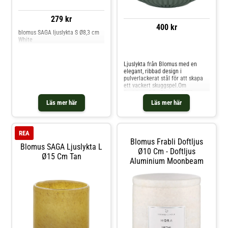
279 kr
400 kr
blomus SAGA ljuslykta S Ø8,3 cm
White
Jämför priser
Ljuslykta från Blomus med en
elegant, ribbad design i
pulverlackerat stål för att skapa
ett vackert skuggspel.Om
ljuslyktan från Blomus- LITO
uppskattas för den dekorativa
Läs mer här
Läs mer här
designen.- Gjord av stål. Shoppa
Ljusstakar och mer Ljusstakar &
Ljuslyktor hos Royal Design.
REA
Blomus Frabli Doftljus
Blomus SAGA Ljuslykta L
Ø10 Cm - Doftljus
Ø15 Cm Tan
Aluminium Moonbeam