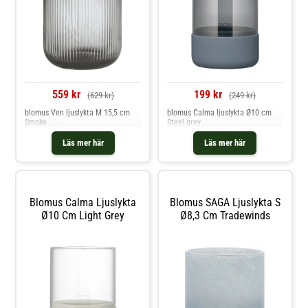
559 kr
199 kr
(629 kr)
(249 kr)
blomus Ven ljuslykta M 15,5 cm
blomus Calma ljuslykta Ø10 cm
Smoke
Steel grey
Läs mer här
Läs mer här
Blomus Calma Ljuslykta
Blomus SAGA Ljuslykta S
Ø10 Cm Light Grey
Ø8,3 Cm Tradewinds