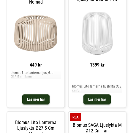
Nomad
449 kr
1399 kr
blomus Lito lanterna ljuslykta
Ø13.5 cm Nomad
Jämför priser
blomus Lito lanterna ljuslykta Ø33
cm Vit
Läs mer här
Läs mer här
REA
Blomus Lito Lanterna
Blomus SAGA Ljuslykta M
Ljuslykta Ø27.5 Cm
Ø12 Cm Tan