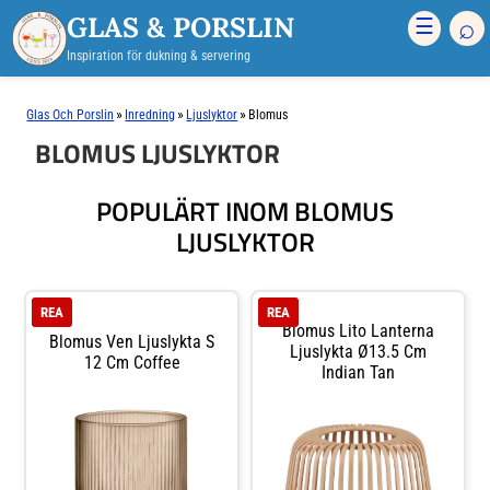
GLAS & PORSLIN
⌕
☰
Inspiration för dukning & servering
»
»
»
Glas Och Porslin
Inredning
Ljuslyktor
Blomus
BLOMUS LJUSLYKTOR
POPULÄRT INOM BLOMUS
LJUSLYKTOR
REA
REA
Blomus Lito Lanterna
Blomus Ven Ljuslykta S
Ljuslykta Ø13.5 Cm
12 Cm Coffee
Indian Tan