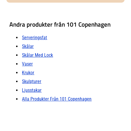
använda som ett fristående
konstobjekt. Skålen tål inte
vatten.
Andra produkter från 101 Copenhagen
Serveringsfat
Skålar
Skålar Med Lock
Vaser
Krukor
Skulpturer
Ljusstakar
Alla Produkter Från 101 Copenhagen