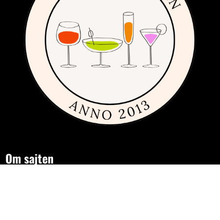
Om sajten
Den här sajten är fylld med tips och idéer för alla som gillar billiga,
dyra och framförallt fint glas och porslin. Vi har sedan 2013
publicerat guider, inspiration och tips med produkter från
många
olika varumärken
inom inredning, servering och matlagning.