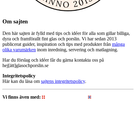
Om sajten
Den här sajten är fylld med tips och idéer för alla som gillar billiga,
dyra och framförallt fint glas och porslin. Vi har sedan 2013
publicerat guider, inspiration och tips med produkter från
många
olika varumärken
inom inredning, servering och matlagning.
Har du förslag och idéer får du gärna kontakta oss på
hej[ätt]glasochporslin.se
Integritetspolicy
Här kan du läsa om
sajtens integritetspolicy
.
Vi finns även med:
Glasogporcelaen.dk
Glassogporselen.no