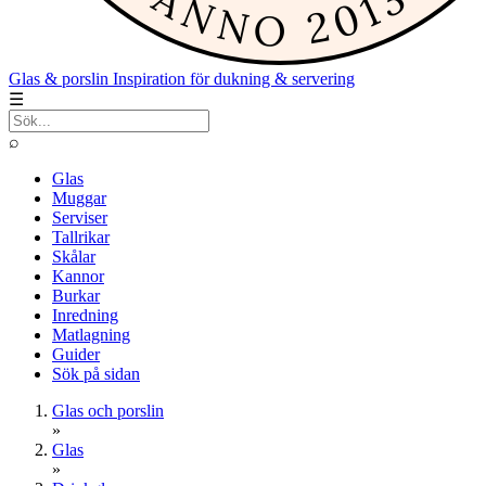
Glas & porslin
Inspiration för dukning & servering
☰
⌕
Glas
Muggar
Serviser
Tallrikar
Skålar
Kannor
Burkar
Inredning
Matlagning
Guider
Sök på sidan
Glas och porslin
»
Glas
»