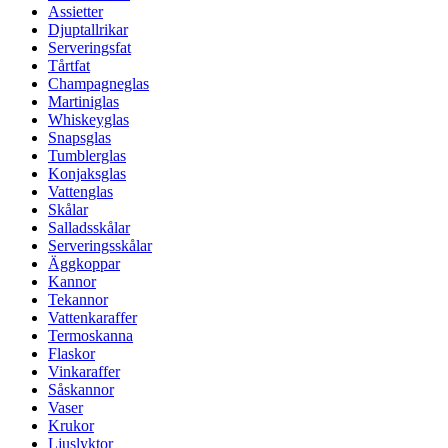
Assietter
Djuptallrikar
Serveringsfat
Tårtfat
Champagneglas
Martiniglas
Whiskeyglas
Snapsglas
Tumblerglas
Konjaksglas
Vattenglas
Skålar
Salladsskålar
Serveringsskålar
Äggkoppar
Kannor
Tekannor
Vattenkaraffer
Termoskanna
Flaskor
Vinkaraffer
Såskannor
Vaser
Krukor
Ljuslyktor