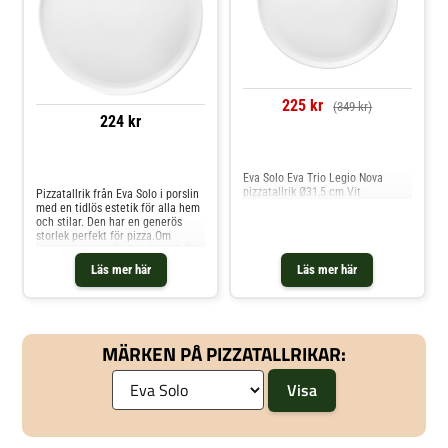
225 kr
(349 kr)
224 kr
Jämför priser
Jämför priser
Eva Solo Eva Trio Legio Nova
pizzatallrik Ø31,5 cm Vit
Pizzatallrik från Eva Solo i porslin
med en tidlös estetik för alla hem
och stilar. Den har en generös
storlek perfekt för pizza.Om
pizzatallriken från Eva Solo- Från
serien Legio Nova.- Gjord av
Läs mer här
Läs mer här
porslin.Skötselråd för
pizzatallriken- Ugnsfast.- Tål
diskmaskin. Shoppa Övriga
Tallrikar & Fat och mer Tallrikar
hos Royal Design.
MÄRKEN PÅ PIZZATALLRIKAR: