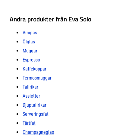
Andra produkter från Eva Solo
Vinglas
Ölglas
Muggar
Espresso
Kaffekoppar
Termosmuggar
Tallrikar
Assietter
Djuptallrikar
Serveringsfat
Tårtfat
Champagneglas