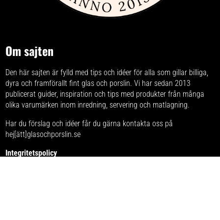
Om sajten
Den här sajten är fylld med tips och idéer för alla som gillar billiga,
dyra och framförallt fint glas och porslin. Vi har sedan 2013
publicerat guider, inspiration och tips med produkter från
många
olika varumärken
inom inredning, servering och matlagning.
Har du förslag och idéer får du gärna kontakta oss på
hej[ätt]glasochporslin.se
Integritetspolicy
Här kan du läsa om
sajtens integritetspolicy
.
Vi finns även med:
Glasogporcelaen.dk
Glassogporselen.no