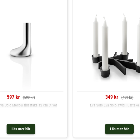
597 kr
349 kr
(599 kr)
(499 kr)
va Solo Mellow ljusstake 12 cm Silver
Eva Solo Eva Solo Twig ljusstake
Läs mer här
Läs mer här