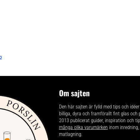
o
Om sajten
Den här sajten är fylld med tips och idéer 
billiga, dyra och framförallt fint glas och
2013 publicerat guider, inspiration och t
många olika varumärken
inom inredning,
matlagning.