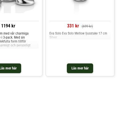
1194 kr
331 kr
(699 kr)
em med vår charmiga
Eva Solo Eva Solo Mellow ljusstake 17 cm
 i 3-pack. Med sin
Silver
ekfulla form tillför
harmigt och personligt
edning eller dukning. När
morna reflekteras i den
står ett fascinerande och
l. Dessa finns
Läs mer här
Läs mer här