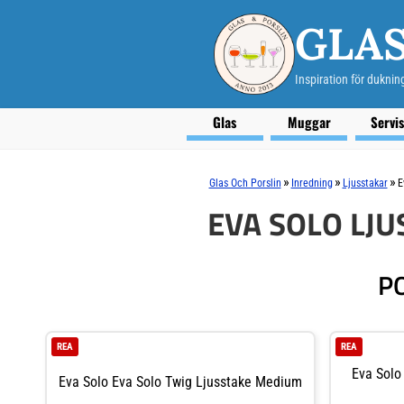
GLAS
Inspiration för duknin
Glas
Muggar
Servi
»
»
»
Glas Och Porslin
Inredning
Ljusstakar
E
EVA SOLO LJ
P
REA
REA
Eva Solo
Eva Solo Eva Solo Twig Ljusstake Medium