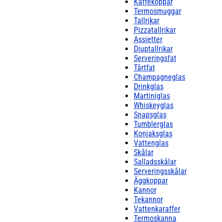
Kaffekoppar
Termosmuggar
Tallrikar
Pizzatallrikar
Assietter
Djuptallrikar
Serveringsfat
Tårtfat
Champagneglas
Drinkglas
Martiniglas
Whiskeyglas
Snapsglas
Tumblerglas
Konjaksglas
Vattenglas
Skålar
Salladsskålar
Serveringsskålar
Äggkoppar
Kannor
Tekannor
Vattenkaraffer
Termoskanna