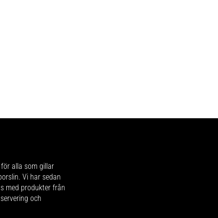
för alla som gillar
 porslin. Vi har sedan
ips med produkter från
 servering och