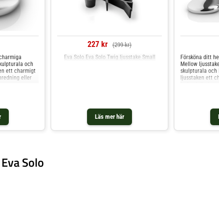
227 kr
(299 kr)
 charmiga
Eva Solo Eva Solo Twig ljusstake Small
Försköna ditt h
kulpturala och
Mellow ljusstake
ken ett charmigt
skulpturala och l
nredning eller
ljusstaken ett c
lammorna
inslag i din inr
n uppstår ett
skenet från flam
jusspel. Finns i
blanka ytan upp
dansande ljusspe
r
Läs mer här
 Eva Solo