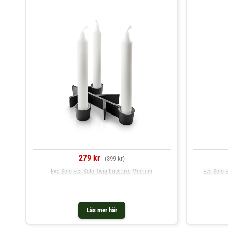
279 kr
(399 kr)
Eva Solo Eva Solo Twig ljusstake Medium
Eva Solo E
Läs mer här