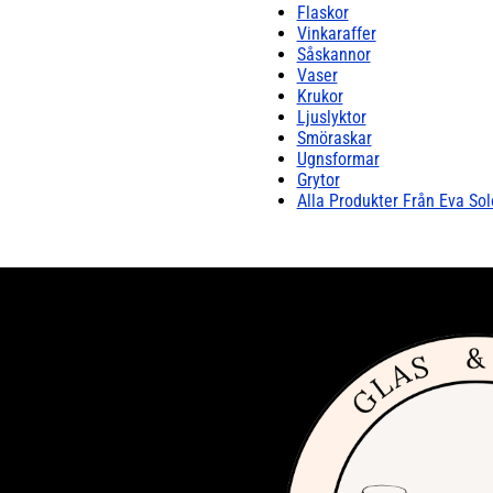
Flaskor
Vinkaraffer
Såskannor
Vaser
Krukor
Ljuslyktor
Smöraskar
Ugnsformar
Grytor
Alla Produkter Från Eva Sol