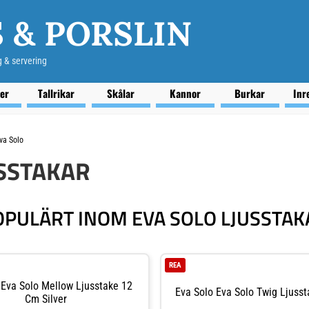
 & PORSLIN
g & servering
ser
Tallrikar
Skålar
Kannor
Burkar
Inr
va Solo
USSTAKAR
OPULÄRT INOM EVA SOLO LJUSSTAK
REA
 Eva Solo Mellow Ljusstake 12
Eva Solo Eva Solo Twig Ljuss
Cm Silver