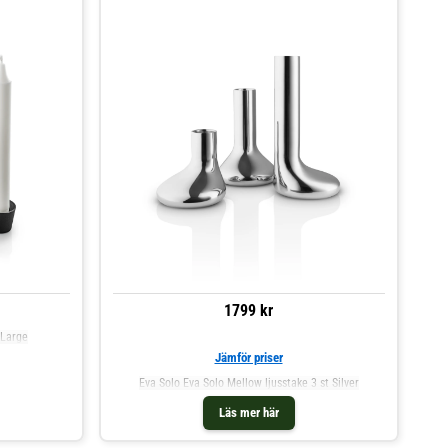
1799 kr
 Large
Jämför priser
Eva Solo Eva Solo Mellow ljusstake 3 st Silver
Läs mer här