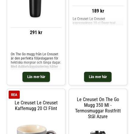
189 kr
Le Creuset Le Creuset
espressokopp 10 cl Deep teal
291 kr
Jämför priser
On The Go mugg från Le Creuset
är den perfekta följeslagaren för
hektiska morgnar och långa dagar.
Med dubbelväggsisolering håller
den din dryck varm längre, så att
du kan njuta av varje klunk i rätt
Läs mer här
Läs mer här
temperatur, från pendlingen till
första mötet.Det smarta
öppningssystemet gör muggen
enkel att hantera med en hand,
REA
medan det läckagesäkra locket
Le Creuset On The Go
minimerar spill och gör den trygg
Le Creuset Le Creuset
att bära i väskan. Den breda
Mugg 350 Ml -
Kaffemugg 20 Cl Flint
öppningen förenklar både
Termosmuggar Rostfritt
påfyllning och rengöring.
Stål Azure
Tillverkad i rostfritt stål med
slitstark, reptålig ytfinish, en
funktionell och stilren del av den
prisbelönta On The Go-
kollektionen, mottagare av Red