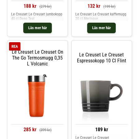
rengöring.- Tillverkad i rostfritt
188 kr
132 kr
(279 kr)
(199 kr)
stål.- Red Dot Award for Product
Design 2025. Shoppa
Le Creuset Le Creuset jumbokopp
Le Creuset Le Creuset kaffemugg
Termosmuggar och mer Muggar &
40 cl Deep Teal
20 cl Meringue
Koppar hos Royal Design.
Läs mer här
Läs mer här
REA
Le Creuset Le Creuset On
Le Creuset Le Creuset
The Go Termosmugg 0,35
Espressokopp 10 Cl Flint
L Volcanic
285 kr
189 kr
(399 kr)
Le Creuset Le Creuset