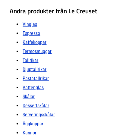
Andra produkter från Le Creuset
Vinglas
Espresso
Kaffekoppar
Termosmuggar
Tallrikar
Djuptallrikar
Pastatallrikar
Vattenglas
Skålar
Dessertskålar
Serveringsskålar
Äggkoppar
Kannor