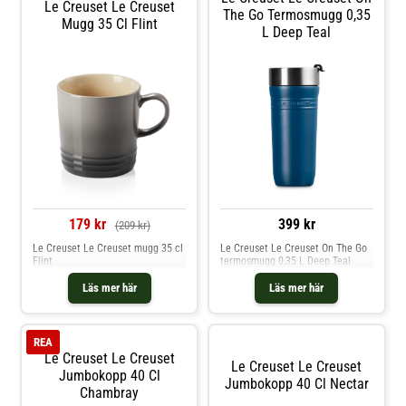
Le Creuset Le Creuset
The Go Termosmugg 0,35
Mugg 35 Cl Flint
L Deep Teal
179 kr
399 kr
(209 kr)
Le Creuset Le Creuset mugg 35 cl
Le Creuset Le Creuset On The Go
Flint
termosmugg 0,35 L Deep Teal
Läs mer här
Läs mer här
REA
Le Creuset Le Creuset
Le Creuset Le Creuset
Jumbokopp 40 Cl
Jumbokopp 40 Cl Nectar
Chambray