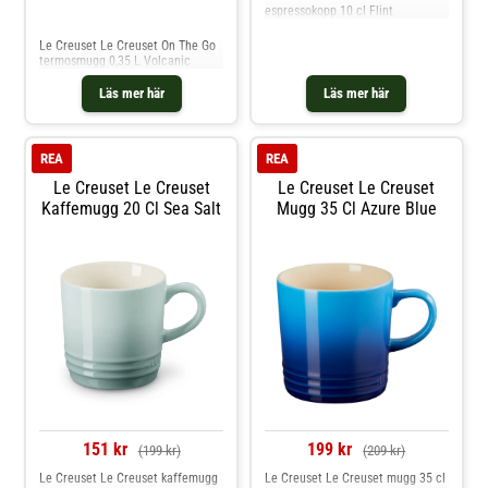
espressokopp 10 cl Flint
Jämför priser
Le Creuset Le Creuset On The Go
termosmugg 0,35 L Volcanic
Läs mer här
Läs mer här
REA
REA
Le Creuset Le Creuset
Le Creuset Le Creuset
Kaffemugg 20 Cl Sea Salt
Mugg 35 Cl Azure Blue
151 kr
199 kr
(199 kr)
(209 kr)
Le Creuset Le Creuset kaffemugg
Le Creuset Le Creuset mugg 35 cl