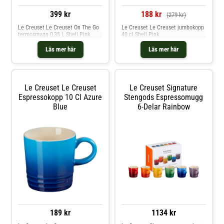
399 kr
188 kr
(279 kr)
Le Creuset Le Creuset On The Go
Le Creuset Le Creuset jumbokopp
termosmugg 0,35 L Shell Pink
40 cl Shell Pink
Läs mer här
Läs mer här
Le Creuset Le Creuset
Le Creuset Signature
Espressokopp 10 Cl Azure
Stengods Espressomugg
Blue
6-Delar Rainbow
189 kr
1134 kr