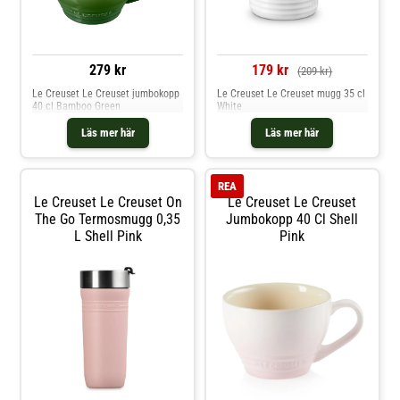
279 kr
179 kr
(209 kr)
Le Creuset Le Creuset jumbokopp
Le Creuset Le Creuset mugg 35 cl
40 cl Bamboo Green
White
Läs mer här
Läs mer här
REA
Le Creuset Le Creuset On
Le Creuset Le Creuset
The Go Termosmugg 0,35
Jumbokopp 40 Cl Shell
L Shell Pink
Pink