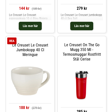
144 kr
279 kr
(189 kr)
Le Creuset Le Creuset
Le Creuset Le Creuset jumbokopp
espressokopp 10 cl Bleu Riviera
40 cl Sea Salt
Läs mer här
Läs mer här
REA
Le Creuset On The Go
Le Creuset Le Creuset
Mugg 350 Ml -
Jumbokopp 40 Cl
Termosmuggar Rostfritt
Meringue
Stål Cerise
188 kr
(279 kr)
285 kr