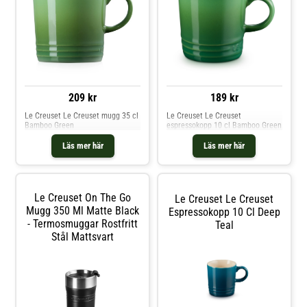
209 kr
189 kr
Le Creuset Le Creuset mugg 35 cl
Le Creuset Le Creuset
Bamboo Green
espressokopp 10 cl Bamboo Green
Läs mer här
Läs mer här
Le Creuset On The Go
Le Creuset Le Creuset
Mugg 350 Ml Matte Black
Espressokopp 10 Cl Deep
- Termosmuggar Rostfritt
Teal
Stål Mattsvart