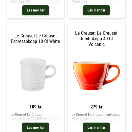
20 cl Sea Salt
Azure blue
Läs mer här
Läs mer här
Le Creuset Le Creuset
Le Creuset Le Creuset
Jumbokopp 40 Cl
Espressokopp 10 Cl White
Volcanic
189 kr
279 kr
Le Creuset Le Creuset
Le Creuset Le Creuset jumbokopp
espressokopp 10 cl White
40 cl Volcanic
Läs mer här
Läs mer här