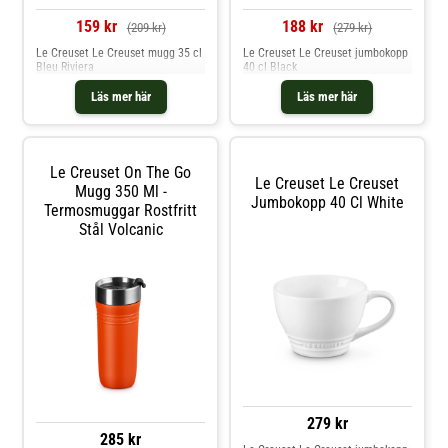
lock.- Bred öppning för enkel
rengöring.- Tillverkad i rostfritt
159 kr
188 kr
(209 kr)
(279 kr)
stål.- Red Dot Award for Product
Design 2025. Shoppa
Le Creuset Le Creuset mugg 35 cl
Le Creuset Le Creuset jumbokopp
Termosmuggar och mer Muggar &
Bleu Riviera
40 cl Black
Koppar hos Royal Design.
Läs mer här
Läs mer här
Le Creuset On The Go
Le Creuset Le Creuset
Mugg 350 Ml -
Jumbokopp 40 Cl White
Termosmuggar Rostfritt
Stål Volcanic
279 kr
285 kr