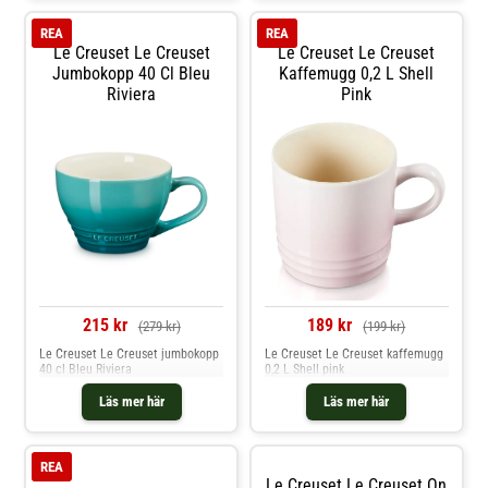
REA
REA
Le Creuset Le Creuset
Le Creuset Le Creuset
Jumbokopp 40 Cl Bleu
Kaffemugg 0,2 L Shell
Riviera
Pink
215 kr
189 kr
(279 kr)
(199 kr)
Le Creuset Le Creuset jumbokopp
Le Creuset Le Creuset kaffemugg
40 cl Bleu Riviera
0,2 L Shell pink
Läs mer här
Läs mer här
REA
Le Creuset Le Creuset On