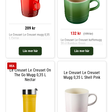
Dot Award for Product Design
2025.Om muggen från Le Creuset-
Rymmer 350 ml.-
Dubbelväggsisolering som håller
drycken varm längre.-
Enhandsgrepp med smart
öppningssystem.- Läckagesäkert
lock.- Bred öppning för enkel
209 kr
rengöring.- Tillverkad i rostfritt
132 kr
(199 kr)
stål.- Red Dot Award for Product
Le Creuset Le Creuset mugg 0,35
Design 2025. Shoppa
L Cerise
Le Creuset Le Creuset kaffemugg
Termosmuggar och mer Muggar &
20 cl Bamboo Green
Koppar hos Royal Design.
Läs mer här
Läs mer här
REA
Le Creuset Le Creuset On
Le Creuset Le Creuset
The Go Mugg 0,35 L
Mugg 0,35 L Shell Pink
Nectar