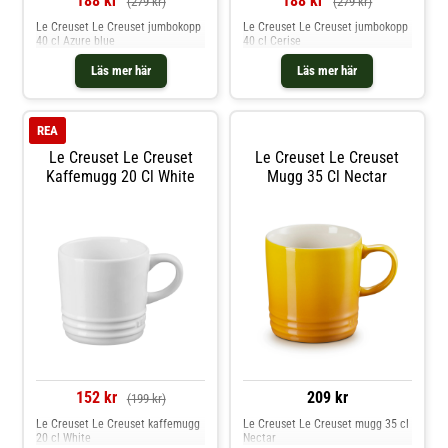
188 kr
188 kr
(279 kr)
(279 kr)
Le Creuset Le Creuset jumbokopp
Le Creuset Le Creuset jumbokopp
40 cl Azure blue
40 cl Cerise
Läs mer här
Läs mer här
REA
Le Creuset Le Creuset
Le Creuset Le Creuset
Kaffemugg 20 Cl White
Mugg 35 Cl Nectar
152 kr
209 kr
(199 kr)
Le Creuset Le Creuset kaffemugg
Le Creuset Le Creuset mugg 35 cl
20 cl White
Nectar