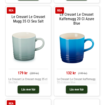
REA
REA
Le Creuset Le Creuset
Le Creuset Le Creuset
Kaffemugg 20 Cl Azure
Mugg 35 Cl Sea Salt
Blue
179 kr
132 kr
(209 kr)
(199 kr)
Le Creuset Le Creuset mugg 35 cl
Le Creuset Le Creuset kaffemugg
Sea Salt
20 cl Azure blue
Läs mer här
Läs mer här
REA