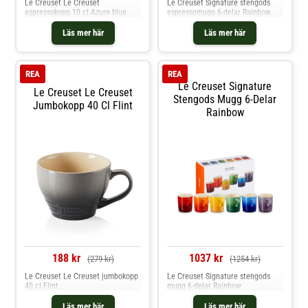
Le Creuset Le Creuset
Le Creuset Signature stengods
espressokopp 10 cl Azure blue
espressomugg 6-delar Rainbow
Läs mer här
Läs mer här
REA
REA
Le Creuset Signature
Le Creuset Le Creuset
Stengods Mugg 6-Delar
Jumbokopp 40 Cl Flint
Rainbow
188 kr
1037 kr
(279 kr)
(1254 kr)
Le Creuset Le Creuset jumbokopp
Le Creuset Signature stengods
40 cl Flint
mugg 6-delar Rainbow
Läs mer här
Läs mer här