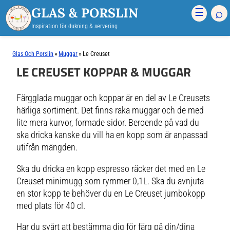
GLAS & PORSLIN
⌕
☰
Inspiration för dukning & servering
»
»
Glas Och Porslin
Muggar
Le Creuset
LE CREUSET KOPPAR & MUGGAR
Färgglada muggar och koppar är en del av Le Creusets
härliga sortiment. Det finns raka muggar och de med
lite mera kurvor, formade sidor. Beroende på vad du
ska dricka kanske du vill ha en kopp som är anpassad
utifrån mängden.
Ska du dricka en kopp espresso räcker det med en Le
Creuset minimugg som rymmer 0,1L. Ska du avnjuta
en stor kopp te behöver du en Le Creuset jumbokopp
med plats för 40 cl.
Har du svårt att bestämma dig för färg på din/dina