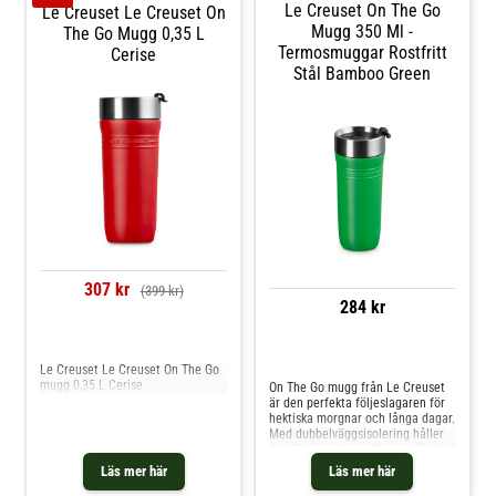
Le Creuset On The Go
Le Creuset Le Creuset On
Mugg 350 Ml -
The Go Mugg 0,35 L
Termosmuggar Rostfritt
Cerise
Stål Bamboo Green
307 kr
(399 kr)
284 kr
Jämför priser
Jämför priser
Le Creuset Le Creuset On The Go
mugg 0,35 L Cerise
On The Go mugg från Le Creuset
är den perfekta följeslagaren för
hektiska morgnar och långa dagar.
Med dubbelväggsisolering håller
den din dryck varm längre, så att
du kan njuta av varje klunk i rätt
Läs mer här
Läs mer här
temperatur, från pendlingen till