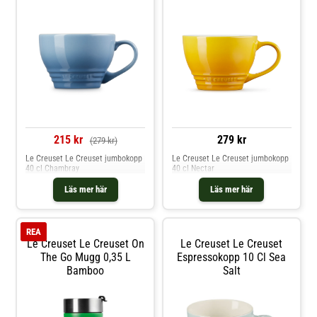
215 kr
279 kr
(279 kr)
Le Creuset Le Creuset jumbokopp
Le Creuset Le Creuset jumbokopp
40 cl Chambray
40 cl Nectar
Läs mer här
Läs mer här
REA
Le Creuset Le Creuset On
Le Creuset Le Creuset
The Go Mugg 0,35 L
Espressokopp 10 Cl Sea
Bamboo
Salt