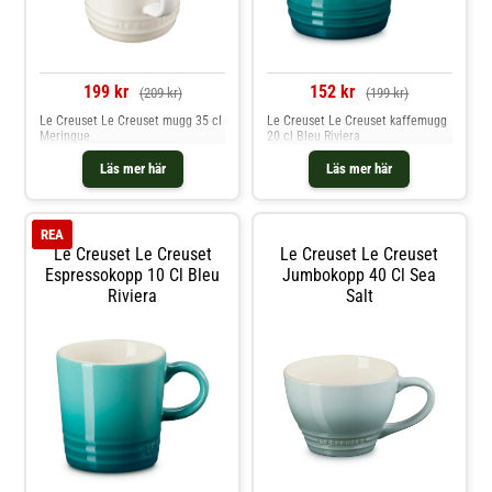
199 kr
152 kr
(209 kr)
(199 kr)
Le Creuset Le Creuset mugg 35 cl
Le Creuset Le Creuset kaffemugg
Meringue
20 cl Bleu Riviera
Läs mer här
Läs mer här
REA
Le Creuset Le Creuset
Le Creuset Le Creuset
Espressokopp 10 Cl Bleu
Jumbokopp 40 Cl Sea
Riviera
Salt