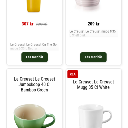
307 kr
209 kr
(399 kr)
Le Creuset Le Creuset mugg 0,35
L Shell pink
Jämför priser
Le Creuset Le Creuset On The Go
mugg 0,35 L Nectar
Läs mer här
Läs mer här
REA
Le Creuset Le Creuset
Le Creuset Le Creuset
Jumbokopp 40 Cl
Mugg 35 Cl White
Bamboo Green