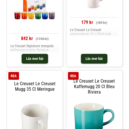
179 kr
(189 kr)
Le Creuset Le Creuset
espressokopp 10 cl Shell pink
842 kr
(1194 kr)
Le Creuset Signature stengods
kaffemugg 6-delar Rainbow
Läs mer här
Läs mer här
REA
REA
Le Creuset Le Creuset
Le Creuset Le Creuset
Kaffemugg 20 Cl Bleu
Mugg 35 Cl Meringue
Riviera