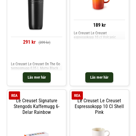
189 kr
Le Creuset Le Creuset
espressokopp 10 cl Volcanic
291 kr
(399 kr)
Jämför priser
Le Creuset Le Creuset On The Go
termosmugg 0,35 L Matte Black
Läs mer här
Läs mer här
REA
REA
Le Creuset Signature
Le Creuset Le Creuset
Stengods Kaffemugg 6-
Espressokopp 10 Cl Shell
Delar Rainbow
Pink