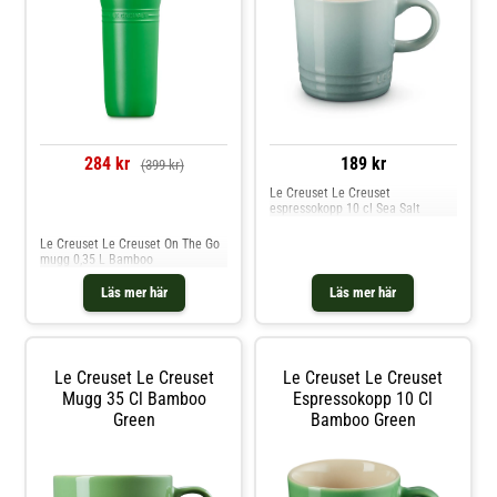
284 kr
189 kr
(399 kr)
Le Creuset Le Creuset
espressokopp 10 cl Sea Salt
Jämför priser
Le Creuset Le Creuset On The Go
mugg 0,35 L Bamboo
Läs mer här
Läs mer här
Le Creuset Le Creuset
Le Creuset Le Creuset
Mugg 35 Cl Bamboo
Espressokopp 10 Cl
Green
Bamboo Green