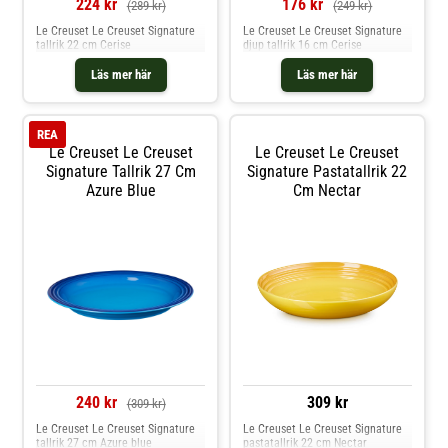
224 kr
176 kr
(289 kr)
(249 kr)
Le Creuset Le Creuset Signature
Le Creuset Le Creuset Signature
tallrik 22 cm Cerise
djup tallrik 16 cm Cerise
Läs mer här
Läs mer här
REA
Le Creuset Le Creuset
Le Creuset Le Creuset
Signature Tallrik 27 Cm
Signature Pastatallrik 22
Azure Blue
Cm Nectar
240 kr
309 kr
(309 kr)
Le Creuset Le Creuset Signature
Le Creuset Le Creuset Signature
tallrik 27 cm Azure blue
pastatallrik 22 cm Nectar