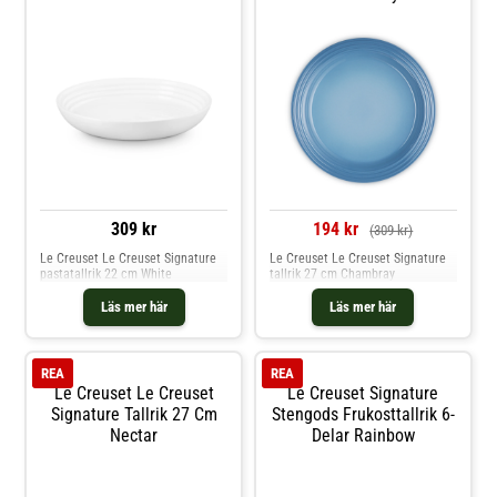
309 kr
194 kr
(309 kr)
Le Creuset Le Creuset Signature
Le Creuset Le Creuset Signature
pastatallrik 22 cm White
tallrik 27 cm Chambray
Läs mer här
Läs mer här
REA
REA
Le Creuset Le Creuset
Le Creuset Signature
Signature Tallrik 27 Cm
Stengods Frukosttallrik 6-
Nectar
Delar Rainbow