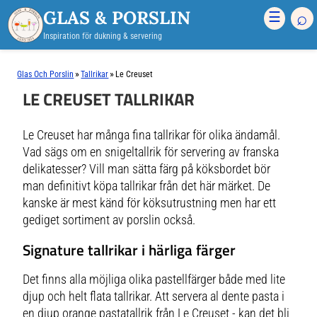
GLAS & PORSLIN
⌕
☰
Inspiration för dukning & servering
»
»
Glas Och Porslin
Tallrikar
Le Creuset
LE CREUSET TALLRIKAR
Le Creuset har många fina tallrikar för olika ändamål.
Vad sägs om en snigeltallrik för servering av franska
delikatesser? Vill man sätta färg på köksbordet bör
man definitivt köpa tallrikar från det här märket. De
kanske är mest känd för köksutrustning men har ett
gediget sortiment av porslin också.
Signature tallrikar i härliga färger
Det finns alla möjliga olika pastellfärger både med lite
djup och helt flata tallrikar. Att servera
al dente
pasta i
en djup orange pastatallrik från Le Creuset - kan det bli