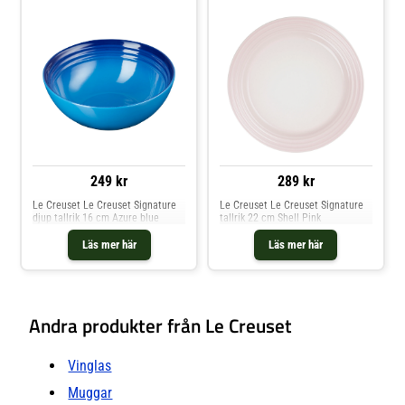
249 kr
289 kr
Le Creuset Le Creuset Signature
Le Creuset Le Creuset Signature
djup tallrik 16 cm Azure blue
tallrik 22 cm Shell Pink
Läs mer här
Läs mer här
Andra produkter från Le Creuset
Vinglas
Muggar