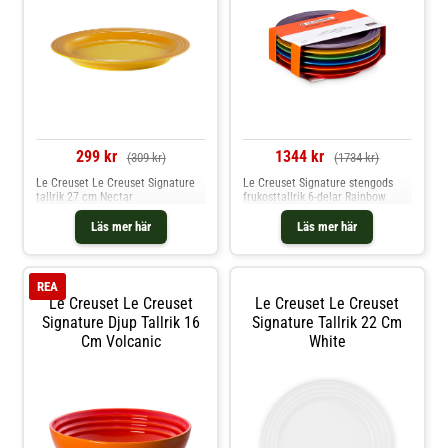
299 kr
1344 kr
(309 kr)
(1734 kr)
Le Creuset Le Creuset Signature
Le Creuset Signature stengods
tallrik 27 cm Nectar
frukosttallrik 6-delar Rainbow
Läs mer här
Läs mer här
REA
Le Creuset Le Creuset
Le Creuset Le Creuset
Signature Djup Tallrik 16
Signature Tallrik 22 Cm
Cm Volcanic
White