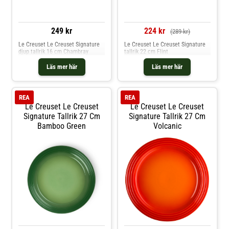
249 kr
224 kr
(289 kr)
Le Creuset Le Creuset Signature
Le Creuset Le Creuset Signature
djup tallrik 16 cm Chambray
tallrik 22 cm Flint
Läs mer här
Läs mer här
REA
REA
Le Creuset Le Creuset
Le Creuset Le Creuset
Signature Tallrik 27 Cm
Signature Tallrik 27 Cm
Bamboo Green
Volcanic