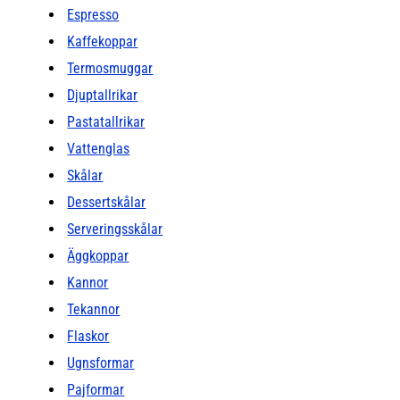
Espresso
Kaffekoppar
Termosmuggar
Djuptallrikar
Pastatallrikar
Vattenglas
Skålar
Dessertskålar
Serveringsskålar
Äggkoppar
Kannor
Tekannor
Flaskor
Ugnsformar
Pajformar