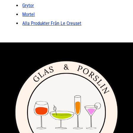
Grytor
Mortel
Alla Produkter Från Le Creuset