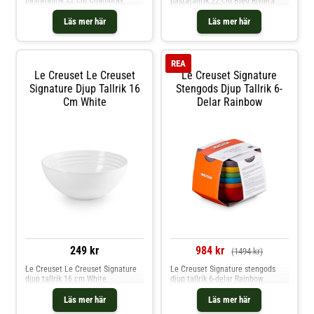
pastatallrik 22 cm Chambray
pastatallrik 22 cm Bleu Riviera
Läs mer här
Läs mer här
REA
Le Creuset Le Creuset
Le Creuset Signature
Signature Djup Tallrik 16
Stengods Djup Tallrik 6-
Cm White
Delar Rainbow
249 kr
984 kr
(1494 kr)
Le Creuset Le Creuset Signature
Le Creuset Signature stengods
djup tallrik 16 cm White
djup tallrik 6-delar Rainbow
Läs mer här
Läs mer här