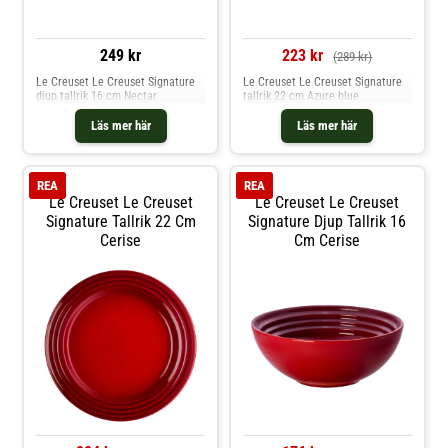
249 kr
223 kr
(289 kr)
Le Creuset Le Creuset Signature
Le Creuset Le Creuset Signature
djup tallrik 16 cm Nectar
tallrik 22 cm Azure blue
Läs mer här
Läs mer här
REA
REA
Le Creuset Le Creuset
Le Creuset Le Creuset
Signature Tallrik 22 Cm
Signature Djup Tallrik 16
Cerise
Cm Cerise