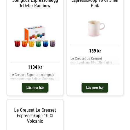
Stengods Espressomugg
Espressokopp 10 Cl Shell
6-Delar Rainbow
Pink
189 kr
Le Creuset Le Creuset
espressokopp 10 cl Shell pink
1134 kr
Le Creuset Signature stengods
espressomugg 6-delar Rainbow
Läs mer här
Läs mer här
Le Creuset Le Creuset
Espressokopp 10 Cl
Volcanic