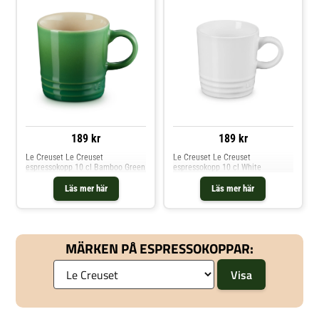
189 kr
189 kr
Le Creuset Le Creuset
Le Creuset Le Creuset
espressokopp 10 cl Bamboo Green
espressokopp 10 cl White
Läs mer här
Läs mer här
MÄRKEN PÅ ESPRESSOKOPPAR: