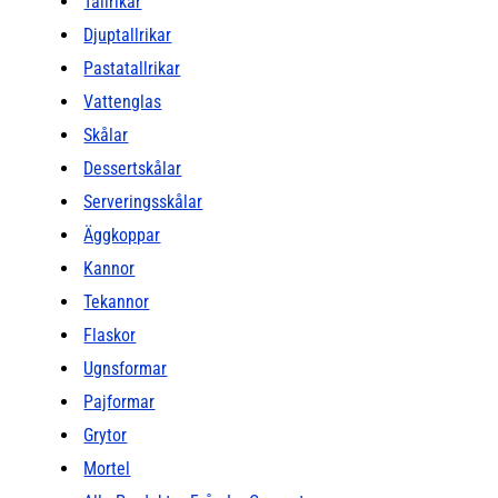
Tallrikar
Djuptallrikar
Pastatallrikar
Vattenglas
Skålar
Dessertskålar
Serveringsskålar
Äggkoppar
Kannor
Tekannor
Flaskor
Ugnsformar
Pajformar
Grytor
Mortel