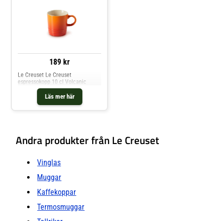
189 kr
Le Creuset Le Creuset
espressokopp 10 cl Volcanic
Läs mer här
Andra produkter från Le Creuset
Vinglas
Muggar
Kaffekoppar
Termosmuggar