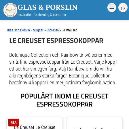
GLAS & PORSLIN
⌕
☰
Inspiration för dukning & servering
»
»
»
Glas Och Porslin
Muggar
Espresso
Le Creuset
LE CREUSET ESPRESSOKOPPAR
Botanique Collection och Rainbow är två serier med
små, fina espressokoppar från Le Creuset. Varje kopp i
ett set har sin egen färg. Välj Rainbow om du vill ha
alla regnbågens starka färger. Botanique Collection
består av 4 koppar i en mer jordnära färgkombination.
POPULÄRT INOM LE CREUSET
ESPRESSOKOPPAR
REA
Le Creuset Le Creuset