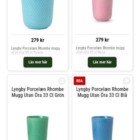
279 kr
279 kr
Lyngby Porcelæn Rhombe mugg
Lyngby Porcelæn Rhombe mugg
utan öra 33 cl Rosa
utan öra 33 cl Turkos
Läs mer här
Läs mer här
i
i
REA
Lyngby Porcelæn Rhombe
Lyngby Porcelæn Rhombe
Mugg Utan Öra 33 Cl Grön
Mugg Utan Öra 33 Cl Blå