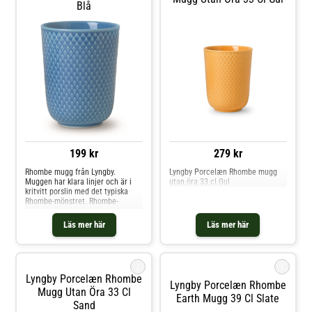
Blå
199 kr
279 kr
Rhombe mugg från Lyngby.
Lyngby Porcelæn Rhombe mugg
Muggen har klara linjer och är i
utan öra 33 cl Gul
kritvitt porslin med det typiska
Rhombe-mönstret. Rhombe-
muggen är en hyllning till det
klassiska porslinet och en fin
Läs mer här
Läs mer här
tolkning av ett populärt och
välkänt mönster, som är hämtat
från Lyngby Porslins stora
designarkiv. Alla delar kan
i
i
kombiner
Lyngby Porcelæn Rhombe
Lyngby Porcelæn Rhombe
Mugg Utan Öra 33 Cl
Earth Mugg 39 Cl Slate
Sand