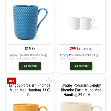
319 kr
299 kr
(499 kr)
Lyngby Porcelæn Rhombe mugg
Lyngby Porcelæn Rhombe mugg
med handtag 33 cl Blå
33 cl 2-pack vit
Läs mer här
Läs mer här
i
REA
Lyngby Porcelæn Rhombe
Lyngby Porcelæn Lyngby
Mugg Med Handtag 33 Cl
Rhombe Earth Mugg Med
Gul
Handtag 39 Cl Marble