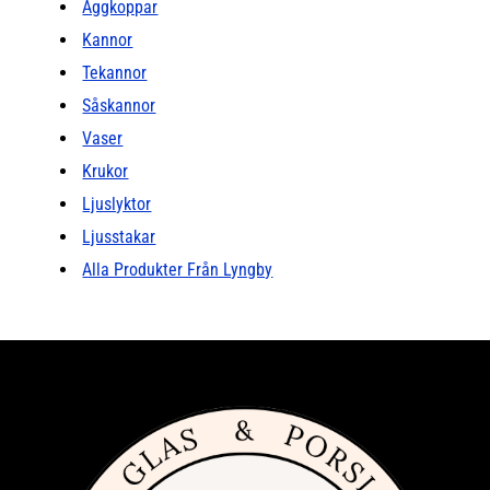
Äggkoppar
Kannor
Tekannor
Såskannor
Vaser
Krukor
Ljuslyktor
Ljusstakar
Alla Produkter Från Lyngby