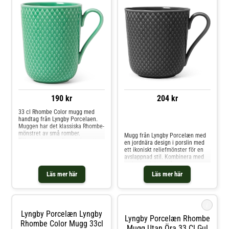
190 kr
204 kr
33 cl Rhombe Color mugg med
handtag från Lyngby Porcelaen.
Jämför priser
Muggen har det klassiska Rhombe-
mönstret av små romber.
Mugg från Lyngby Porcelæn med
Tillverkad av porslin och har ett
en jordnära design i porslin med
ergonomiskt handtag som är skönt
ett ikoniskt reliefmönster för en
att hålla i när du dricker. Kommer
avslappnad stil. Kombinera med
i flera härliga färger.
andra produkter från samma
serie.Formgivning av Reckweg &
Läs mer här
Läs mer här
Nordentoft.Om muggen från
Lyngby Porcelæn- Dekorerad med
Rhombe-servisens ikoniska
Reliefmönster.- Formgivning av
i
Reckweg & Nordentoft.- Gjord av
Lyngby Porcelæn Lyngby
porslin. Shoppa Kaffekoppar och
Lyngby Porcelæn Rhombe
mer Muggar & Koppar hos Royal
Rhombe Color Mugg 33cl
Mugg Utan Öra 33 Cl Gul
Design.