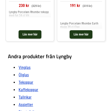
230 kr
191 kr
(329 kr)
(319 kr)
Lyngby Porcelæn Rhombe tekopp
med fat 24 cl Vit
Jämför priser
Lyngby Porcelæn Rhombe Earth
mugg 39 cl Clay
Läs mer här
Läs mer här
Andra produkter från Lyngby
Vinglas
Ölglas
Tekoppar
Kaffekoppar
Tallrikar
Assietter