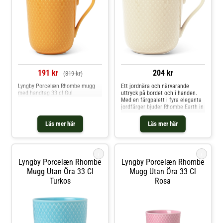
191 kr
204 kr
(319 kr)
Lyngby Porcelæn Rhombe mugg
Ett jordnära och närvarande
med handtag 33 cl Gul
uttryck på bordet och i handen.
Med en färgpalett i fyra eleganta
jordfärger bjuder Rhombe Earth in
oss att sakta ner, vara närvarande
vid måltiden, dem vi äter med och
Läs mer här
Läs mer här
lägga märke till skönheten i
servisen vi äter och dricker ur.
Seriens muggar på 39 cl är
perfekta för e
i
i
Lyngby Porcelæn Rhombe
Lyngby Porcelæn Rhombe
Mugg Utan Öra 33 Cl
Mugg Utan Öra 33 Cl
Turkos
Rosa