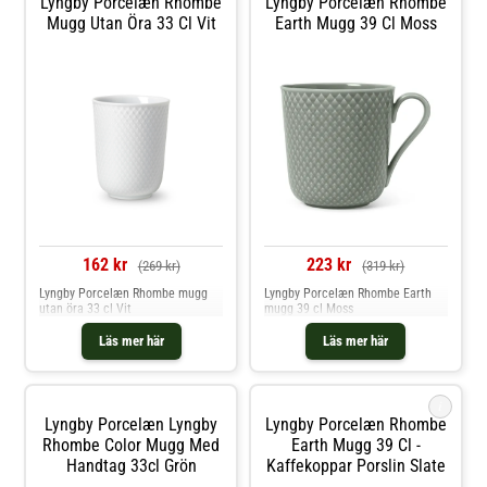
Lyngby Porcelæn Rhombe
Lyngby Porcelæn Rhombe
Mugg Utan Öra 33 Cl Vit
Earth Mugg 39 Cl Moss
162 kr
223 kr
(269 kr)
(319 kr)
Lyngby Porcelæn Rhombe mugg
Lyngby Porcelæn Rhombe Earth
utan öra 33 cl Vit
mugg 39 cl Moss
Läs mer här
Läs mer här
i
Lyngby Porcelæn Lyngby
Lyngby Porcelæn Rhombe
Rhombe Color Mugg Med
Earth Mugg 39 Cl -
Handtag 33cl Grön
Kaffekoppar Porslin Slate