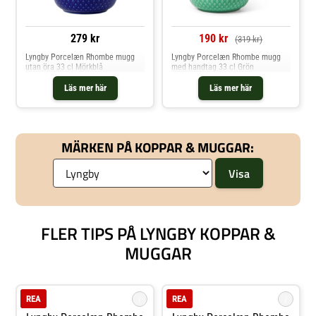
190 kr
279 kr
(319 kr)
Lyngby Porcelæn Rhombe mugg
Lyngby Porcelæn Rhombe mugg
med handtag 33 cl Grön
utan öra 33 cl Mörkblå
Läs mer här
Läs mer här
MÄRKEN PÅ KOPPAR & MUGGAR:
FLER TIPS PÅ LYNGBY KOPPAR &
MUGGAR
i
i
REA
REA