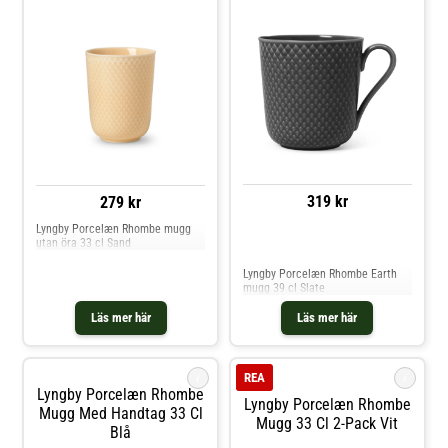
319 kr
279 kr
Lyngby Porcelæn Rhombe mugg
utan öra 33 cl Sand
Jämför priser
Lyngby Porcelæn Rhombe Earth
mugg 39 cl Slate
Läs mer här
Läs mer här
i
i
REA
Lyngby Porcelæn Rhombe
Lyngby Porcelæn Rhombe
Mugg Med Handtag 33 Cl
Mugg 33 Cl 2-Pack Vit
Blå