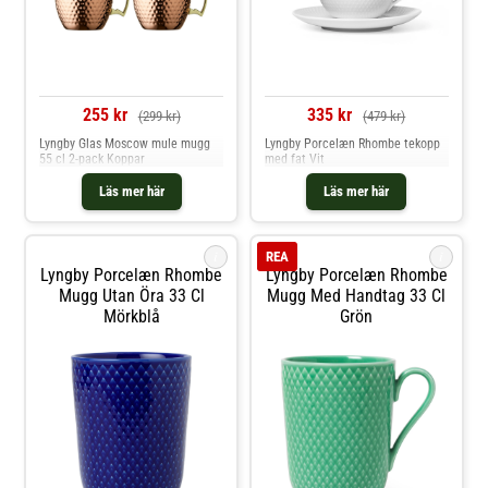
255 kr
335 kr
(299 kr)
(479 kr)
Lyngby Glas Moscow mule mugg
Lyngby Porcelæn Rhombe tekopp
55 cl 2-pack Koppar
med fat Vit
Läs mer här
Läs mer här
i
i
REA
Lyngby Porcelæn Rhombe
Lyngby Porcelæn Rhombe
Mugg Utan Öra 33 Cl
Mugg Med Handtag 33 Cl
Mörkblå
Grön