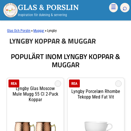
GLAS & PORSLIN
⌕
☰
Inspiration för dukning & servering
»
»
Glas Och Porslin
Muggar
Lyngby
LYNGBY KOPPAR & MUGGAR
POPULÄRT INOM LYNGBY KOPPAR &
MUGGAR
i
i
REA
REA
Lyngby Glas Moscow
Lyngby Porcelæn Rhombe
Mule Mugg 55 Cl 2-Pack
Tekopp Med Fat Vit
Koppar