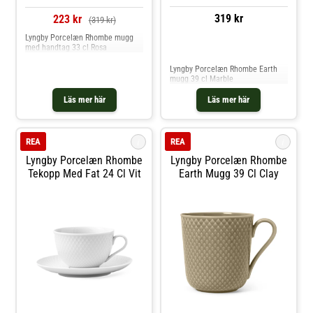
319 kr
223 kr
(319 kr)
Lyngby Porcelæn Rhombe mugg
med handtag 33 cl Rosa
Jämför priser
Lyngby Porcelæn Rhombe Earth
mugg 39 cl Marble
Läs mer här
Läs mer här
i
i
REA
REA
Lyngby Porcelæn Rhombe
Lyngby Porcelæn Rhombe
Tekopp Med Fat 24 Cl Vit
Earth Mugg 39 Cl Clay