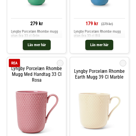
279 kr
179 kr
(279 kr)
Lyngby Porcelæn Rhombe mugg
Lyngby Porcelæn Rhombe mugg
utan öra 33 cl Grön
utan öra 33 cl Blå
Läs mer här
Läs mer här
i
i
REA
Lyngby Porcelæn Rhombe
Lyngby Porcelæn Rhombe
Mugg Med Handtag 33 Cl
Earth Mugg 39 Cl Marble
Rosa