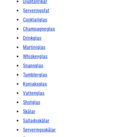
Djuptallrikar
Serveringsfat
Cocktailglas
Champagneglas
Drinkglas
Martiniglas
Whiskeyglas
Snapsglas
Tumblerglas
Konjaksglas
Vattenglas
Shotglas
Skålar
Salladsskålar
Serveringsskålar