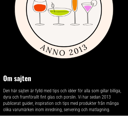
Om sajten
Den här sajten är fylld med tips och idéer för alla som gillar billiga,
dyra och framförallt fint glas och porslin. Vi har sedan 2013
publicerat guider, inspiration och tips med produkter från
många
olika varumärken
inom inredning, servering och matlagning.
Har du förslag och idéer får du gärna kontakta oss på
hej[ätt]glasochporslin.se