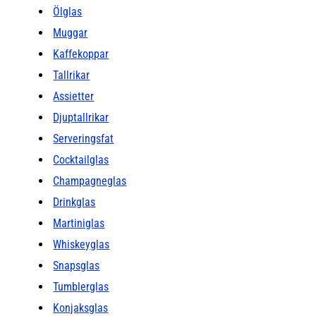
Ölglas
Muggar
Kaffekoppar
Tallrikar
Assietter
Djuptallrikar
Serveringsfat
Cocktailglas
Champagneglas
Drinkglas
Martiniglas
Whiskeyglas
Snapsglas
Tumblerglas
Konjaksglas