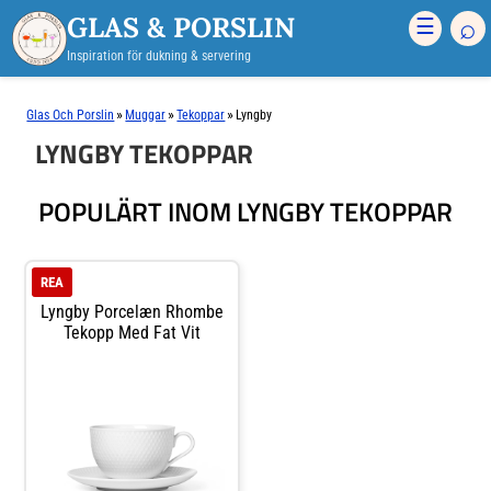
GLAS & PORSLIN
⌕
☰
Inspiration för dukning & servering
»
»
»
Glas Och Porslin
Muggar
Tekoppar
Lyngby
LYNGBY TEKOPPAR
POPULÄRT INOM LYNGBY TEKOPPAR
REA
Lyngby Porcelæn Rhombe
Tekopp Med Fat Vit