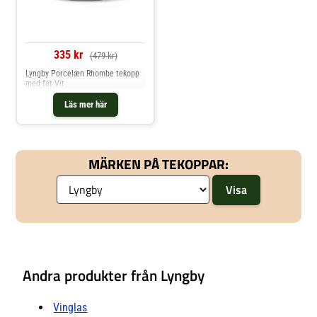
335 kr
(479 kr)
Lyngby Porcelæn Rhombe tekopp
med fat Vit
Läs mer här
MÄRKEN PÅ TEKOPPAR:
Andra produkter från Lyngby
Vinglas