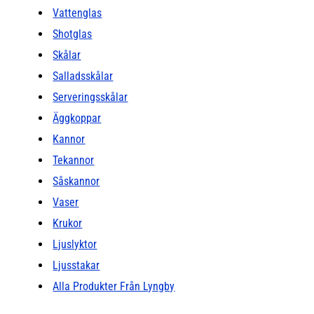
Vattenglas
Shotglas
Skålar
Salladsskålar
Serveringsskålar
Äggkoppar
Kannor
Tekannor
Såskannor
Vaser
Krukor
Ljuslyktor
Ljusstakar
Alla Produkter Från Lyngby