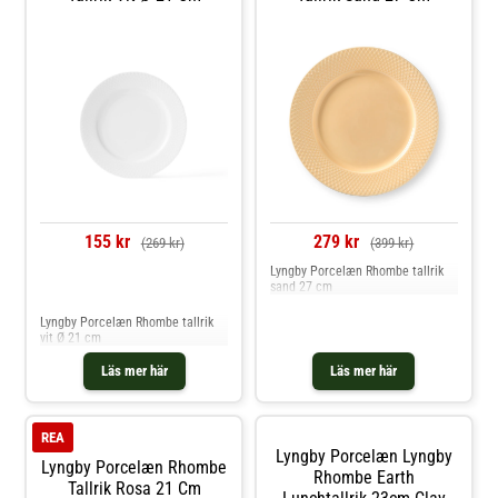
155 kr
279 kr
(269 kr)
(399 kr)
Lyngby Porcelæn Rhombe tallrik
sand 27 cm
Jämför priser
Lyngby Porcelæn Rhombe tallrik
vit Ø 21 cm
Läs mer här
Läs mer här
REA
Lyngby Porcelæn Lyngby
Lyngby Porcelæn Rhombe
Rhombe Earth
Tallrik Rosa 21 Cm