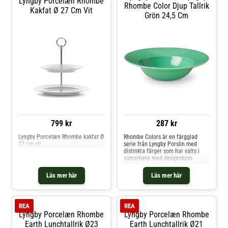
Lyngby Porcelæn Rhombe
Rhombe Color Djup Tallrik
Kakfat Ø 27 Cm Vit
Grön 24,5 Cm
799 kr
287 kr
Lyngby Porcelæn Rhombe kakfat Ø
Rhombe Colors är en färgglad
27 cm vit
serie från Lyngby Porslin med
distinkta färger som har valts i
samarbete med designduon
Stilleben. Alla färgvariationer kan
blandas kors och tvärs
Läs mer här
Läs mer här
tillsammans eller med det vita
Rhome-porslinet. Det klassiska
Rhombe-mönstret på porslinet
härstammar från Lyngby Porslins
REA
REA
a
Lyngby Porcelæn Rhombe
Lyngby Porcelæn Rhombe
Earth Lunchtallrik Ø23
Earth Lunchtallrik Ø21