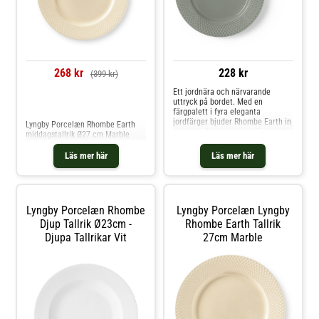
268 kr
228 kr
(399 kr)
Ett jordnära och närvarande
uttryck på bordet. Med en
Jämför priser
färgpalett i fyra eleganta
jordfärger bjuder Rhombe Earth in
Lyngby Porcelæn Rhombe Earth
oss att sakta ner, vara närvarande
middagstallrik Ø27 cm Marble
vid måltiden, dem vi äter med och
lägga märke till skönheten i
Läs mer här
Läs mer här
servisen. Seriens lilla lunchtallrik
på 21 cm i diameter finns i den
grågröna färgen Mo
Lyngby Porcelæn Rhombe
Lyngby Porcelæn Lyngby
Djup Tallrik Ø23cm -
Rhombe Earth Tallrik
Djupa Tallrikar Vit
27cm Marble