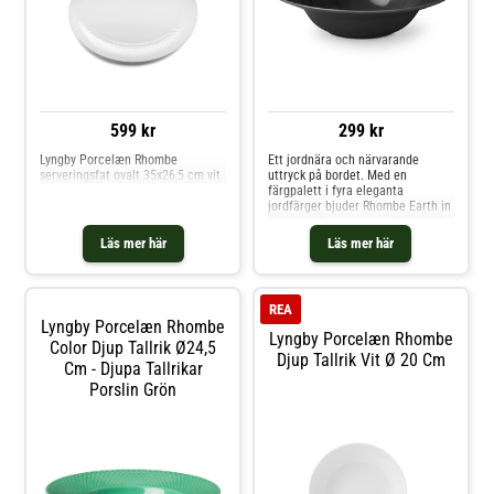
599 kr
299 kr
Lyngby Porcelæn Rhombe
Ett jordnära och närvarande
serveringsfat ovalt 35x26,5 cm vit
uttryck på bordet. Med en
färgpalett i fyra eleganta
jordfärger bjuder Rhombe Earth in
oss att sakta ner, vara närvarande
vid måltiden, dem vi äter med och
Läs mer här
Läs mer här
lägga märke till skönheten i
servisen. Seriens pastatallrik på
24,5 cm i diameter, som också är
perfekt till soppa,
REA
Lyngby Porcelæn Rhombe
Lyngby Porcelæn Rhombe
Color Djup Tallrik Ø24,5
Djup Tallrik Vit Ø 20 Cm
Cm - Djupa Tallrikar
Porslin Grön