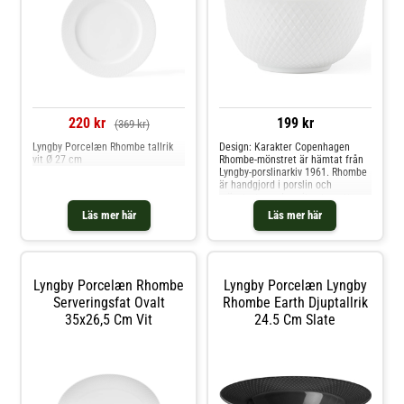
220 kr
199 kr
(369 kr)
Lyngby Porcelæn Rhombe tallrik
Design: Karakter Copenhagen
vit Ø 27 cm
Rhombe-mönstret är hämtat från
Lyngby-porslinarkiv 1961. Rhombe
är handgjord i porslin och
mönstret ger den vita ytan ett
enkelt och klassiskt uttryck som
Läs mer här
Läs mer här
passar för både vardag och fest.
Lyngby Porcelæn Rhombe
Lyngby Porcelæn Lyngby
Serveringsfat Ovalt
Rhombe Earth Djuptallrik
35x26,5 Cm Vit
24.5 Cm Slate