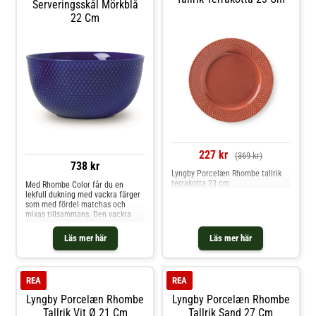
Serveringsskål Mörkblå
22 Cm
227 kr
(369 kr)
738 kr
Lyngby Porcelæn Rhombe tallrik
terrakotta 23 cm
Med Rhombe Color får du en
lekfull dukning med vackra färger
som med fördel matchas och
mixas tillsammans. Den vackra
serveringsskålen från Lyngby
Porslin är i handgjord i mörkblå
Läs mer här
Läs mer här
porslin och mäter 22 cm i
diameter.
REA
REA
Lyngby Porcelæn Rhombe
Lyngby Porcelæn Rhombe
Tallrik Vit Ø 21 Cm
Tallrik Sand 27 Cm