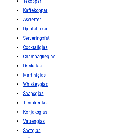
Tekoppar
Kaffekoppar
Assietter
Djuptallrikar
Serveringsfat
Cocktailglas
Champagneglas
Drinkglas
Martiniglas
Whiskeyglas
Snapsglas
Tumblerglas
Konjaksglas
Vattenglas
Shotglas