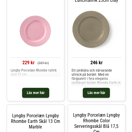
Lunchtallrik 23cm Clay
229 kr
246 kr
(339 kr)
Lyngby Porcelæn Rhombe tallrik
Ett jordnära och närvarande
rosa 21 cm
uttryck på bordet. Med en
färgpalett i fyra eleganta
jordfärger bjuder Rhombe Earth in
oss att sakta ner, vara närvarande
vid måltiden, dem vi äter med och
Läs mer här
Läs mer här
lägga märke till skönheten i
servisen. Seriens mellanstora
lunchtallrik på 23 cm i diameter
har den ljusbruna färgen
Lyngby Porcelæn Lyngby
Lyngby Porcelæn Lyngby
Rhombe Color
Rhombe Earth Skål 13 Cm
Serveringsskål Blå 17,5
Marble
Cm