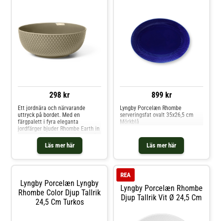
298 kr
899 kr
Ett jordnära och närvarande
Lyngby Porcelæn Rhombe
uttryck på bordet. Med en
serveringsfat ovalt 35x26,5 cm
färgpalett i fyra eleganta
Mörkblå
jordfärger bjuder Rhombe Earth in
oss att sakta ner, vara närvarande
vid måltiden, dem vi äter med och
Läs mer här
Läs mer här
lägga märke till skönheten i
servisen. Seriens största skål på
15,5 cm i diameter har den
ljusbruna färgen Clay som
REA
Lyngby Porcelæn Lyngby
Lyngby Porcelæn Rhombe
Rhombe Color Djup Tallrik
Djup Tallrik Vit Ø 24,5 Cm
24,5 Cm Turkos