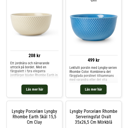
208 kr
499 kr
Ett jordnära och närvarande
uttryck på bordet. Med en
Lekfullt porslin med Lyngby-serien
färgpalett i fyra eleganta
Rhombe Color. Kombinera det
jordfärger bjuder Rhombe Earth in
färgglada porslinet tillsammans
oss att sakta ner, vara närvarande
med varandra eller det vita
vid måltiden, dem vi äter med och
stilrena Rhombe-porslinet. Den
lägga märke till skönheten i
vackra Rhombe serveringsskålen i
Läs mer här
Läs mer här
servisen. Seriens mellanskål på 13
handgjort blått porslin från Lyngby
cm i diameter finns i två
Porslin mäter 17,5 cm i diameter
färgvarianter, den grågrön
och är perfekt för användning
både i vardage
Lyngby Porcelæn Lyngby
Lyngby Porcelæn Rhombe
Rhombe Earth Skål 15,5
Serveringsfat Ovalt
Cm Clay
35x26,5 Cm Mörkblå