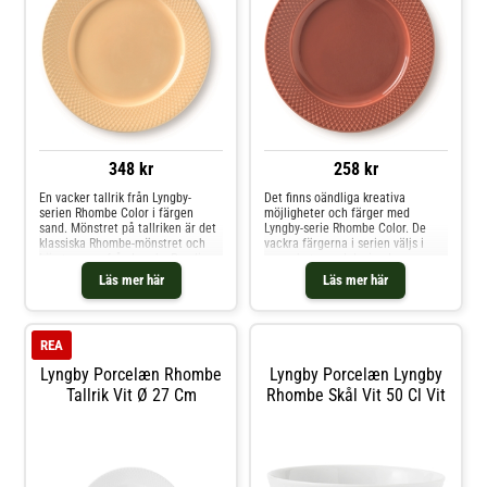
348 kr
258 kr
En vacker tallrik från Lyngby-
Det finns oändliga kreativa
serien Rhombe Color i färgen
möjligheter och färger med
sand. Mönstret på tallriken är det
Lyngby-serie Rhombe Color. De
klassiska Rhombe-mönstret och
vackra färgerna i serien väljs i
härstammar från Lyngby Porslins
samarbete med designduon
arkiv som såg dagens ljus redan år
Stilleben och kombineras med
Läs mer här
Läs mer här
1961. Mixa och matcha det vackra
fördel tillsammans. På den
porslinet för en härlig och lekfull
handgjorda tallriken finns det
dukning.
klassiska Rhombe-mönstret som
ger ett klassiskt och enkelt
REA
uttryck.
Lyngby Porcelæn Rhombe
Lyngby Porcelæn Lyngby
Tallrik Vit Ø 27 Cm
Rhombe Skål Vit 50 Cl Vit