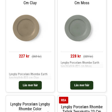
Cm Clay
Cm Moss
227 kr
228 kr
(369 kr)
(339 kr)
Lyngby Porcelæn Rhombe Earth
lunchtallrik Ø21 cm Moss
Jämför priser
Lyngby Porcelæn Rhombe Earth
lunchtallrik Ø23 cm Clay
Läs mer här
Läs mer här
REA
Lyngby Porcelæn Lyngby
Lyngby Porcelæn Rhombe
Rhombe Color
Tallrik Terrakotta 23 Cm