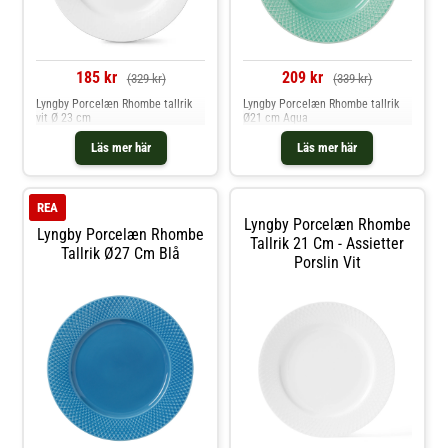
185 kr
209 kr
(329 kr)
(339 kr)
Lyngby Porcelæn Rhombe tallrik
Lyngby Porcelæn Rhombe tallrik
vit Ø 23 cm
Ø21 cm Aqua
Läs mer här
Läs mer här
REA
Lyngby Porcelæn Rhombe
Lyngby Porcelæn Rhombe
Tallrik 21 Cm - Assietter
Tallrik Ø27 Cm Blå
Porslin Vit