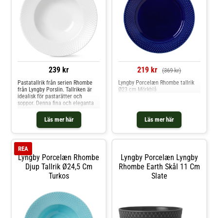
239 kr
219 kr
(369 kr)
Pastatallrik från serien Rhombe
Lyngby Porcelæn Rhombe tallrik
från Lyngby Porslin. Tallriken är
Ø23 cm Mörkblå
idealisk för pastarätter och
soppor. Denna fina och eleganta
tallriken har en tydlig koppling till
övriga Rhombe-serien med det
Läs mer här
Läs mer här
diskreta mönstret på tallriken.
Använd pastatallriken både till
vardags eller till speciella
tillfällen.
REA
Lyngby Porcelæn Rhombe
Lyngby Porcelæn Lyngby
Djup Tallrik Ø24,5 Cm
Rhombe Earth Skål 11 Cm
Turkos
Slate