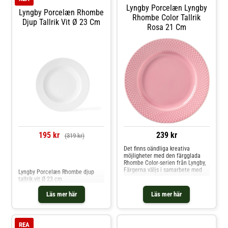
Lyngby Porcelæn Lyngby
Lyngby Porcelæn Rhombe
Rhombe Color Tallrik
Djup Tallrik Vit Ø 23 Cm
Rosa 21 Cm
195 kr
239 kr
(319 kr)
Det finns oändliga kreativa
möjligheter med den färgglada
Jämför priser
Rhombe Color-serien från Lyngby,
Färgerna väljs i samarbete med
Lyngby Porcelæn Rhombe djup
designduon Stilleben och tallriken
tallrik vit Ø 23 cm
har det klassiska Rhombe-
mönstret som har sitt ursprung i
Läs mer här
Läs mer här
Lyngby Porslins arkiv från år 1961.
Tallriken i rosa färg blir en
färgsprakande detal
REA