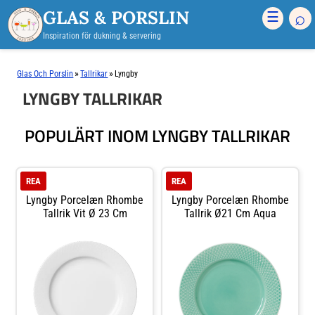
GLAS & PORSLIN
⌕
☰
Inspiration för dukning & servering
»
»
Glas Och Porslin
Tallrikar
Lyngby
LYNGBY TALLRIKAR
POPULÄRT INOM LYNGBY TALLRIKAR
REA
REA
Lyngby Porcelæn Rhombe
Lyngby Porcelæn Rhombe
Tallrik Vit Ø 23 Cm
Tallrik Ø21 Cm Aqua