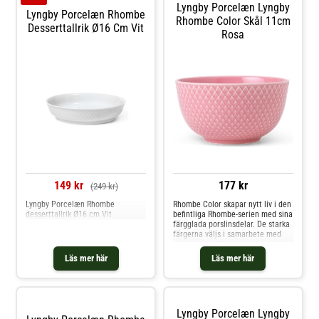
Lyngby Porcelæn Lyngby
Lyngby Porcelæn Rhombe
Rhombe Color Skål 11cm
Desserttallrik Ø16 Cm Vit
Rosa
149 kr
177 kr
(249 kr)
Lyngby Porcelæn Rhombe
Rhombe Color skapar nytt liv i den
desserttallrik Ø16 cm Vit
befintliga Rhombe-serien med sina
färgglada porslinsdelar. De starka
färgerna väljs i samarbete med
designduon Stilleben och varje del
av Rhombe Color-serien har sin
Läs mer här
Läs mer här
egen unika färg. Alla delar kan
matchas och kombineras med
varandra eller med de vita
delarna. Den
Lyngby Porcelæn Lyngby