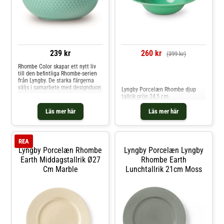
239 kr
260 kr
(399 kr)
Rhombe Color skapar ett nytt liv
till den befintliga Rhombe-serien
Jämför priser
från Lyngby. De starka färgerna
väljs i samarbete med designduon
Lyngby Porcelæn Rhombe djup
Stilleben. Varje del i Color-serien
tallrik grön 24,5 cm
har sin egna unika färg och
matchas med fördel tillsammans
Läs mer här
Läs mer här
eller till det vita klassiska
Rhombe-porslinet. Rhombe-skålen
i färgen aq
REA
Lyngby Porcelæn Rhombe
Lyngby Porcelæn Lyngby
Earth Middagstallrik Ø27
Rhombe Earth
Cm Marble
Lunchtallrik 21cm Moss