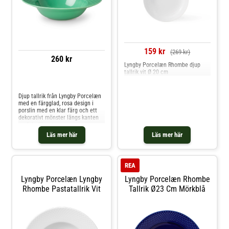
159 kr
(269 kr)
260 kr
Lyngby Porcelæn Rhombe djup
tallrik vit Ø 20 cm
Jämför priser
Djup tallrik från Lyngby Porcelæn
med en färgglad, rosa design i
porslin med en klar färg och ett
dekorativt mönster längs kanten
perfekt för att servera
pasta.Formgivning av Stilleben +
Läs mer här
Läs mer här
Reckweg & Nordentoft.Om djupa
tallriken från Lyngby Porcelæn-
Formgivning av Stilleben +
Reckweg & Nordentoft.- Från
REA
serien Rhombe Color.- Gjord av
porslin.- Rund form. Shoppa Djupa
Lyngby Porcelæn Lyngby
Lyngby Porcelæn Rhombe
tallrikar och mer Tallrikar hos
Rhombe Pastatallrik Vit
Tallrik Ø23 Cm Mörkblå
Royal Design.