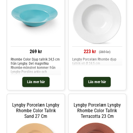
269 kr
223 kr
(369 kr)
Rhombe Color Djup tallrik 24,5 cm
Lyngby Porcelæn Rhombe djup
från Lyngby. Det magnifika
tallrik vit Ø 24,5 cm
Rhombe-mönstret kommer från
Lyngby Porslins arkiv och
lanserades första gången redan
1961. Detta ger varje dukning ett
Läs mer här
Läs mer här
enkelt, klassiskt uttryck som
tidlöst pryder bordet, både till
vardag och fest. De starka
färgerna i Rhombe Color-kollek
Lyngby Porcelæn Lyngby
Lyngby Porcelæn Lyngby
Rhombe Color Tallrik
Rhombe Color Tallrik
Sand 27 Cm
Terracotta 23 Cm