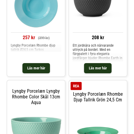
257 kr
208 kr
(399 kr)
Lyngby Porcelæn Rhombe djup
Ett jordnära och närvarande
tallrik Ø24,5 cm Turkos
uttryck på bordet. Med en
färgpalett i fyra eleganta
jordfärger bjuder Rhombe Earth in
oss att sakta ner, vara närvarande
vid måltiden, dem vi äter med och
Läs mer här
Läs mer här
lägga märke till skönheten i
servisen. Seriens minsta skål på
11 cm i diameter har den mörkgrå
färgen Slate som prec
REA
Lyngby Porcelæn Lyngby
Lyngby Porcelæn Rhombe
Rhombe Color Skål 13cm
Djup Tallrik Grön 24,5 Cm
Aqua