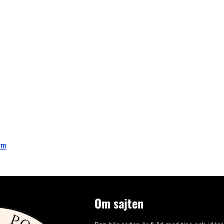
rm
Om sajten