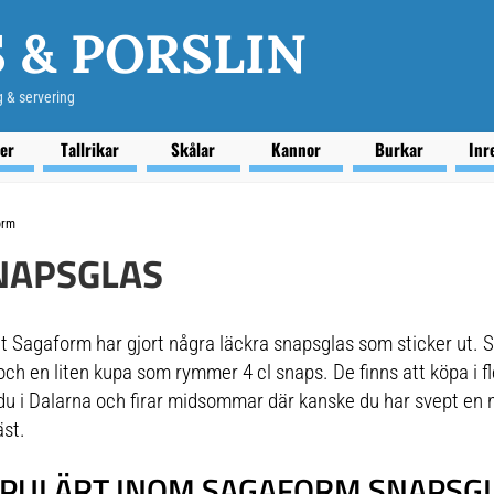
 & PORSLIN
g & servering
ser
Tallrikar
Skålar
Kannor
Burkar
Inr
orm
NAPSGLAS
 Sagaform har gjort några läckra snapsglas som sticker ut. 
ch en liten kupa som rymmer 4 cl snaps. De finns att köpa i fl
 du i Dalarna och firar midsommar där kanske du har svept en n
st.
PULÄRT INOM SAGAFORM SNAPSG