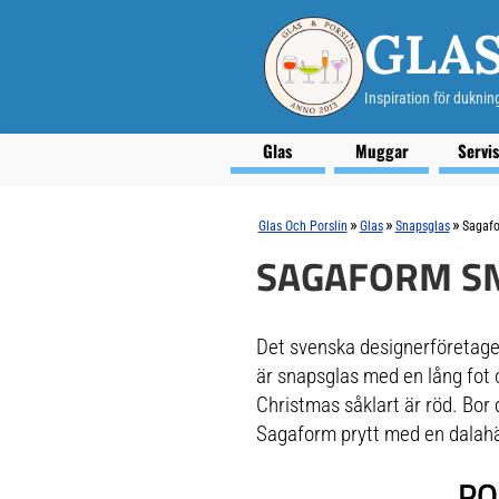
GLAS
Inspiration för duknin
Glas
Muggar
Servi
»
»
»
Glas Och Porslin
Glas
Snapsglas
Sagaf
SAGAFORM S
Det svenska designerföretaget
är snapsglas med en lång fot o
Christmas såklart är röd. Bor
Sagaform prytt med en dalahä
PO