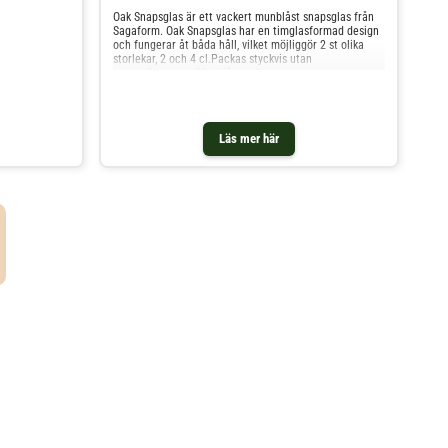
Oak Snapsglas är ett vackert munblåst snapsglas från
Sagaform. Oak Snapsglas har en timglasformad design
och fungerar åt båda håll, vilket möjliggör 2 st olika
storlekar, 2 och 4 cl.Packas styckvis utan
presentkartong. Munblåsta glas
Läs mer här