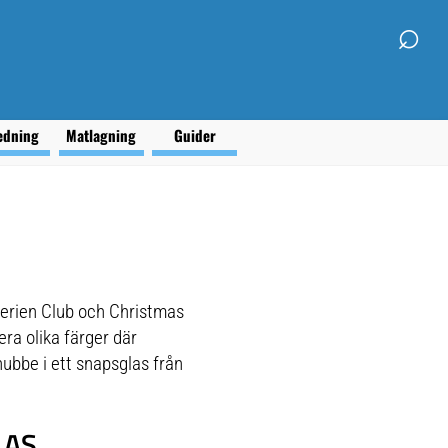
⌕
edning
Matlagning
Guider
Serien Club och Christmas
era olika färger där
ubbe i ett snapsglas från
LAS