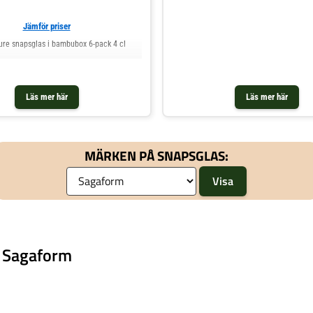
Jämför priser
re snapsglas i bambubox 6-pack 4 cl
Läs mer här
Läs mer här
MÄRKEN PÅ SNAPSGLAS:
n Sagaform