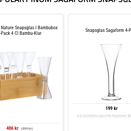
 Nature Snapsglas I Bambubox
Snapsglas Sagaform 4-
-Pack 4 Cl Bambu-Klar
199 kr
4 st munblåsta glas från Sagaform. R
406 kr
(599 kr)