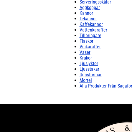
Serveringsskålar
Äggkoppar
Kannor
Tekannor
Kaffekannor
Vattenkaraffer
Tillbringare
Flaskor
Vinkaraffer
Vaser
Krukor
Ljuslyktor
Ljusstakar
Ugnsformar
Mortel
Alla Produkter Från Sagafo