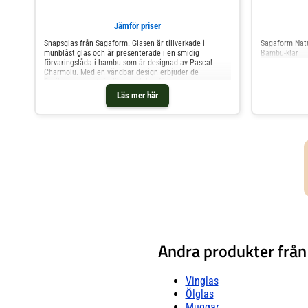
Jämför priser
Snapsglas från Sagaform. Glasen är tillverkade i
Sagaform Natu
munblåst glas och är presenterade i en smidig
Bambu-klar
förvaringslåda i bambu som är designad av Pascal
Charmolu. Med en vändbar design erbjuder de
flexibilitet med två olika storlekar för dina
snapsupplevelser. Formgivning av Pascal Charmolu. Om
Läs mer här
snapsglasen från Sagaform- Formgivning av Pascal
Charmolu.- Säljs i 6-pack.- Gjord av munblåst glas.
Skötselråd för snapsglasen- Handdisk rekommenderas.
Shoppa Snapsglas & Avecglas och mer Glas hos Royal
Design.
Andra produkter frå
Vinglas
Ölglas
Muggar