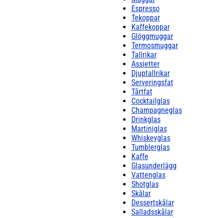
Espresso
Tekoppar
Kaffekoppar
Glöggmuggar
Termosmuggar
Tallrikar
Assietter
Djuptallrikar
Serveringsfat
Tårtfat
Cocktailglas
Champagneglas
Drinkglas
Martiniglas
Whiskeyglas
Tumblerglas
Kaffe
Glasunderlägg
Vattenglas
Shotglas
Skålar
Dessertskålar
Salladsskålar