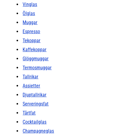
Vinglas
Ölglas
Muggar
Espresso
Tekoppar
Kaffekoppar
Glöggmuggar
Termosmuggar
Tallrikar
Assietter
Djuptallrikar
Serveringsfat
Tårtfat
Cocktailglas
Champagneglas