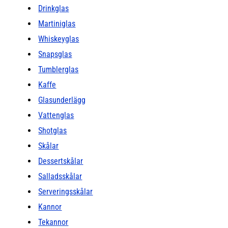
Drinkglas
Martiniglas
Whiskeyglas
Snapsglas
Tumblerglas
Kaffe
Glasunderlägg
Vattenglas
Shotglas
Skålar
Dessertskålar
Salladsskålar
Serveringsskålar
Kannor
Tekannor