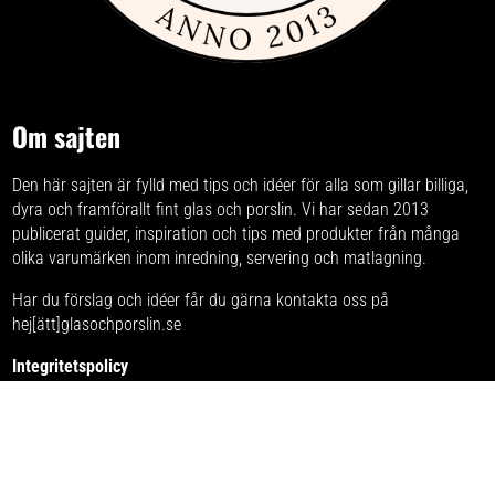
Om sajten
Den här sajten är fylld med tips och idéer för alla som gillar billiga,
dyra och framförallt fint glas och porslin. Vi har sedan 2013
publicerat guider, inspiration och tips med produkter från
många
olika varumärken
inom inredning, servering och matlagning.
Har du förslag och idéer får du gärna kontakta oss på
hej[ätt]glasochporslin.se
Integritetspolicy
Här kan du läsa om
sajtens integritetspolicy
.
Vi finns även med:
Glasogporcelaen.dk
Glassogporselen.no