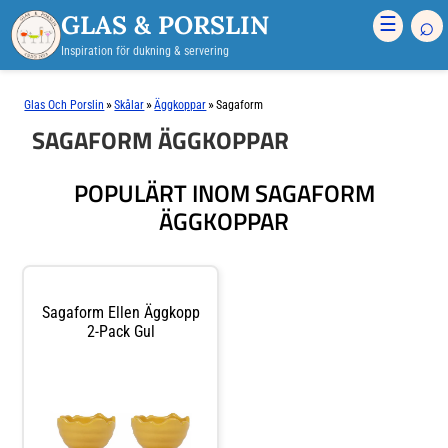
GLAS & PORSLIN
⌕
☰
Inspiration för dukning & servering
»
»
»
Glas Och Porslin
Skålar
Äggkoppar
Sagaform
SAGAFORM ÄGGKOPPAR
POPULÄRT INOM SAGAFORM
ÄGGKOPPAR
Sagaform Ellen Äggkopp
2-Pack Gul