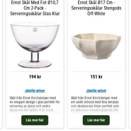
Ernst Skål Med Fot Ø10,7
Ernst Skål Ø17 Cm -
porslin.Skötselråd för skålen- Tål
diskmaskin. Shoppa
Cm 2-Pack -
Serveringsskålar Stengods
Serveringsskålar och mer Skålar &
Serveringsskålar Glas Klar
Off-White
Uppläggningsfat hos Royal Design.
194 kr
151 kr
Jämför priser
Jämför priser
Skål från Ernst Kirchsteiger med
Skål från Ernst Kirchsteiger med
en elegant design i glas perfekt för
ett unikt uttryck med fina detaljer
servering av glass och andra
och skulpturala linjer perfekt som
desserter.Om skålen från Ernst
en dekorativ inredningsdetalj.Om
Kirchsteiger- Elegant design.
skålen från Ernst Kirchsteiger-
Shoppa Serveringsskålar och mer
Uppskattas för den originella
Läs mer här
Läs mer här
Skålar & Uppläggningsfat hos Royal
designen.- Gjord av stengods.
Design.
Shoppa Serveringsskålar och mer
Skålar & Uppläggningsfat hos Royal