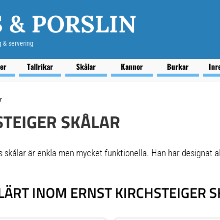
 & PORSLIN
g & servering
ser
Tallrikar
Skålar
Kannor
Burkar
Inr
r
STEIGER SKÅLAR
s skålar är enkla men mycket funktionella. Han har designat all
LÄRT INOM ERNST KIRCHSTEIGER S