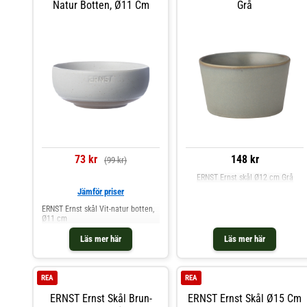
Natur Botten, Ø11 Cm
Grå
73 kr
148 kr
(99 kr)
ERNST Ernst skål Ø12 cm Grå
Jämför priser
ERNST Ernst skål Vit-natur botten,
Ø11 cm
Läs mer här
Läs mer här
REA
REA
ERNST Ernst Skål Brun-
ERNST Ernst Skål Ø15 Cm