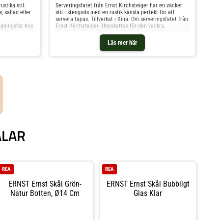
stika stil.
Serveringsfatet från Ernst Kirchsteiger har en vacker
, sallad eller
stil i stengods med en rustik känsla perfekt för att
servera tapas. Tillverkat i Kina. Om serveringsfatet från
ggningsfat hos
Ernst Kirchsteiger- Uppskattas för den vackra
designen.- Är också omtyckt för den rustika känslan.-
Höjd: 40 mm.- Diameter: 420 mm. Skötselråd för
Läs mer här
serveringsfatet- Tål diskmaskin. Shoppa Fruktskålar och
mer Skålar & Uppläggningsfat hos Royal Design.
ÅLAR
REA
REA
ERNST Ernst Skål Grön-
ERNST Ernst Skål Bubbligt
Natur Botten, Ø14 Cm
Glas Klar