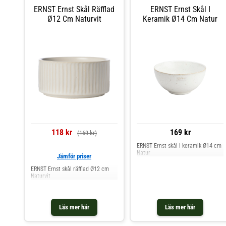
ERNST Ernst Skål Räfflad
ERNST Ernst Skål I
Ø12 Cm Naturvit
Keramik Ø14 Cm Natur
118 kr
169 kr
(169 kr)
ERNST Ernst skål i keramik Ø14 cm
Natur
Jämför priser
ERNST Ernst skål räfflad Ø12 cm
Naturvit
Läs mer här
Läs mer här