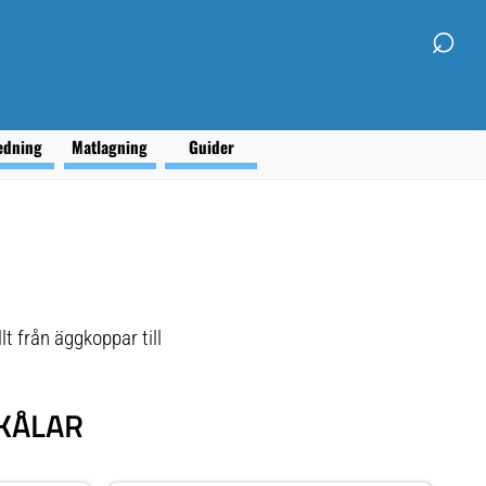
⌕
edning
Matlagning
Guider
t från äggkoppar till
KÅLAR