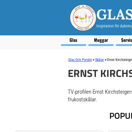
GLAS
Inspiration för duknin
Glas
Muggar
Servi
»
»
Glas Och Porslin
Skålar
Ernst Kirchsteige
ERNST KIRCH
TV-profilen Ernst Kirchsteiger
frukostskålar.
POPU