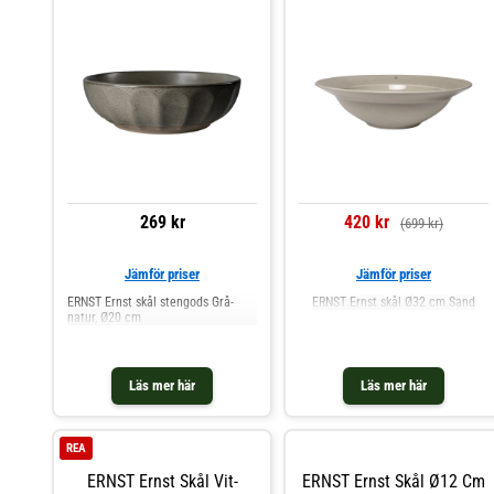
269 kr
420 kr
(699 kr)
Jämför priser
Jämför priser
ERNST Ernst skål stengods Grå-
ERNST Ernst skål Ø32 cm Sand
natur, Ø20 cm
Läs mer här
Läs mer här
REA
ERNST Ernst Skål Vit-
ERNST Ernst Skål Ø12 Cm