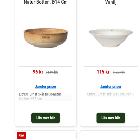
Natur Botten, Ø14 Cm
Vanilj
96 kr
115 kr
(149 kr)
(179 kr)
Jämför priser
Jämför priser
ERNST Ernst skål Brun-natur
ERNST Ernst skål Ø15 cm Vanilj
botten, Ø14 cm
Läs mer här
Läs mer här
REA