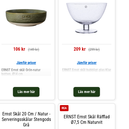
106 kr
209 kr
(149 kr)
(299 kr)
Jämför priser
Jämför priser
ERNST Ernst skål Grön-natur
ERNST Ernst skål bubbligt glas Klar
botten, Ø14 cm
Läs mer här
Läs mer här
REA
Ernst Skål 20 Cm / Natur -
ERNST Ernst Skål Räfflad
Serveringsskålar Stengods
Ø7,5 Cm Naturvit
Grå