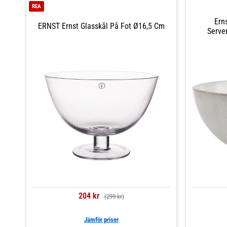
REA
Ern
ERNST Ernst Glasskål På Fot Ø16,5 Cm
Serve
204 kr
(299 kr)
Jämför priser