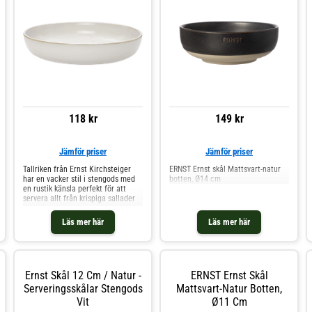
118 kr
149 kr
Jämför priser
Jämför priser
Tallriken från Ernst Kirchsteiger
ERNST Ernst skål Mattsvart-natur
har en vacker stil i stengods med
botten, Ø14 cm
en rustik känsla perfekt för att
servera allt från krispiga sallader
till grönsaker och snacks.
Tillverkad i Kina. Om tallriken från
Läs mer här
Läs mer här
Ernst Kirchsteiger- Uppskattas för
den vackra designen.- Är också
omtyckt för den rustika känslan.-
Höjd: 40 mm.- Diameter: 210 mm.
Skötselråd för tallriken- Tål
Ernst Skål 12 Cm / Natur -
ERNST Ernst Skål
diskmaskin. Shoppa
Serveringsskålar och mer Skålar &
Serveringsskålar Stengods
Mattsvart-Natur Botten,
Uppläggningsfat hos Royal Design.
Vit
Ø11 Cm