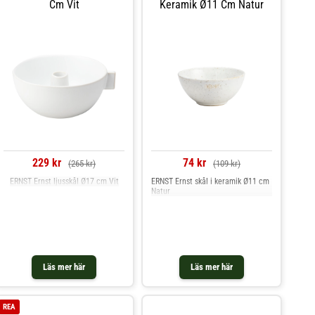
Cm Vit
Keramik Ø11 Cm Natur
229 kr
74 kr
(265 kr)
(109 kr)
ERNST Ernst ljusskål Ø17 cm Vit
ERNST Ernst skål i keramik Ø11 cm
Natur
Läs mer här
Läs mer här
REA