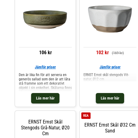
106 kr
102 kr
(169 kr)
Jämför priser
Jämför priser
Den är lika fin för att servera en
ERNST Ernst skål stengods Vit-
generös sallad som den är att låta
natur, Ø12 cm
stå framme som ett dekorativt
objekt i sin enkelhet. Skålarna finns
i flera storlekar som är vackra att
kombinera för att skapa ett
Läs mer här
Läs mer här
personligt och levande uttryck på
bordet.Om skålen från ERNST-
Tillverkad i vackert stengods med
en rustik känsla.- Lika dekorativ
REA
som den är funktionell för
ERNST Ernst Skål
servering.- Finns i flera storlekar
ERNST Ernst Skål Ø32 Cm
som är vackra att kombinera.
Stengods Grå-Natur, Ø20
Sand
Shoppa Frukostskålar och mer
Cm
Tallrikar hos Royal Design.