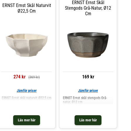
ERNST Ernst Skål
ERNST Ernst Skål Naturvit
Stengods Grå-Natur, Ø12
Ø22,5 Cm
Cm
274 kr
169 kr
(369 kr)
Jämför priser
Jämför priser
ERNST Ernst skål naturvit Ø22,5 cm
ERNST Ernst skål stengods Grå-
natur, Ø12 cm
Läs mer här
Läs mer här