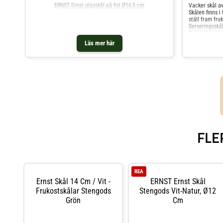
ERNST Ernst glasskål på fot Ø16,5 cm
Vacker skål av
Skålen finns i 
ställ fram fru
Serveringsskå
Royal Design.
Läs mer här
FLE
REA
Ernst Skål 14 Cm / Vit -
ERNST Ernst Skål
Frukostskålar Stengods
Stengods Vit-Natur, Ø12
Grön
Cm