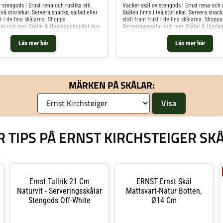
 stengods i Ernst rena och rustika stil.
Vacker skål av stengods i Ernst rena och ru
två storlekar. Servera snacks, sallad eller
Skålen finns i två storlekar. Servera snacks
kt i de fina skålarna. Shoppa
ställ fram frukt i de fina skålarna. Shoppa
lar och mer Skålar & Uppläggningsfat hos
Serveringsskålar och mer Skålar & Upplä
Royal Design.
Läs mer här
Läs mer här
MÄRKEN PÅ SKÅLAR:
R TIPS PÅ ERNST KIRCHSTEIGER SK
Ernst Tallrik 21 Cm
ERNST Ernst Skål
Naturvit - Serveringsskålar
Mattsvart-Natur Botten,
Stengods Off-White
Ø14 Cm