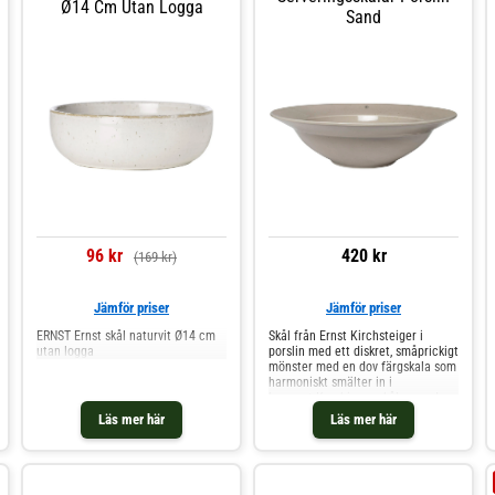
Ø14 Cm Utan Logga
Sand
96 kr
420 kr
(169 kr)
Jämför priser
Jämför priser
ERNST Ernst skål naturvit Ø14 cm
Skål från Ernst Kirchsteiger i
utan logga
porslin med ett diskret, småprickigt
mönster med en dov färgskala som
harmoniskt smälter in i
hemmet.Kombinera skålen med
andra delar från serien från Ernst
Läs mer här
Läs mer här
Kirchsteiger.Om skålen från Ernst
Kirchsteiger- Kombinera skålen
med andra delar från serien från
Ernst Kirchsteiger.- Välj mellan
olika färger.- Gjord av