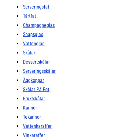
Serveringsfat
Tårtfat
Champagneglas
Snapsglas
Vattenglas
Skålar
Dessertskålar
Serveringsskålar
Äggkoppar
Skålar På Fot
Fruktskålar
Kannor
Tekannor
Vattenkaraffer
Vinkaraffer