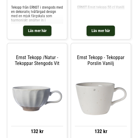
Tekopp från ERNST i stengods med
ERNST Ernst tekopp 50 cl Vanilj
en dekorativ, tvåfärgad design
med en mjuk färgskala som
harmoniskt smälter in i
hemmet.Kombinera tekoppen med
andra delar från serien från
Läs mer här
Läs mer här
ERNST.Om tekoppen från ERNST-
Kombinera tekoppen med andra
delar från serien från ERNST.-
Gjord av stengods. Shoppa
Tekoppar och mer Muggar &
Koppar hos Royal Design.
Ernst Tekopp /natur -
Ernst Tekopp - Tekoppar
Tekoppar Stengods Vit
Porslin Vanilj
132 kr
132 kr