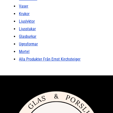
Vaser
Krukor
Ljuslyktor
Ljusstakar
Glasburkar
Ugnsformar
Mortel
Alla Produkter Från Ernst Kirchsteiger