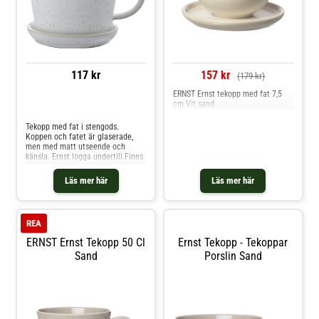
117 kr
157 kr
(179 kr)
ERNST Ernst tekopp med fat 7,5
cm Vit sand
Jämför priser
Tekopp med fat i stengods.
Koppen och fatet är glaserade,
men med matt utseende och
känsla. Ernst logga undertill.Finns
även i en mindre modell och i fler
färger; vit, grå samt vit med en
Läs mer här
Läs mer här
prickig glasering. Shoppa
Tekoppar och mer Muggar &
Koppar hos Royal Design.
REA
ERNST Ernst Tekopp 50 Cl
Ernst Tekopp - Tekoppar
Sand
Porslin Sand