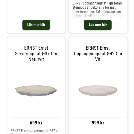
ERNST uppläggningsfat i glaserad
stengods är dekorativ för mat
eller inredning. Tål mikrovågsugn
och maskindisk.
Läs mer här
Läs mer här
ERNST Ernst
ERNST Ernst
Serveringsfat Ø37 Cm
Uppläggningsfat Ø42 Cm
Naturvit
Vit
699 kr
999 kr
ERNST Ernst serveringsfat Ø37 cm