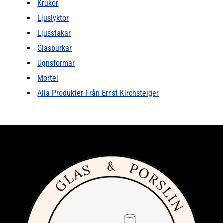
Krukor
Ljuslyktor
Ljusstakar
Glasburkar
Ugnsformar
Mortel
Alla Produkter Från Ernst Kirchsteiger