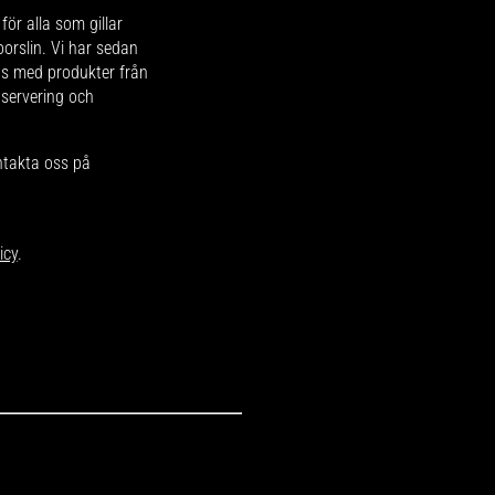
för alla som gillar
 porslin. Vi har sedan
ips med produkter från
 servering och
ntakta oss på
icy
.