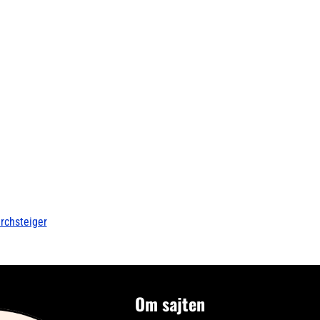
irchsteiger
Om sajten