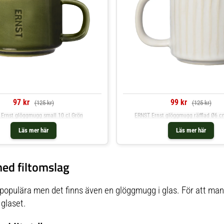
97 kr
99 kr
(125 kr)
(125 kr)
Ernst glöggmugg small 10 cl Grön
ERNST Ernst glöggmugg räfflad Ø6 c
Läs mer här
Läs mer här
ed filtomslag
opulära men det finns även en glöggmugg i glas. För att man 
 glaset.