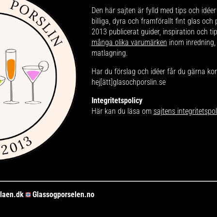
Den här sajten är fylld med tips och idéer 
billiga, dyra och framförallt fint glas och
2013 publicerat guider, inspiration och t
många olika varumärken
inom inredning,
matlagning.
Har du förslag och idéer får du gärna ko
hej[ätt]glasochporslin.se
Integritetspolicy
Här kan du läsa om
sajtens integritetspol
laen.dk
Glassogporselen.no