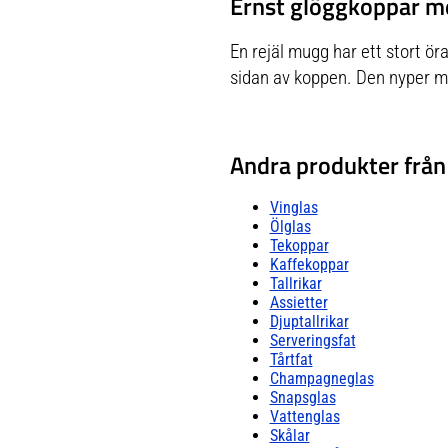
Ernst glöggkoppar me
En rejäl mugg har ett stort öra
sidan av koppen. Den nyper ma
Andra produkter från
Vinglas
Ölglas
Tekoppar
Kaffekoppar
Tallrikar
Assietter
Djuptallrikar
Serveringsfat
Tårtfat
Champagneglas
Snapsglas
Vattenglas
Skålar