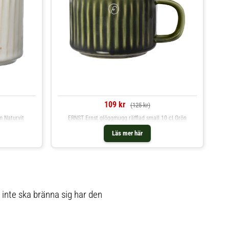
109 kr
(125 kr)
m Naturvit
ERNST Ernst glöggmugg räfflad small 10 cl Grön
Läs mer här
inte ska bränna sig har den