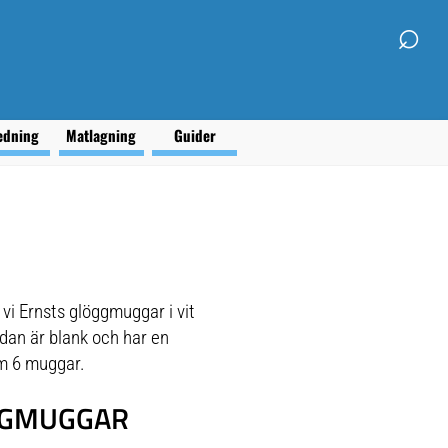
⌕
edning
Matlagning
Guider
 vi Ernsts glöggmuggar i vit
idan är blank och har en
om 6 muggar.
ÖGGMUGGAR