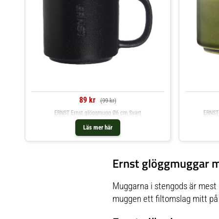
89 kr
(99 kr)
ERNST Ernst glöggmugg Ø6 cm Svart
ERNST 
Läs mer här
Ernst glöggmuggar m
Muggarna i stengods är mest p
muggen ett filtomslag mitt på