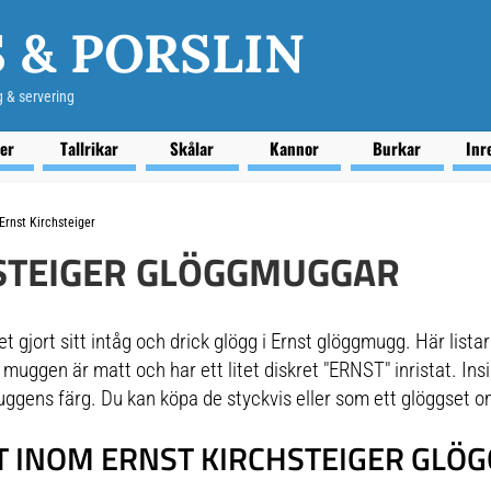
 & PORSLIN
g & servering
ser
Tallrikar
Skålar
Kannor
Burkar
Inr
Ernst Kirchsteiger
STEIGER GLÖGGMUGGAR
t gjort sitt intåg och drick glögg i Ernst glöggmugg. Här listar
 muggen är matt och har ett litet diskret "ERNST" inristat. Ins
ggens färg. Du kan köpa de styckvis eller som ett glöggset 
 INOM ERNST KIRCHSTEIGER GL