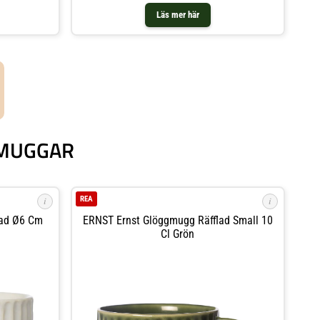
Läs mer här
GMUGGAR
REA
i
i
lad Ø6 Cm
ERNST Ernst Glöggmugg Räfflad Small 10
Cl Grön