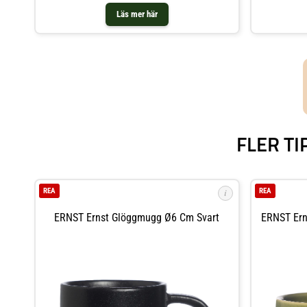
Läs mer här
FLER T
REA
REA
i
ERNST Ernst Glöggmugg Ø6 Cm Svart
ERNST Ern