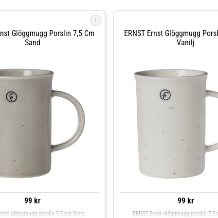
i
nst Glöggmugg Porslin 7,5 Cm
ERNST Ernst Glöggmugg Porsl
Sand
Vanilj
99 kr
99 kr
rnst glöggmugg porslin 7,5 cm Sand
ERNST Ernst glöggmugg porslin 7,5 