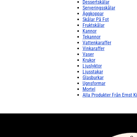
Dessertskålar
Serveringsskålar
Äggkoppar
Skålar På Fot
Fruktskålar
Kannor
Tekannor
Vattenkaraffer
Vinkaraffer
Vaser
Krukor
Ljuslyktor
Ljusstakar
Glasburkar
Ugnsformar
Mortel
Alla Produkter Från Ernst K