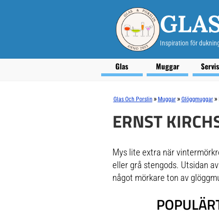
GLAS
Inspiration för duknin
Glas
Muggar
Servi
»
»
»
Glas Och Porslin
Muggar
Glöggmuggar
ERNST KIRCH
Mys lite extra när vintermörkre
eller grå stengods. Utsidan av
något mörkare ton av glöggmu
POPULÄRT