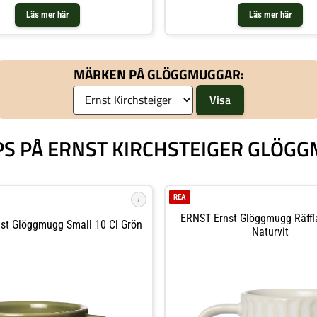
Läs mer här
Läs mer här
MÄRKEN PÅ GLÖGGMUGGAR:
IPS PÅ ERNST KIRCHSTEIGER GLÖG
REA
i
ERNST Ernst Glöggmugg Räff
st Glöggmugg Small 10 Cl Grön
Naturvit