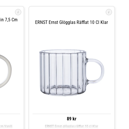
i
i
in 7,5 Cm
ERNST Ernst Glögglas Räfflat 10 Cl Klar
89 kr
cm Vanilj
ERNST Ernst glögglas räfflat 10 cl Klar