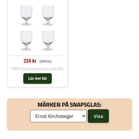
224 kr
(299 kr)
ERNST Ernst snapsglas 4-pack Klar
Läs mer här
MÄRKEN PÅ SNAPSGLAS: